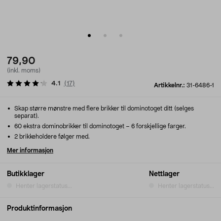
79,90
(inkl. moms)
4.1
(
17
)
Artikkelnr.:
31-6486-1
Skap større mønstre med flere brikker til dominotoget ditt (selges
separat).
60 ekstra dominobrikker til dominotoget – 6 forskjellige farger.
2 brikkeholdere følger med.
Mer informasjon
Butikklager
Nettlager
Henter lagerstatus...
Henter lagerstatus...
Produktinformasjon