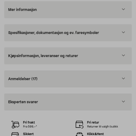
Mer informasjon
Spesifikasjoner, dokumentasjon og ev. faresymboler
Kjøpsinformasjon, leveranser og returer
Anmeldelser
(17)
Eksperten svarer
Fri frakt
Fri retur
Fra 599,–*
Returner til valgfri butikk
Sikkert
Klikk&Hent