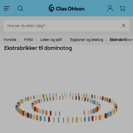
Forside
Fritid
Leker og spill
Togbaner og leketog
Ekstrabrikker
Ekstrabrikker til dominotog