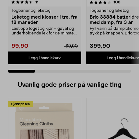
4.0 av 5 stjerner
anmeldelser
4.5 av 5 stjerner
anmeldels
11
106
Togbaner og leketog
Togbaner og leketog
Leketog med klosser i tre, fra
Brio 33884 batteridre
18 måneder
med damp, fra 3 år
Last opp toget og kjør – gøyal og
Fyll vann på damplokomot
underholdende lek for de minste.
trykk på knappen. Brio to
Leketog i tre...
med en vogn og et...
99,90
399,90
169,90
Legg i handlekurv
Legg i handlekurv
Uvanlig gode priser på vanlige ting
Sjekk prisen