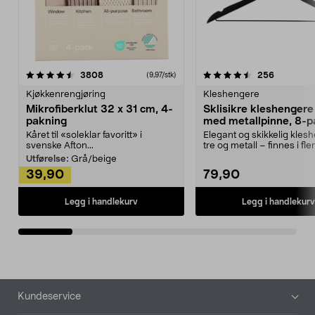
4.5av 5 stjerner
anmeldelser
4.5av 5 stjerner
anmeldels
3808
256
(9,97/stk)
Kjøkkenrengjøring
Kleshengere
Mikrofiberklut 32 x 31 cm, 4-
Sklisikre kleshengere 
pakning
med metallpinne, 8-p
Kåret til «soleklar favoritt» i
Elegant og skikkelig kles
svenske Afton...
tre og metall – finnes i fle
Kleshe...
Utførelse:
Grå/beige
39,90
79,90
Legg i handlekurv
Legg i handlekurv
Bunntekst
Kundeservice