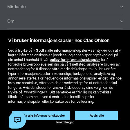
Min konto
Om
Aktuelt
Vi bruker informasjonskapsler hos Clas Ohlson
Våre selskaper
Ved å trykke på
«Godta alle informasjonskapsler»
samtykker du i at vi
lagrer informasjonskapsler (cookies) og annen sporingsteknologi på
din enhet i henhold til vår
policy for informasjonskapsler
for å
Finn din butikk
forbedre brukeropplevelsen din på vårt nettsted, analysere bruken av
nettstedet og for å tilpasse våre markedsføringstiltak. Vi bruker fire
typer informasjonskapsler: nødvendige, funksjonelle, analytiske og
annonserelaterte. For nødvendige informasjonskapsler er det ikke noe
SE
NO
FI
krav om samtykke, ettersom de er nødvendige for at nettstedet skal
fungere. Hvis du istedenfor ønsker å skreddersy dine valg, kan du
trykke på
«Innstillinger»
. Ditt samtykke er frivillig og kan trekkes
tilbake når som helst ved å endre dine innstillinger for
informasjonskapsler eller kontakte oss for veiledning.
Godta alle informasjonskapsler
Avvis alle
Privacy statement
Medlemsvilkår
Kjøpsvilkår
For bedrifter
Innstillinger
Endre til priser ekskl. moms