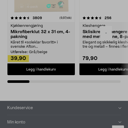
4.5av 5 stjerner
anmeldelser
4.5av 5 stjerner
anmeldels
3809
256
(9,97/stk)
Kjøkkenrengjøring
Kleshengere
Mikrofiberklut 32 x 31 cm, 4-
Sklisikre kleshengere 
-
pakning
med metallpinne, 8-p
Kåret til «soleklar favoritt» i
Elegant og skikkelig kles
svenske Afton...
tre og metall – finnes i fle
Kleshe...
Utførelse:
Grå/beige
39,90
79,90
Legg i handlekurv
Legg i handlekurv
Bunntekst
Kundeservice
Min konto