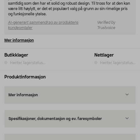
samtidig som den har et solid og robust design. Til tross for at den kan
være litt høylytt, er det et populært valg på grunn av sin rimelige pris
og funksjonelle ytelse.
AI-generert sammendrag av produktens
Verified by
kundeomtaler
Trustvoice
Mer informasjon
Butikklager
Nettlager
Henter lagerstatus...
Henter lagerstatus...
Produktinformasjon
Mer informasjon
Spesifikasjoner, dokumentasjon og ev. faresymboler