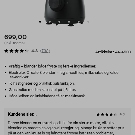
699,00
(inkl. moms)
4.3
(
732
)
Artikkelnr.:
44-4503
Kraftig – blander både fryste og ferske ingredienser.
Electrolux Create 3 blender – lag smoothies, milkshakes og kalde
leskedrikker.
To hastigheter og praktisk pulsfunksjon.
Glasskolbe med en kapasitet på 1,5 liter.
Både kolben og knivbladene tåler maskinvask.
Kundene sier...
4.3
Denne blenderen er svært godt likt for sin sterke motor, effektiv
blending av smoothies og enkel rengjøring. Mange brukere setter pris
på at den kan knuse is og håndtere frosne bær uten problemer,