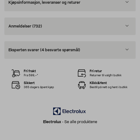
Kjøpsinformasjon, leveranser og returer
Anmeldelser
(732)
Eksperten svarer
(4 besvarte spørsmål)
Fri frakt
Fri retur
Fra 599,–*
Returner til valgfri butikk
Sikkert
Klikk&Hent
365 dagers åpent kjøp
Bestill på nett og hent i butikk
Electrolux
-
Se alle produktene