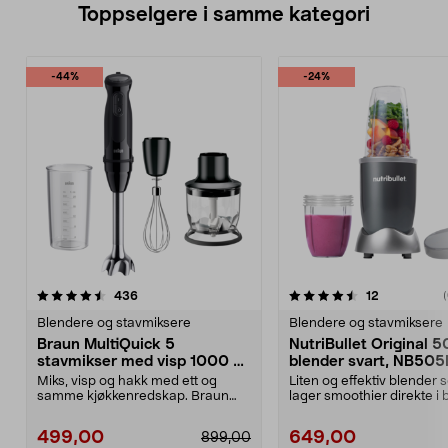
Toppselgere i samme kategori
-44%
-24%
4.5 av 5 stjerner
anmeldelser
4.5 av 5 stjerner
anmeldelse
436
12
(
Blendere og stavmiksere
Blendere og stavmiksere
Braun MultiQuick 5
NutriBullet Original 
stavmikser med visp 1000 W,
blender svart, NB50
MQ50202M
Miks, visp og hakk med ett og
Liten og effektiv blender 
samme kjøkkenredskap. Braun
lager smoothier direkte i 
MultiQuick 5 stavmikse...
NutriBull...
499,00
649,00
899,00