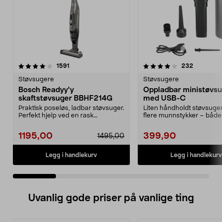
4.0 av 5 stjerner
anmeldelser
4.5 av 5 stjerner
anmeldels
1591
232
Støvsugere
Støvsugere
Bosch Readyy'y
Oppladbar ministøvs
skaftstøvsuger BBHF214G
med USB-C
Praktisk poseløs, ladbar støvsuger.
Liten håndholdt støvsuge
Perfekt hjelp ved en rask
flere munnstykker – både
rengjøring. 2-i-1 ...
og blåser. Ministøv...
1195,00
399,90
1495,00
Legg i handlekurv
Legg i handlekurv
Uvanlig gode priser på vanlige ting