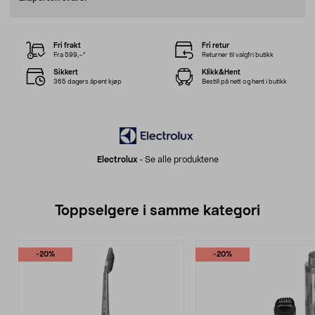
Fri frakt
Fri retur
Fra 599,–*
Returner til valgfri butikk
Sikkert
Klikk&Hent
365 dagers åpent kjøp
Bestill på nett og hent i butikk
Electrolux
-
Se alle produktene
Toppselgere i samme kategori
-20%
-20%