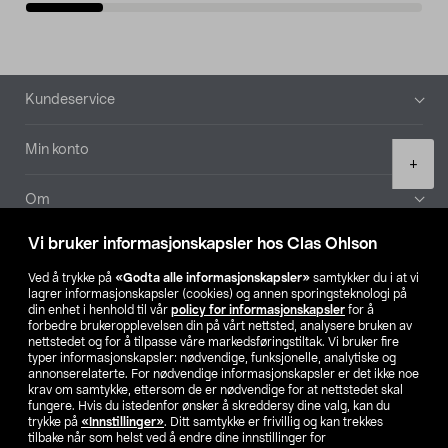
Bunntekst
Kundeservice
Min konto
Product
+
quantity
Om
Vi bruker informasjonskapsler hos Clas Ohlson
Aktuelt
Ved å trykke på
«Godta alle informasjonskapsler»
samtykker du i at vi
lagrer informasjonskapsler (cookies) og annen sporingsteknologi på
Våre selskaper
din enhet i henhold til vår
policy for informasjonskapsler
for å
forbedre brukeropplevelsen din på vårt nettsted, analysere bruken av
nettstedet og for å tilpasse våre markedsføringstiltak. Vi bruker fire
Finn din butikk
typer informasjonskapsler: nødvendige, funksjonelle, analytiske og
annonserelaterte. For nødvendige informasjonskapsler er det ikke noe
krav om samtykke, ettersom de er nødvendige for at nettstedet skal
SE
NO
FI
fungere. Hvis du istedenfor ønsker å skreddersy dine valg, kan du
trykke på
«Innstillinger»
. Ditt samtykke er frivillig og kan trekkes
tilbake når som helst ved å endre dine innstillinger for