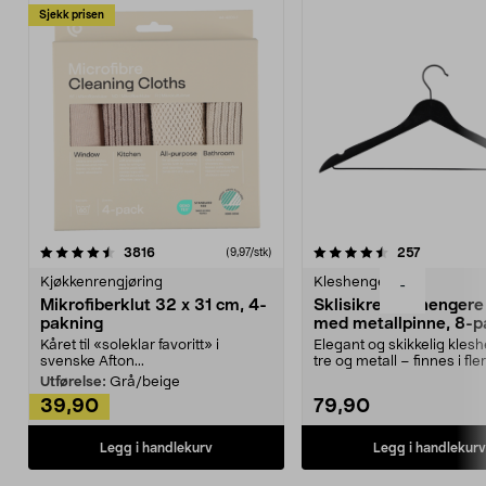
Sjekk prisen
4.5av 5 stjerner
anmeldelser
4.5av 5 stjerner
anmeldels
3816
257
(9,97/stk)
Kjøkkenrengjøring
Kleshengere
-
Mikrofiberklut 32 x 31 cm, 4-
Sklisikre kleshengere 
pakning
med metallpinne, 8-p
Kåret til «soleklar favoritt» i
Elegant og skikkelig kles
svenske Afton...
tre og metall – finnes i fle
Kleshe...
Utførelse:
Grå/beige
39,90
79,90
Legg i handlekurv
Legg i handlekurv