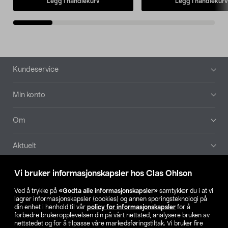
Legg i handlekurv
Legg i handlekurv
Bunntekst
Kundeservice
Min konto
Om
Aktuelt
Våre selskaper
Vi bruker informasjonskapsler hos Clas Ohlson
Ved å trykke på
«Godta alle informasjonskapsler»
samtykker du i at vi
Finn din butikk
lagrer informasjonskapsler (cookies) og annen sporingsteknologi på
din enhet i henhold til vår
policy for informasjonskapsler
for å
forbedre brukeropplevelsen din på vårt nettsted, analysere bruken av
SE
NO
FI
nettstedet og for å tilpasse våre markedsføringstiltak. Vi bruker fire