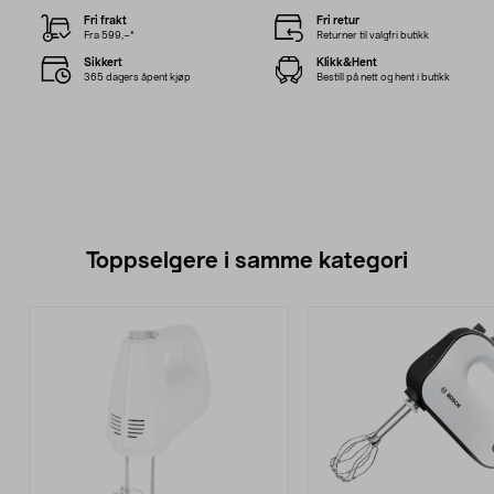
Fri frakt
Fri retur
Fra 599,–*
Returner til valgfri butikk
Sikkert
Klikk&Hent
365 dagers åpent kjøp
Bestill på nett og hent i butikk
Toppselgere i samme kategori