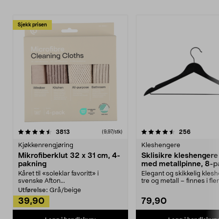
Sjekk prisen
4.5av 5 stjerner
anmeldelser
4.5av 5 stjerner
anmeldels
3813
256
(9,97/stk)
Kjøkkenrengjøring
Kleshengere
Mikrofiberklut 32 x 31 cm, 4-
Sklisikre kleshengere 
pakning
med metallpinne, 8-p
Kåret til «soleklar favoritt» i
Elegant og skikkelig kles
svenske Afton...
tre og metall – finnes i fle
Kleshe...
Utførelse:
Grå/beige
39,90
79,90