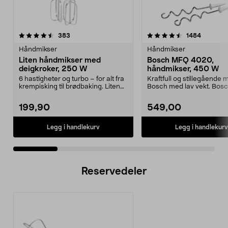
4.5 av 5 stjerner
anmeldelser
4.5 av 5 stjerner
anmeldel
383
1484
Håndmikser
Håndmikser
Liten håndmikser med
Bosch MFQ 4020,
deigkroker, 250 W
håndmikser, 450 W
6 hastigheter og turbo – for alt fra
Kraftfull og stillegående m
krempisking til brødbaking. Liten
Bosch med lav vekt. Bo
håndmikse...
4020 med Fine...
199,90
549,00
Legg i handlekurv
Legg i handlekurv
Reservedeler