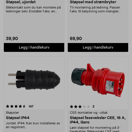
Støpsel, ujordet
Støpsel med strømbryter
Stikkontakt som du kan montere på
Til montering på ledning. Passer
ledninger selv. Erstatter f.eks. en
f.eks. til belysning som mangler
ødelagt ko....
egen strømbryt....
39,90
69,90
Legg i handlekurv
Legg i handlekurv
3.5 av 5 stjerner
anmeldelser
anmeldelser
147
2
Støpsler
CEE-kontakter og -uttak
Støpsel IP44
Støpsel faseveksler CEE, 16 A,
IP44, Garo
Jordet. IP44. Kan kun installeres av
en registrert
Løst støpsel for montering på 3-
installasjonsvirksomhet
fasekabler. Stikkontakt CEE med