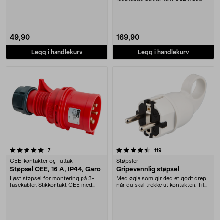
IP44 – godkjent ....
49,90
169,90
Legg i handlekurv
Legg i handlekurv
4.5 av 5 stjerner
anmeldelser
anmeldelser
7
119
CEE-kontakter og -uttak
Støpsler
Støpsel CEE, 16 A, IP44, Garo
Gripevennlig støpsel
Løst støpsel for montering på 3-
Med øgle som gir deg et godt grep
fasekabler. Stikkontakt CEE med
når du skal trekke ut kontakten. Til
IP44 – godkjent ....
montering....