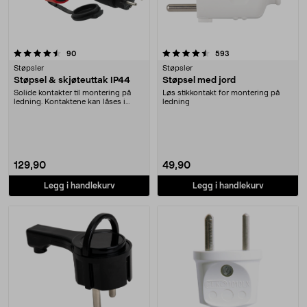
4.5 av 5 stjerner
anmeldelser
anmeldelser
90
593
Støpsler
Støpsler
Støpsel & skjøteuttak IP44
Støpsel med jord
Solide kontakter til montering på
Løs stikkontakt for montering på
ledning. Kontaktene kan låses i
ledning
hverandre. Spr....
129,90
49,90
Legg i handlekurv
Legg i handlekurv