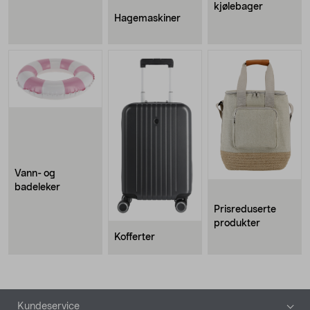
kjølebager
Hagemaskiner
Vann- og
badeleker
Prisreduserte
produkter
Kofferter
Bunntekst
Kundeservice