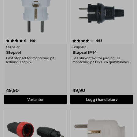
4.0 av 5 stjerner
anmeldelser
anmeldelser
1461
463
Støpsler
Støpsler
Støpsel
Støpsel IP44
Løst støpsel for montering på
Løs stikkontakt for jording. Til
ledning. Lednin....
montering på f.eks. en gummikabel.
Godkjent for....
49,90
49,90
Varianter
Legg i handlekurv