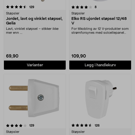
4.0 av 5 stjerner
anmeldelser
anmeldelser
129
8
Støpsler
Støpsler
Jordet, lavt og vinklet støpsel,
Elko RS ujordet støpsel 12/48
Gelia
V
Lavt, vinklet støpsel – stikker ikke
For tilkobling av 12 V-produkter som
mer enn ....
strømforsynes med solcellepanel
eller vindk....
69,90
109,90
Varianter
Legg i handlekurv
4.5 av 5 stjerner
anmeldelser
anmeldelser
129
126
Støpsler
Støpsler