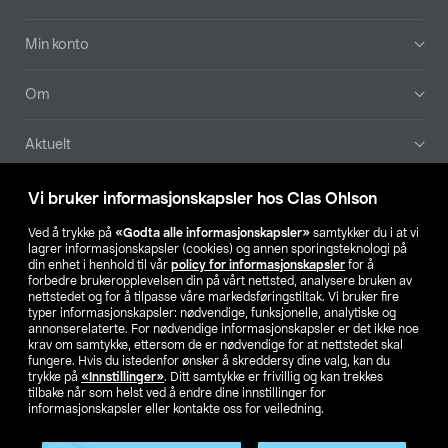
Min konto
Om
Aktuelt
Våre selskaper
Vi bruker informasjonskapsler hos Clas Ohlson
Ved å trykke på
«Godta alle informasjonskapsler»
samtykker du i at vi
Finn din butikk
lagrer informasjonskapsler (cookies) og annen sporingsteknologi på
din enhet i henhold til vår
policy for informasjonskapsler
for å
forbedre brukeropplevelsen din på vårt nettsted, analysere bruken av
SE
NO
FI
nettstedet og for å tilpasse våre markedsføringstiltak. Vi bruker fire
typer informasjonskapsler: nødvendige, funksjonelle, analytiske og
annonserelaterte. For nødvendige informasjonskapsler er det ikke noe
krav om samtykke, ettersom de er nødvendige for at nettstedet skal
fungere. Hvis du istedenfor ønsker å skreddersy dine valg, kan du
trykke på
«Innstillinger»
. Ditt samtykke er frivillig og kan trekkes
tilbake når som helst ved å endre dine innstillinger for
informasjonskapsler eller kontakte oss for veiledning.
Privacy statement
Medlemsvilkår
Kjøpsvilkår
For bedrifter
Endre til priser ekskl. moms