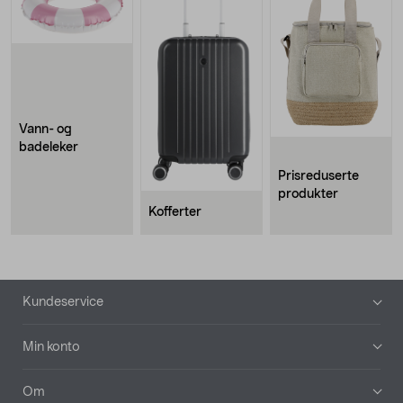
Vann- og
badeleker
Prisreduserte
produkter
Kofferter
Bunntekst
Kundeservice
Min konto
Om