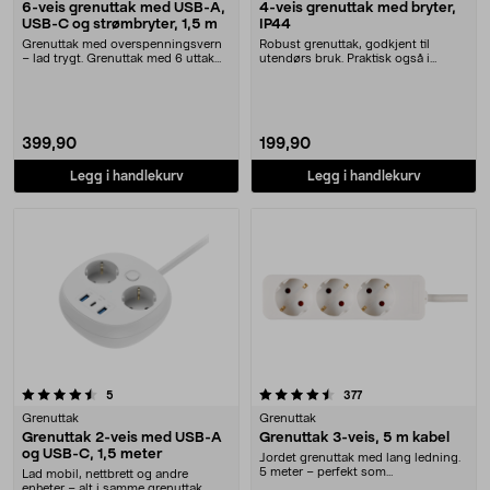
6-veis grenuttak med USB-A,
4-veis grenuttak med bryter,
USB-C og strømbryter, 1,5 m
IP44
Grenuttak med overspenningsvern
Robust grenuttak, godkjent til
– lad trygt. Grenuttak med 6 uttak
utendørs bruk. Praktisk også i
samt USB-C og....
garasjen eller på ....
399,90
199,90
Legg i handlekurv
Legg i handlekurv
4.5 av 5 stjerner
anmeldelser
anmeldelser
5
377
Grenuttak
Grenuttak
Grenuttak 2-veis med USB-A
Grenuttak 3-veis, 5 m kabel
og USB-C, 1,5 meter
Jordet grenuttak med lang ledning.
5 meter – perfekt som
Lad mobil, nettbrett og andre
skjøteledning. Skråstil....
enheter – alt i samme grenuttak.