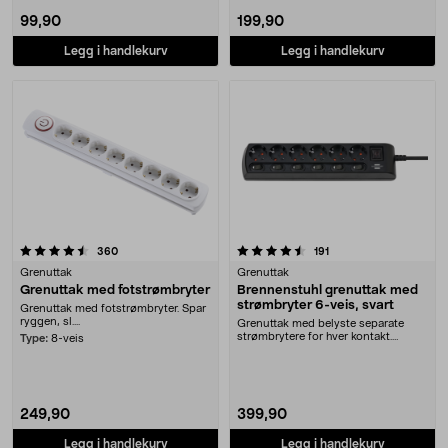
99,90
199,90
Legg i handlekurv
Legg i handlekurv
4.5 av 5 stjerner
anmeldelser
anmeldelser
360
191
Grenuttak
Grenuttak
Grenuttak med fotstrømbryter
Brennenstuhl grenuttak med
strømbryter 6-veis, svart
Grenuttak med fotstrømbryter. Spar
ryggen, sl....
Grenuttak med belyste separate
strømbrytere for hver kontakt.
Type:
8-veis
Brennenstuhl grenu....
249,90
399,90
Legg i handlekurv
Legg i handlekurv