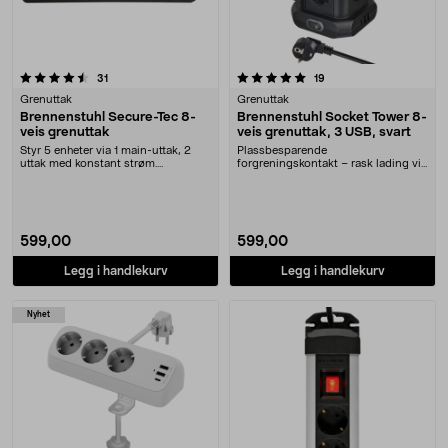
5.0 av 5 stjerner
anmeldelser
anmeldelser
31
19
Grenuttak
Grenuttak
Brennenstuhl Secure-Tec 8-
Brennenstuhl Socket Tower 8-
veis grenuttak
veis grenuttak, 3 USB, svart
Styr 5 enheter via 1 main-uttak, 2
Plassbesparende
uttak med konstant strøm.
forgreningskontakt – rask lading via
Brennenstuhl Secure....
2 x USB-A og 1 x USB-C. Bre....
599,00
599,00
Legg i handlekurv
Legg i handlekurv
Nyhet