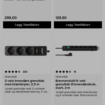
Kompakt 2-veis fo....
299,00
129,90
Legg i handlekurv
Legg i handlekurv
4.5 av 5 stjerner
anmeldelser
anmeldelser
200
16
Grenuttak
Grenuttak
3-veis innendørs grenuttak
Brennenstuhl 6-veis
med strømbryter, 2,5 m
grenuttak til innendørsbruk,
svart, 2 m
Jordet grenuttak med 3 vinklede
uttak og tekstilkledd ledning. 3-veis
Jordet grenuttak med strømbryter
innendørs ....
og 6 vinklede uttak. Brennenstuhl
Comfort-Line ....