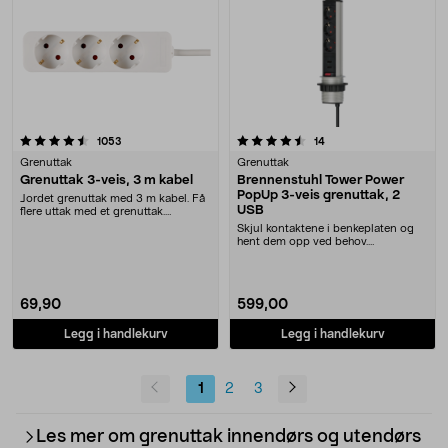
4.5 av 5 stjerner
anmeldelser
anmeldelser
1053
14
Grenuttak
Grenuttak
Grenuttak 3-veis, 3 m kabel
Brennenstuhl Tower Power
PopUp 3-veis grenuttak, 2
Jordet grenuttak med 3 m kabel. Få
USB
flere uttak med et grenuttak.
Skråstilte utta....
Skjul kontaktene i benkeplaten og
hent dem opp ved behov.
Brennenstuhl Tower Pow....
69,90
599,00
Legg i handlekurv
Legg i handlekurv
1
2
3
Les mer om grenuttak innendørs og utendørs