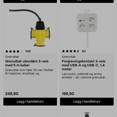
4.5 av 5 stjerner
anmeldelser
anmeldelser
302
90
Grenuttak
Grenuttak
Grenuttak utendørs 3-veis
Forgreningskontakt 3-veis
med 5 m kabel
med USB-A og USB-C, 1,4
meter
Grenuttak som tåler litt mer. Perfekt
til maskiner, elverktøy og
Lad mobil, nettbrett og andre
utendørsbelysni....
enheter – alt i samme grenuttak.
Praktisk 3-veis g....
249,90
199,90
Legg i handlekurv
Legg i handlekurv