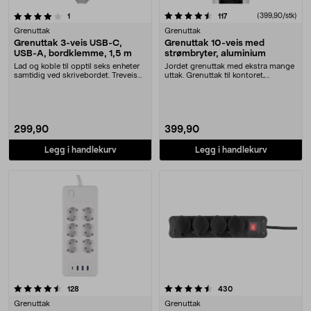
4.5 av 5 stjerner
anmeldelser
anmeldelser
(399,90/stk)
1
117
Grenuttak
Grenuttak
Grenuttak 3-veis USB-C,
Grenuttak 10-veis med
USB-A, bordklemme, 1,5 m
strømbryter, aluminium
Lad og koble til opptil seks enheter
Jordet grenuttak med ekstra mange
samtidig ved skrivebordet. Treveis
uttak. Grenuttak til kontoret,
grenutta....
gamingkroken el....
299,90
399,90
Legg i handlekurv
Legg i handlekurv
4.5 av 5 stjerner
anmeldelser
anmeldelser
128
430
Grenuttak
Grenuttak