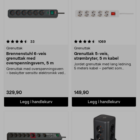
4.5 av 5 stjerner
anmeldelser
anmeldelser
33
1069
Grenuttak
Grenuttak
Brennenstuhl 6-veis
Grenuttak 5-veis,
grenuttak med
strømbryter, 5 m kabel
overspenningsvern, 5 m
Jordet grenuttak med lang ledning.
5 meters kabel – perfekt som
Grenuttak med overspenningsvern
skjøteledning. 2....
– beskytter sensitiv elektronikk ved
lynnedslag.....
329,90
149,90
Legg i handlekurv
Legg i handlekurv