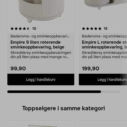
5.0av 5 stjerner
anmeldelser
anmeldelse
10
19
Baderoms- og sminkeoppbevaring
Empire S liten roterende
Empire L roterende st
sminkeoppbevaring, beige
sminkeoppbevaring, b
Skreddersy sminkeoppbevaringen
Skreddersy sminkeoppbe
din på liten plass med mange rom
din på liten plass med m
på et roterende ...
på roterende bre...
99,90
199,90
Legg i handlekurv
Legg i handlekurv
Toppselgere i samme kategori