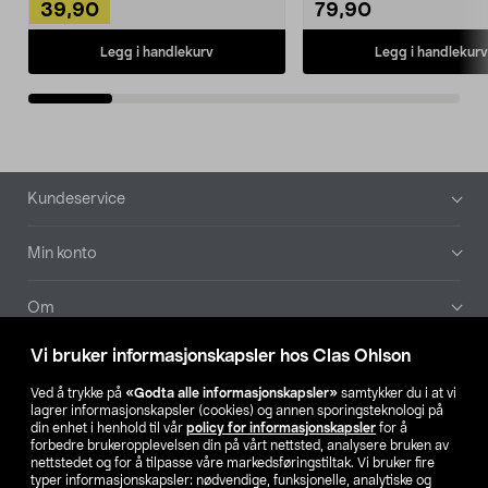
39,90
79,90
Legg i handlekurv
Legg i handlekurv
Bunntekst
Kundeservice
Min konto
Om
Vi bruker informasjonskapsler hos Clas Ohlson
Aktuelt
Ved å trykke på
«Godta alle informasjonskapsler»
samtykker du i at vi
lagrer informasjonskapsler (cookies) og annen sporingsteknologi på
Våre selskaper
din enhet i henhold til vår
policy for informasjonskapsler
for å
forbedre brukeropplevelsen din på vårt nettsted, analysere bruken av
nettstedet og for å tilpasse våre markedsføringstiltak. Vi bruker fire
Finn din butikk
typer informasjonskapsler: nødvendige, funksjonelle, analytiske og