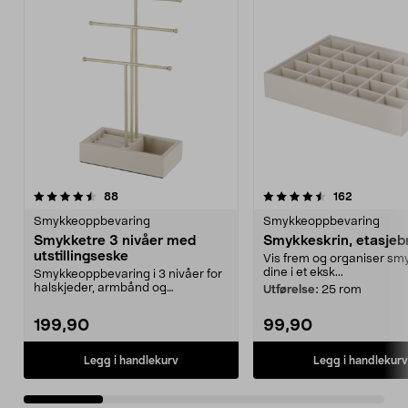
4.5 av 5 stjerner
anmeldelser
4.5 av 5 stjerner
anmeldels
88
162
Smykkeoppbevaring
Smykkeoppbevaring
Smykketre 3 nivåer med
Smykkeskrin, etasjeb
utstillingseske
Vis frem og organiser s
dine i et eksk...
Smykkeoppbevaring i 3 nivåer for
halskjeder, armbånd og
Utførelse:
25 rom
øredobber. Elegant smykk...
199,90
99,90
Legg i handlekurv
Legg i handlekurv