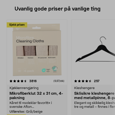
Uvanlig gode priser på vanlige ting
Sjekk prisen
4.5av 5 stjerner
anmeldelser
4.5av 5 stjerner
anmeldels
3816
257
(9,97/stk)
Kjøkkenrengjøring
Kleshengere
Mikrofiberklut 32 x 31 cm, 4-
Sklisikre kleshengere 
pakning
med metallpinne, 8-p
Kåret til «soleklar favoritt» i
Elegant og skikkelig kles
svenske Afton...
tre og metall – finnes i fle
Kleshe...
Utførelse:
Grå/beige