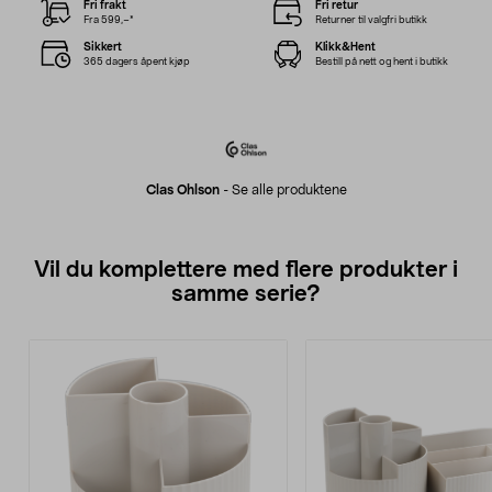
Fri frakt
Fri retur
Fra 599,–*
Returner til valgfri butikk
Sikkert
Klikk&Hent
365 dagers åpent kjøp
Bestill på nett og hent i butikk
Clas Ohlson
-
Se alle produktene
Vil du komplettere med flere produkter i
samme serie?