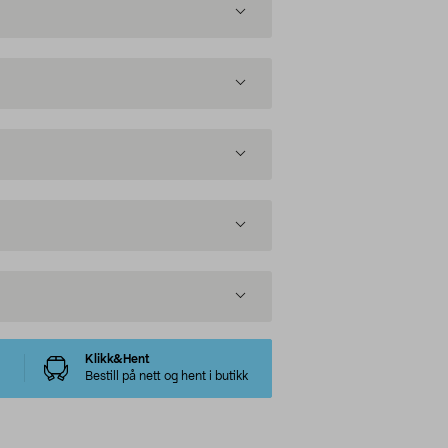
Klikk&Hent
Bestill på nett og hent i butikk