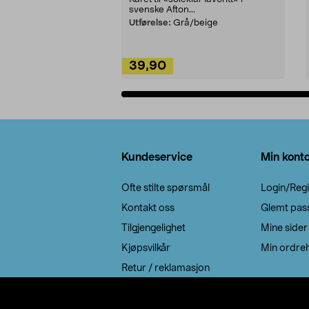
svenske Afton...
Utførelse:
Grå/beige
39,90
Legg i handlekurv
Bunntekst
Kundeservice
Min kont
Ofte stilte spørsmål
Login/Regi
Kontakt oss
Glemt pas
Tilgjengelighet
Mine sider
Kjøpsvilkår
Min ordreh
Retur / reklamasjon
EE-avfall
Cookie policy