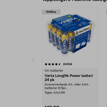
Multibuy
5 av 5 stjerner
4.5 av 5 stjerner
anmeldelser
24104
AA-batterier
Varta Longlife Power batteri
24 pk
Svanemerkede AA- eller AAA-
batterier til fjer...
Type:
AA/LR6