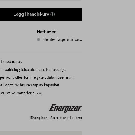
Legg i handlekurv
(1)
Nettlager
Henter lagerstatus...
de apparater.
 pålitelig ytelse uten fare for lekkasje.
r, fjernkontroller, lommelykter, datamuser m.m.
 i opptil 12 år uten tap av kapasitet.
/R6/15A-batterier, 1,5 V.
Energizer
-
Se alle produktene