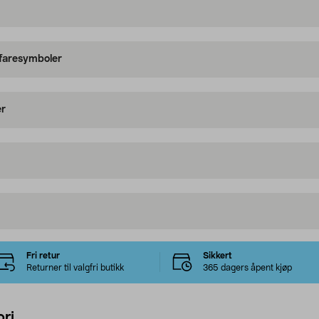
 faresymboler
er
Fri retur
Sikkert
Returner til valgfri butikk
365 dagers åpent kjøp
ri