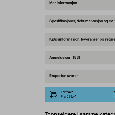
Mer informasjon
Spesifikasjoner, dokumentasjon og ev.
Kjøpsinformasjon, leveranser og retur
Anmeldelser
(183)
Eksperten svarer
Fri frakt
Fra 599,–*
Toppselgere i samme katego