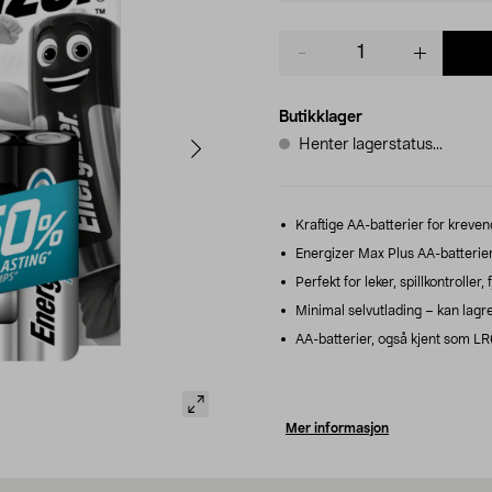
Product
quantity
Butikklager
Henter lagerstatus...
Kraftige AA-batterier for kreven
Energizer Max Plus AA-batterier –
Perfekt for leker, spillkontrolle
Minimal selvutlading – kan lagres
AA-batterier, også kjent som LR6
Mer informasjon