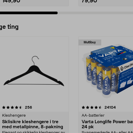
149,90
79,90
ge ting
Multibuy
4.5av 5 stjerner
anmeldelser
4.5av 5 stjerner
anmeldels
256
24104
Kleshengere
AA-batterier
Sklisikre kleshengere i tre
Varta Longlife Power ba
med metallpinne, 8-pakning
24 pk
Elegant og skikkelig kleshenger av
Svanemerkede AA- eller A