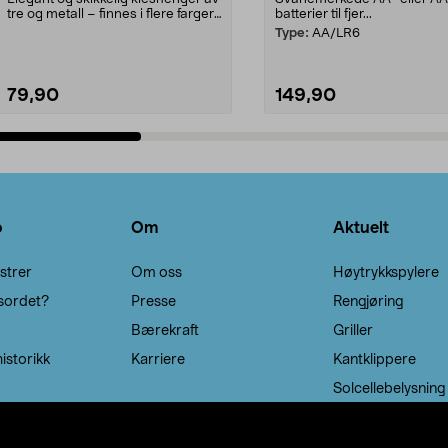
tre og metall – finnes i flere farger.
batterier til fjer...
Kleshe...
Type:
AA/LR6
79,90
149,90
Legg i handlekurv
Legg i handlekurv
o
Om
Aktuelt
strer
Om oss
Høytrykkspylere
sordet?
Presse
Rengjøring
Bærekraft
Griller
istorikk
Karriere
Kantklippere
Solcellebelysning