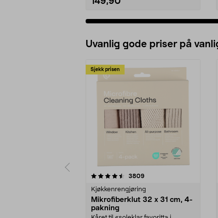
149,90
Uvanlig gode priser på vanli
Sjekk prisen
5av 5 stjerner
4.5av 5 stjerner
anmeldelser
3809
Kjøkkenrengjøring
Mikrofiberklut 32 x 31 cm, 4-
pakning
Kåret til «soleklar favoritt» i