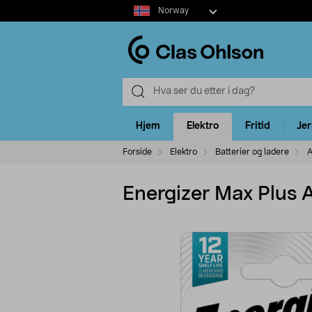
Select
Norway
market
Hjem
Elektro
Fritid
Je
Forside
Elektro
Batterier og ladere
A
Energizer Max Plus 