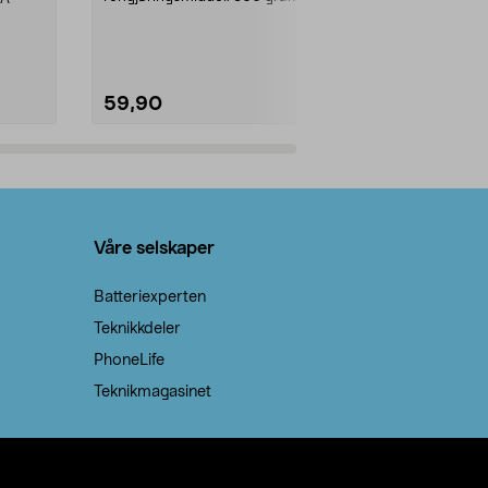
natron – til rengjøring både...
59,90
69,90
Legg i handlekurv
Legg 
Våre selskaper
Batteriexperten
Teknikkdeler
PhoneLife
Teknikmagasinet