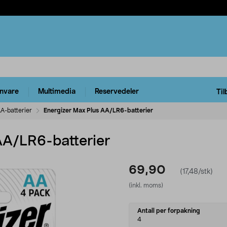
rnvare
Multimedia
Reservedeler
Til
A-batterier
Energizer Max Plus AA/LR6-batterier
AA/LR6-batterier
69,90
(17,48/stk)
(inkl. moms)
Select
Antall per forpakning
variant
4