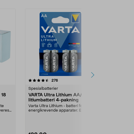
4.5 av 5 stjerner
anmeldelser
4.5
276
2
Spesialbatterier
AA-batterier
 18
VARTA Ultra Lithium AA/FR6
AA-batterier
litiumbatteri 4-pakning
pakning
ste
Varta Ultra Lithium - batteri for
Alkaliske AA-b
eres i
energikrevende apparater. Egnet
langvarig kra
for digitalkam...
apparater. Rim