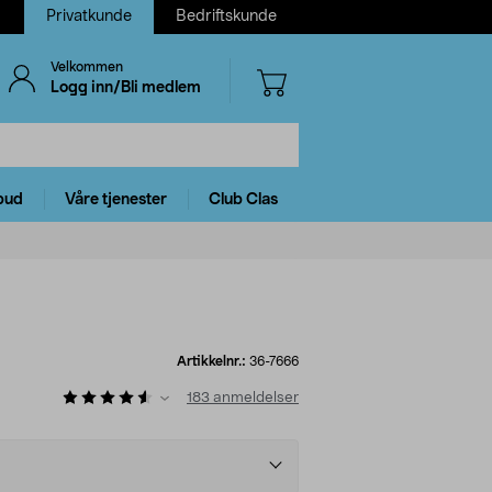
Privatkunde
Bedriftskunde
Velkommen
Logg inn/Bli medlem
bud
Våre tjenester
Club Clas
Artikkelnr.:
36-7666
183
anmeldelser