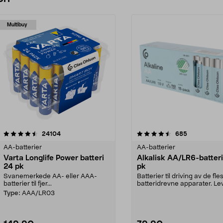
Multibuy
4.5 av 5 stjerner
anmeldelser
4.5 av 5 stjerner
anmeldelser
24104
685
AA-batterier
AA-batterier
Varta Longlife Power batteri
Alkalisk AA/LR6-batteri
24 pk
pk
Svanemerkede AA- eller AAA-
Batterier til driving av de fle
batterier til fjer...
batteridrevne apparater. Lev
en smart, ...
Type:
AAA/LR03