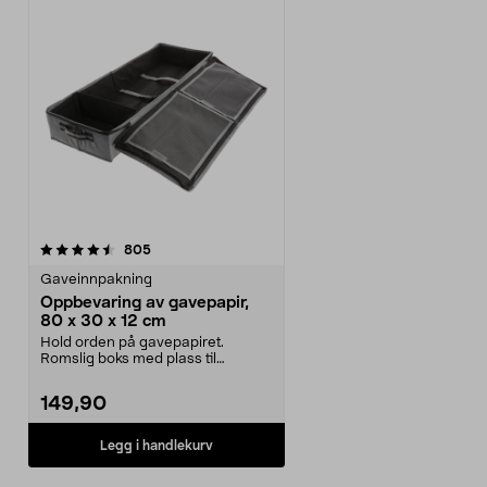
anmeldelser
805
Gaveinnpakning
Oppbevaring av gavepapir,
80 x 30 x 12 cm
Hold orden på gavepapiret.
Romslig boks med plass til
gavepapir, gavebånd, teip ...
149,90
Legg i handlekurv