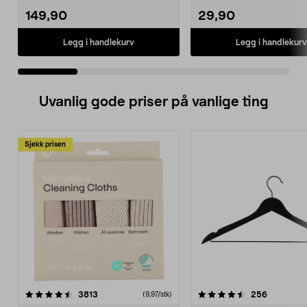
149,90
29,90
Legg i handlekurv
Legg i handlekurv
Uvanlig gode priser på vanlige ting
Sjekk prisen
4.5av 5 stjerner
anmeldelser
4.5av 5 stjerner
anmeldels
3813
256
(9,97/stk)