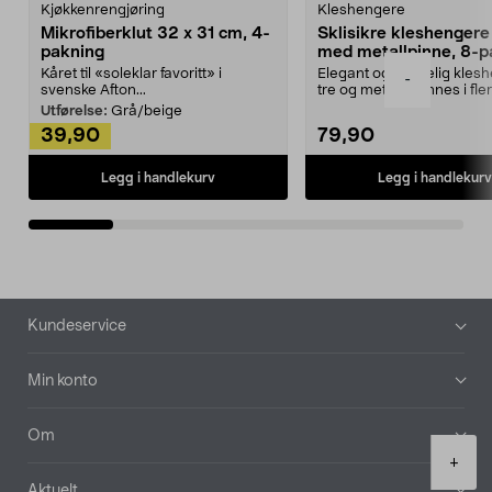
Kjøkkenrengjøring
Kleshengere
Mikrofiberklut 32 x 31 cm, 4-
Sklisikre kleshengere 
pakning
med metallpinne, 8-p
Kåret til «soleklar favoritt» i
Elegant og skikkelig kles
-
svenske Afton...
tre og metall – finnes i fle
Kleshe...
Utførelse:
Grå/beige
39,90
79,90
Legg i handlekurv
Legg i handlekurv
Bunntekst
Kundeservice
Min konto
Om
Product
+
quantity
Aktuelt