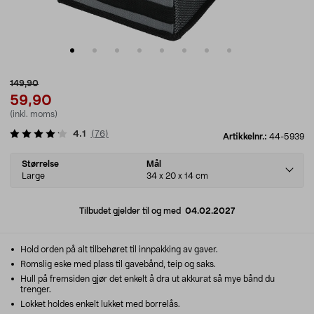
149,90
59,90
(inkl. moms)
4.1
(
76
)
Artikkelnr.:
44-5939
Select
Størrelse
Mål
variant
Large
34 x 20 x 14 cm
Tilbudet gjelder til og med
04.02.2027
Hold orden på alt tilbehøret til innpakking av gaver.
Romslig eske med plass til gavebånd, teip og saks.
Hull på fremsiden gjør det enkelt å dra ut akkurat så mye bånd du
trenger.
Lokket holdes enkelt lukket med borrelås.