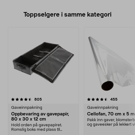
Toppselgere i samme kategori
4.5 av 5 stjerner
anmeldelser
4.0 av 5 stjerner
anmeldels
805
455
Gaveinnpakning
Gaveinnpakning
Oppbevaring av gavepapir,
Cellofan, 70 cm x 5 m
80 x 30 x 12 cm
Pakk inn gaver, blomsterb
og gaveesker på lekkert vi
Hold orden på gavepapiret.
Cellofan – transpa...
Romslig boks med plass til
gavepapir, gavebånd, teip ...