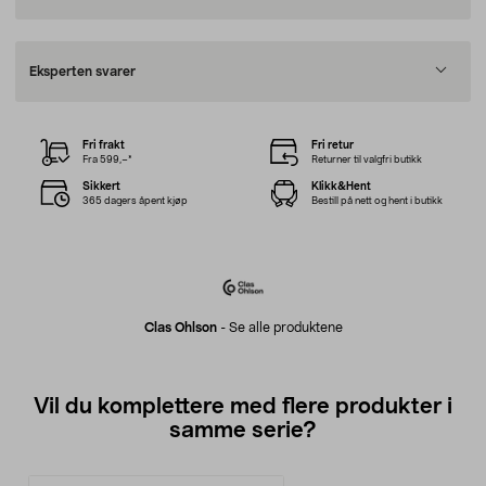
Eksperten svarer
Fri frakt
Fri retur
Fra 599,–*
Returner til valgfri butikk
Sikkert
Klikk&Hent
365 dagers åpent kjøp
Bestill på nett og hent i butikk
Clas Ohlson
-
Se alle produktene
Vil du komplettere med flere produkter i
samme serie?