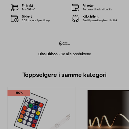
Fri frakt
Fri retur
Fra 599,–*
Returner til valgfri butikk
Sikkert
Klikk&Hent
365 dagers åpent kjøp
Bestill på nett og hent i butikk
Clas Ohlson
-
Se alle produktene
Toppselgere i samme kategori
-50%