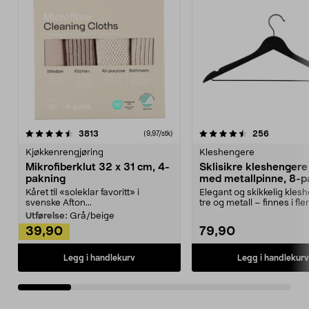
4.5av 5 stjerner
anmeldelser
4.5av 5 stjerner
anmeldels
3813
256
(9,97/stk)
Kjøkkenrengjøring
Kleshengere
Mikrofiberklut 32 x 31 cm, 4-
Sklisikre kleshengere 
pakning
med metallpinne, 8-p
Kåret til «soleklar favoritt» i
Elegant og skikkelig kles
svenske Afton...
tre og metall – finnes i fle
Kleshe...
Utførelse:
Grå/beige
39,90
79,90
Legg i handlekurv
Legg i handlekurv