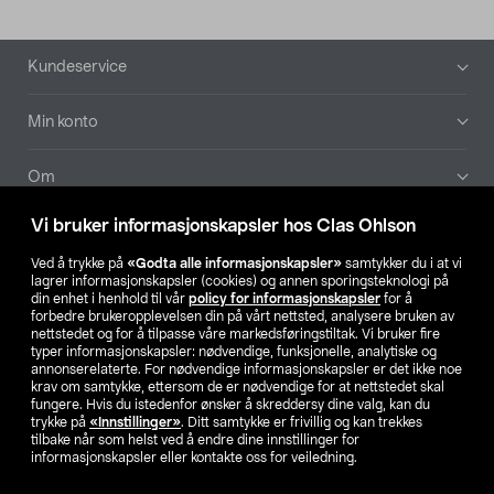
Bunntekst
Kundeservice
Min konto
Om
Vi bruker informasjonskapsler hos Clas Ohlson
Aktuelt
Ved å trykke på
«Godta alle informasjonskapsler»
samtykker du i at vi
lagrer informasjonskapsler (cookies) og annen sporingsteknologi på
Våre selskaper
din enhet i henhold til vår
policy for informasjonskapsler
for å
forbedre brukeropplevelsen din på vårt nettsted, analysere bruken av
nettstedet og for å tilpasse våre markedsføringstiltak. Vi bruker fire
Finn din butikk
typer informasjonskapsler: nødvendige, funksjonelle, analytiske og
annonserelaterte. For nødvendige informasjonskapsler er det ikke noe
krav om samtykke, ettersom de er nødvendige for at nettstedet skal
SE
NO
FI
fungere. Hvis du istedenfor ønsker å skreddersy dine valg, kan du
trykke på
«Innstillinger»
. Ditt samtykke er frivillig og kan trekkes
tilbake når som helst ved å endre dine innstillinger for
informasjonskapsler eller kontakte oss for veiledning.