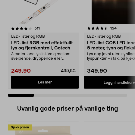
4.5 av 5 stjerner
anmeldelser
4.5 av 5 stjerner
anmeldels
511
154
LED-lister og RGB
LED-lister og RGB
LED-list RGB med effektfullt
LED-list COB LED inn
lys og fjernkontroll, Cotech
5 meter, tynn og fleks
3 meter lang lyslist. Velg mellom
Lys opp jevnt uten synlige
sveipende, dryppende eller
lyspunkter – i tak, på kjø
blinkende lys med f...
eller i en trapp. LE...
249,90
349,90
499,90
Les mer
Legg i handlekurv
Uvanlig gode priser på vanlige ting
Sjekk prisen