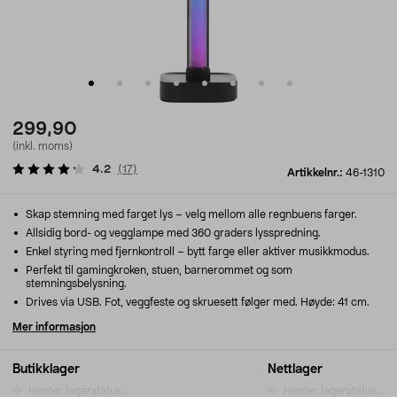
299,90
(inkl. moms)
4.2
(
17
)
Artikkelnr.:
46-1310
Skap stemning med farget lys – velg mellom alle regnbuens farger.
Allsidig bord- og vegglampe med 360 graders lysspredning.
Enkel styring med fjernkontroll – bytt farge eller aktiver musikkmodus.
Perfekt til gamingkroken, stuen, barnerommet og som
stemningsbelysning.
Drives via USB. Fot, veggfeste og skruesett følger med. Høyde: 41 cm.
Mer informasjon
Butikklager
Nettlager
Henter lagerstatus...
Henter lagerstatus...