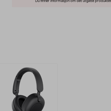
Du finner informasjon om det utgåtte produktet