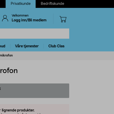
Privatkunde
Bedriftskunde
Velkommen
Logg inn/Bli medlem
bud
Våre tjenester
Club Clas
mikrofon
rofon
t
er
lignende produkter.