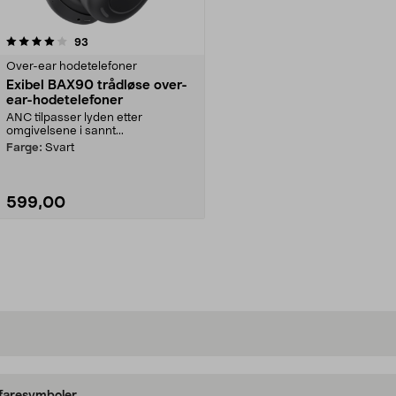
anmeldelser
93
Over-ear hodetelefoner
Exibel BAX90 trådløse over-
ear-hodetelefoner
ANC tilpasser lyden etter
omgivelsene i sannt...
Farge:
Svart
599,00
Legg i handlekurv