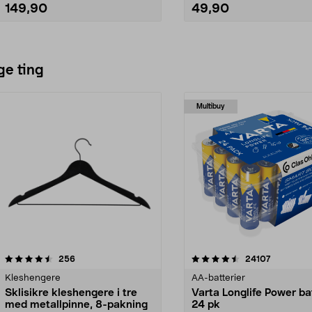
149,90
49,90
Legg i handlekurv
Legg i handlekurv
ge ting
Multibuy
4.5av 5 stjerner
anmeldelser
4.5av 5 stjerner
anmeldels
256
24107
Kleshengere
AA-batterier
Sklisikre kleshengere i tre
Varta Longlife Power ba
med metallpinne, 8-pakning
24 pk