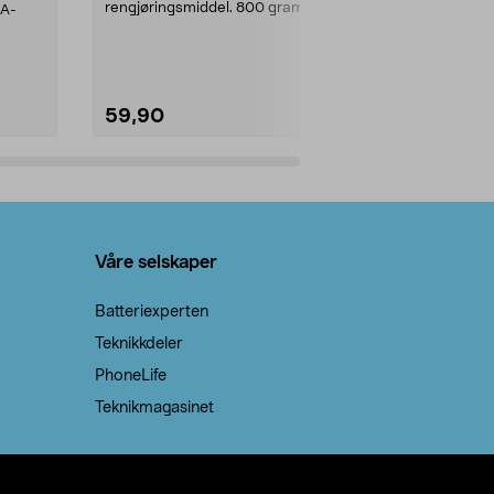
rengjøringsmiddel. 800 gram
AA-
100 % stearin
natron – til rengjøring både...
råvarer. Produ
brenner med e
59,90
69,90
Legg i handlekurv
Legg 
Våre selskaper
Batteriexperten
Teknikkdeler
PhoneLife
Teknikmagasinet