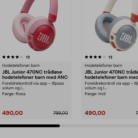
4.0 av 5 stjerner
anmeldelser
4.5 av 5 stjerner
anmeldelser
13
13
Hodetelefoner barn
Hodetelefoner barn
JBL Junior 470NC trådløse
JBL Junior 470NC trådl
hodetelefoner barn med ANC
hodetelefoner barn me
Foreldrekontroll via app – tilpass
Foreldrekontroll via app – ti
volum og l...
volum og l...
Farge:
Rosa
Farge:
Hvit
490,00
490,00
799,00