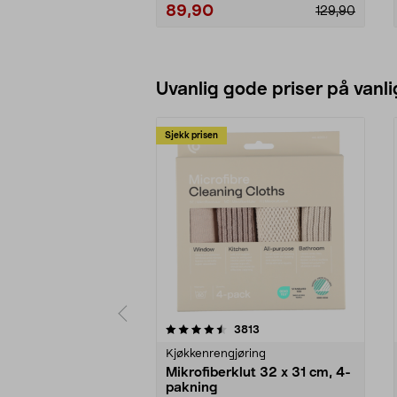
89,90
129,90
Legg i handlekurv
Uvanlig gode priser på vanli
Sjekk prisen
5av 5 stjerner
4.5av 5 stjerner
anmeldelser
3813
Kjøkkenrengjøring
Mikrofiberklut 32 x 31 cm, 4-
pakning