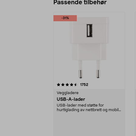
Passende tilbehør
-31%
5av 5 stjerner
4.5av 5 stjerner
anmeldelser
1752
Veggladere
USB-A-lader
USB-lader med støtte for
hurtiglading av nettbrett og mobil.
Strømadapter med he...