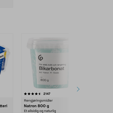
er
4.0av 5 stjerner
anmeldelser
4.5
2147
4
Rengjøringsmidler
Levende lys
tteri
Natron 800 g
Telys steari
prosent ste
Et allsidig og naturlig