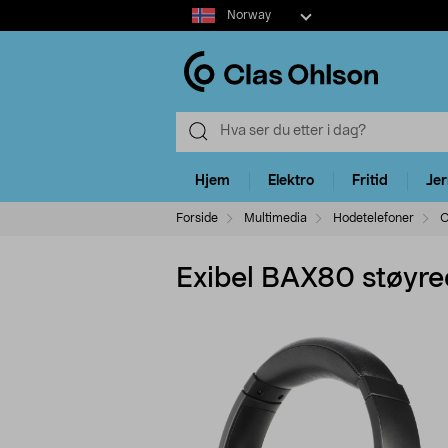
Select
Norway
market
Hjem
Elektro
Fritid
Je
Forside
Multimedia
Hodetelefoner
O
Exibel BAX80 støyr