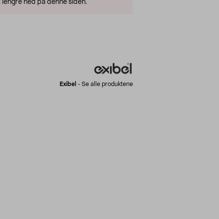
 lengre ned på denne siden.
Exibel
-
Se alle produktene