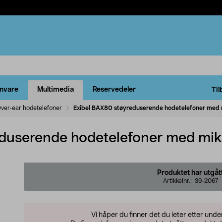
rnvare
Multimedia
Reservedeler
Til
ver-ear hodetelefoner
Exibel BAX80 støyreduserende hodetelefoner med 
eduserende hodetelefoner med mik
Produktet har utgåt
Artikkelnr.:
39-2067
Vi håper du finner det du leter etter und