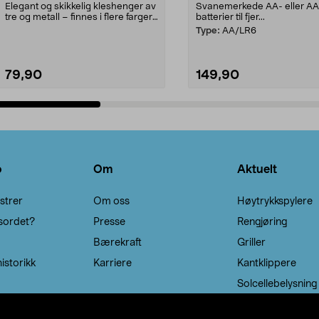
Elegant og skikkelig kleshenger av
Svanemerkede AA- eller A
tre og metall – finnes i flere farger.
batterier til fjer...
Kleshe...
Type:
AA/LR6
79,90
149,90
Legg i handlekurv
Legg i handlekurv
o
Om
Aktuelt
strer
Om oss
Høytrykkspylere
sordet?
Presse
Rengjøring
Bærekraft
Griller
istorikk
Karriere
Kantklippere
Solcellebelysning