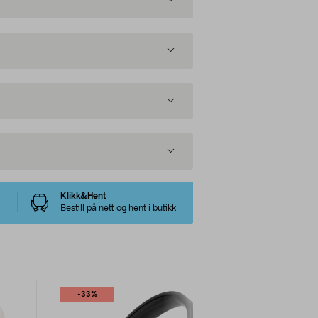
Klikk&Hent
Bestill på nett og hent i butikk
-33%
-34%