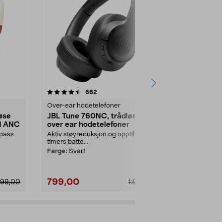
4.5 av 5 stjerner
anmeldelser
4.5
662
1
Over-ear hodetelefoner
Over-ear hod
øse
JBL Tune 760NC, trådløse
Sony WH-C
d ANC
over ear hodetelefoner
over ear-h
støyreduse
lpass
Aktiv støyreduksjon og opptil 50
Behagelig lyd
timers batte...
støy. Sony WH
Farge:
Svart
Farge:
Rosa
799,00
790,00
799,00
1190,00