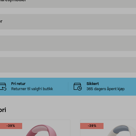
 faresymboler
er
Fri retur
Sikkert
Returner til valgfri butikk
365 dagers åpent kjøp
ri
-39%
-39%