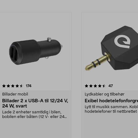
4.5av 5 stjerner
anmeldelser
anmeldelser
174
47
Billader mobil
Lydkabler og tilbehør
Billader 2 x USB-A til 12/24 V,
Exibel hodetelefonforgr
24 W, svart
Lytt til musikk sammen. Kobl
hodetelefoner til nettbrettet 
Lade 2 enheter samtidig i bilen,
smarttelefo...
bobilen eller båten (12 V- eller 24
V-uttak). S...