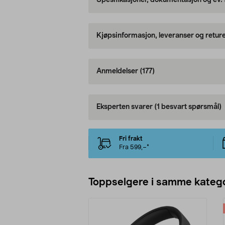
Spesifikasjoner, dokumentasjon og ev.
Kjøpsinformasjon, leveranser og retur
Anmeldelser
(177)
Eksperten svarer
(1 besvart spørsmål)
Fri frakt
Fra 599,–*
Toppselgere i samme katego