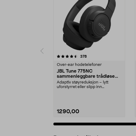
5 av 5 stjerner
4.0 av 5 stjerner
anmeldelser
378
Over-ear hodetelefoner
JBL Tune 775NC
sammenleggbare trådløse
over ear-hodetelefoner,
Adaptiv støyreduksjon – lytt
svarte
uforstyrret eller slipp inn
omgivelsene med Smart A...
1290,00