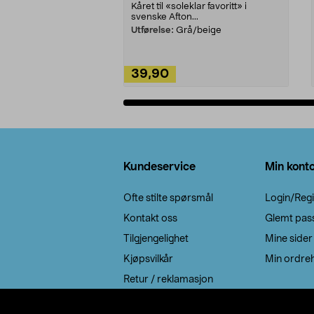
Kåret til «soleklar favoritt» i
svenske Afton...
Utførelse:
Grå/beige
39,90
Legg i handlekurv
Bunntekst
Kundeservice
Min kont
Ofte stilte spørsmål
Login/Regi
Kontakt oss
Glemt pas
Tilgjengelighet
Mine sider
Kjøpsvilkår
Min ordreh
Retur / reklamasjon
EE-avfall