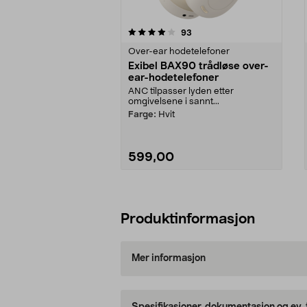
0av 5 stjerner
4.0av 5 stjerner
anmeldelser
93
Over-ear hodetelefoner
Exibel BAX90 trådløse over-
ear-hodetelefoner
ANC tilpasser lyden etter
omgivelsene i sannt...
Farge:
Hvit
599,00
Legg i handlekurv
Produktinformasjon
Mer informasjon