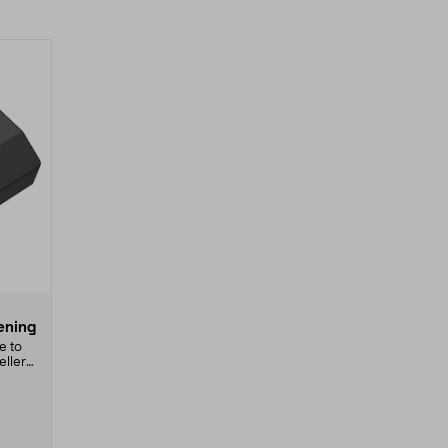
ening
e to
eller