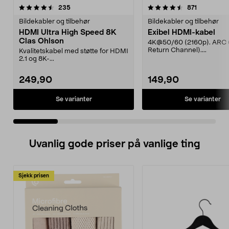
4.5 av 5 stjerner
anmeldelser
5.0 av 5 stjerner
anmeldels
235
871
Bildekabler og tilbehør
Bildekabler og tilbehør
HDMI Ultra High Speed 8K
Exibel HDMI-kabel
Clas Ohlson
4K@50/60 (2160p). ARC 
Return Channel)....
Kvalitetskabel med støtte for HDMI
2.1 og 8K-...
249,90
149,90
Se varianter
Se varianter
Uvanlig gode priser på vanlige ting
Sjekk prisen