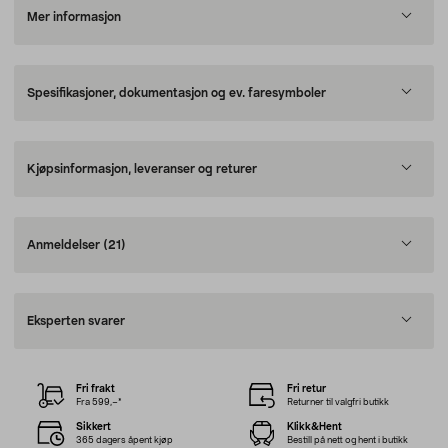
Mer informasjon
Spesifikasjoner, dokumentasjon og ev. faresymboler
Kjøpsinformasjon, leveranser og returer
Anmeldelser
(21)
Eksperten svarer
Fri frakt
Fri retur
Fra 599,–*
Returner til valgfri butikk
Sikkert
Klikk&Hent
365 dagers åpent kjøp
Bestill på nett og hent i butikk