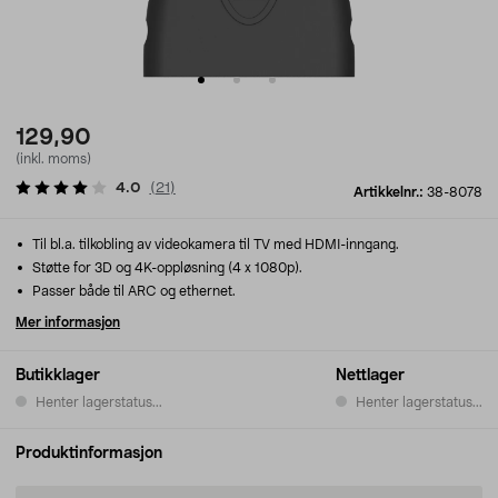
129,90
(inkl. moms)
4.0
(
21
)
Artikkelnr.:
38-8078
Til bl.a. tilkobling av videokamera til TV med HDMI-inngang.
Støtte for 3D og 4K-oppløsning (4 x 1080p).
Passer både til ARC og ethernet.
Mer informasjon
Butikklager
Nettlager
Henter lagerstatus...
Henter lagerstatus...
Produktinformasjon