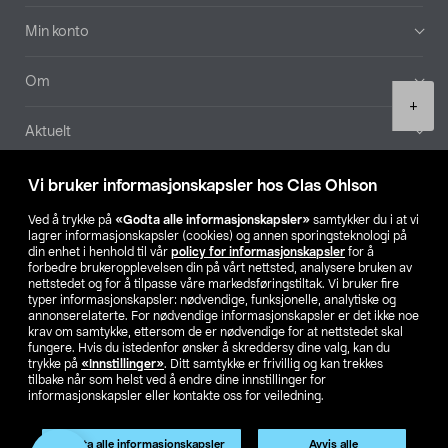
Min konto
Om
Product
+
quantity
Aktuelt
Våre selskaper
Vi bruker informasjonskapsler hos Clas Ohlson
Ved å trykke på
«Godta alle informasjonskapsler»
samtykker du i at vi
Finn din butikk
lagrer informasjonskapsler (cookies) og annen sporingsteknologi på
din enhet i henhold til vår
policy for informasjonskapsler
for å
forbedre brukeropplevelsen din på vårt nettsted, analysere bruken av
SE
NO
FI
nettstedet og for å tilpasse våre markedsføringstiltak. Vi bruker fire
typer informasjonskapsler: nødvendige, funksjonelle, analytiske og
annonserelaterte. For nødvendige informasjonskapsler er det ikke noe
krav om samtykke, ettersom de er nødvendige for at nettstedet skal
fungere. Hvis du istedenfor ønsker å skreddersy dine valg, kan du
trykke på
«Innstillinger»
. Ditt samtykke er frivillig og kan trekkes
tilbake når som helst ved å endre dine innstillinger for
informasjonskapsler eller kontakte oss for veiledning.
Privacy statement
Medlemsvilkår
Kjøpsvilkår
For bedrifter
Endre til priser ekskl. moms
Godta alle informasjonskapsler
Avvis alle