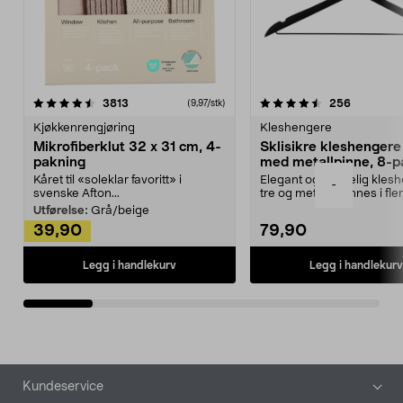
4.5av 5 stjerner
anmeldelser
4.5av 5 stjerner
anmeldels
3813
256
(9,97/stk)
Kjøkkenrengjøring
Kleshengere
Mikrofiberklut 32 x 31 cm, 4-
Sklisikre kleshengere 
pakning
med metallpinne, 8-p
Kåret til «soleklar favoritt» i
Elegant og skikkelig kles
-
svenske Afton...
tre og metall – finnes i fle
Kleshe...
Utførelse:
Grå/beige
39,90
79,90
Legg i handlekurv
Legg i handlekurv
Bunntekst
Kundeservice