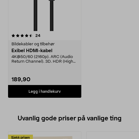
anmeldelser
24
Bildekabler og tilbehør
Exibel HDMI-kabel
4K@50/60 (2160p). ARC (Audio
Return Channel). 3D. HDR (High
Dynamic Range). Gull...
189,90
Legg i handlekurv
Uvanlig gode priser på vanlige ting
Sjekk prisen