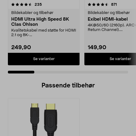
4.5 av 5 stjerner
anmeldelser
4.0 av 5 stjerner
anmeldels
235
871
Bildekabler og tilbehør
Bildekabler og tilbehør
HDMI Ultra High Speed 8K
Exibel HDMI-kabel
Clas Ohlson
4K@50/60 (2160p). ARC 
Return Channel)....
Kvalitetskabel med støtte for HDMI
2.1 og 8K-...
249,90
149,90
Se varianter
Se varianter
Passende tilbehør