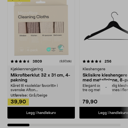
4.5av 5 stjerner
anmeldelser
4.5av 5 stjerner
anmeldels
3809
256
(9,97/stk)
Kjøkkenrengjøring
Kleshengere
Mikrofiberklut 32 x 31 cm, 4-
Sklisikre kleshengere 
pakning
med metallpinne, 8-p
Kåret til «soleklar favoritt» i
Elegant og skikkelig kles
-
svenske Afton...
tre og metall – finnes i fle
Kleshe...
Utførelse:
Grå/beige
39,90
79,90
Legg i handlekurv
Legg i handlekurv