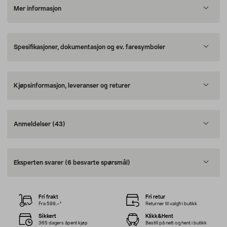
Mer informasjon
Spesifikasjoner, dokumentasjon og ev. faresymboler
Kjøpsinformasjon, leveranser og returer
Anmeldelser
(43)
Eksperten svarer
(6 besvarte spørsmål)
Fri frakt
Fri retur
Fra 599,–*
Returner til valgfri butikk
Sikkert
Klikk&Hent
365 dagers åpent kjøp
Bestill på nett og hent i butikk