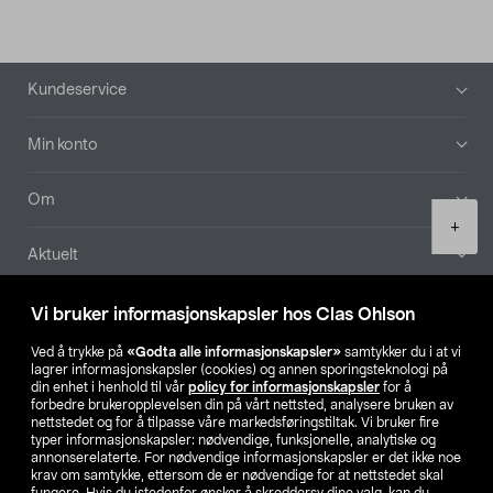
Bunntekst
Kundeservice
Min konto
Om
Product
+
quantity
Aktuelt
Våre selskaper
Vi bruker informasjonskapsler hos Clas Ohlson
Ved å trykke på
«Godta alle informasjonskapsler»
samtykker du i at vi
Finn din butikk
lagrer informasjonskapsler (cookies) og annen sporingsteknologi på
din enhet i henhold til vår
policy for informasjonskapsler
for å
forbedre brukeropplevelsen din på vårt nettsted, analysere bruken av
SE
NO
FI
nettstedet og for å tilpasse våre markedsføringstiltak. Vi bruker fire
typer informasjonskapsler: nødvendige, funksjonelle, analytiske og
annonserelaterte. For nødvendige informasjonskapsler er det ikke noe
krav om samtykke, ettersom de er nødvendige for at nettstedet skal