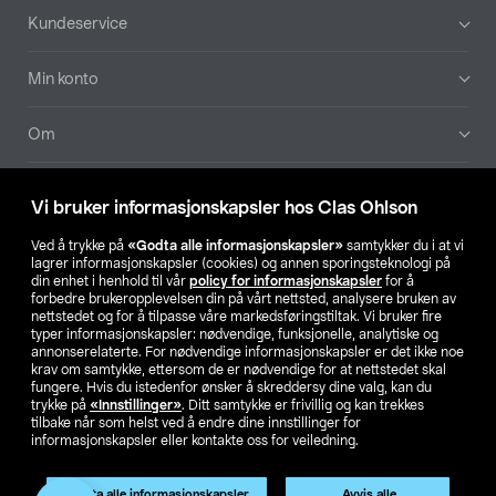
Bunntekst
Kundeservice
Min konto
Om
Aktuelt
Vi bruker informasjonskapsler hos Clas Ohlson
Våre selskaper
Ved å trykke på
«Godta alle informasjonskapsler»
samtykker du i at vi
lagrer informasjonskapsler (cookies) og annen sporingsteknologi på
din enhet i henhold til vår
policy for informasjonskapsler
for å
Finn din butikk
forbedre brukeropplevelsen din på vårt nettsted, analysere bruken av
nettstedet og for å tilpasse våre markedsføringstiltak. Vi bruker fire
typer informasjonskapsler: nødvendige, funksjonelle, analytiske og
annonserelaterte. For nødvendige informasjonskapsler er det ikke noe
SE
NO
FI
krav om samtykke, ettersom de er nødvendige for at nettstedet skal
fungere. Hvis du istedenfor ønsker å skreddersy dine valg, kan du
trykke på
«Innstillinger»
. Ditt samtykke er frivillig og kan trekkes
tilbake når som helst ved å endre dine innstillinger for
informasjonskapsler eller kontakte oss for veiledning.
Godta alle informasjonskapsler
Avvis alle