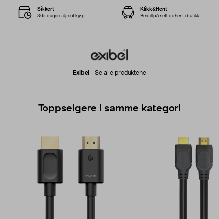
Sikkert
Klikk&Hent
365 dagers åpent kjøp
Bestill på nett og hent i butikk
Exibel
-
Se alle produktene
Toppselgere i samme kategori