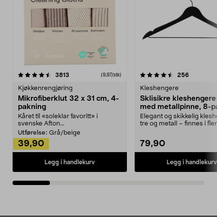
4.5av 5 stjerner
anmeldelser
4.5av 5 stjerner
anmeldels
3813
256
(9,97/stk)
Kjøkkenrengjøring
Kleshengere
Mikrofiberklut 32 x 31 cm, 4-
Sklisikre kleshengere 
pakning
med metallpinne, 8-p
Kåret til «soleklar favoritt» i
Elegant og skikkelig kles
svenske Afton...
tre og metall – finnes i fle
Kleshe...
Utførelse:
Grå/beige
39,90
79,90
Legg i handlekurv
Legg i handlekurv