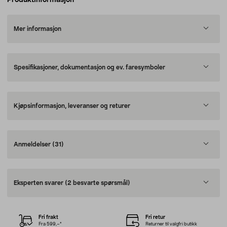
Produktinformasjon
Mer informasjon
Spesifikasjoner, dokumentasjon og ev. faresymboler
Kjøpsinformasjon, leveranser og returer
Anmeldelser
(31)
Eksperten svarer
(2 besvarte spørsmål)
Fri frakt
Fri retur
Fra 599,–*
Returner til valgfri butikk