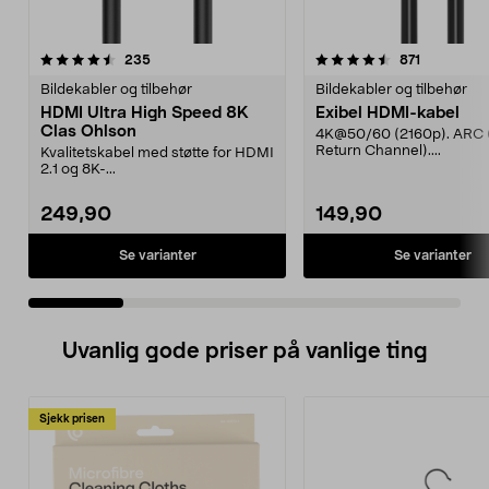
4.5 av 5 stjerner
anmeldelser
5.0 av 5 stjerner
anmeldels
235
871
Bildekabler og tilbehør
Bildekabler og tilbehør
HDMI Ultra High Speed 8K
Exibel HDMI-kabel
Clas Ohlson
4K@50/60 (2160p). ARC 
Return Channel)....
Kvalitetskabel med støtte for HDMI
2.1 og 8K-...
249,90
149,90
Se varianter
Se varianter
Uvanlig gode priser på vanlige ting
Sjekk prisen