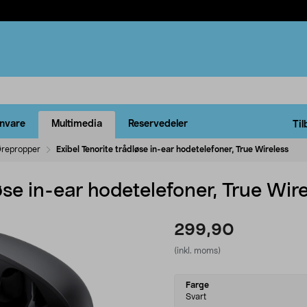
rnvare
Multimedia
Reservedeler
Til
repropper
Exibel Tenorite trådløse in-ear hodetelefoner, True Wireless
øse in-ear hodetelefoner, True Wir
299,90
(inkl. moms)
Select
Farge
variant
Svart