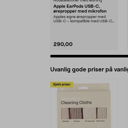
Hodetelefoner med ledning
Apple EarPods USB-C,
ørepropper med mikrofon
Apples egne ørepropper med
USB-C – kompatible med USB-C-
enheter med iOS 10 eller...
290,00
Uvanlig gode priser på vanli
Sjekk prisen