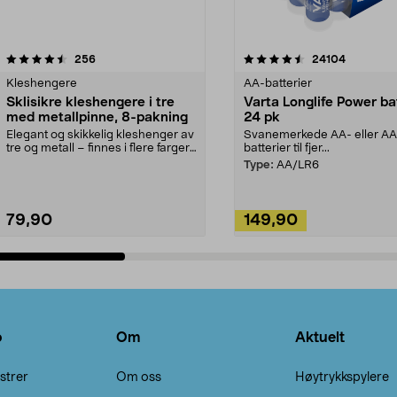
4.5av 5 stjerner
anmeldelser
4.5av 5 stjerner
anmeldels
256
24104
Kleshengere
AA-batterier
Sklisikre kleshengere i tre
Varta Longlife Power ba
med metallpinne, 8-pakning
24 pk
Elegant og skikkelig kleshenger av
Svanemerkede AA- eller A
tre og metall – finnes i flere farger.
batterier til fjer...
Kleshe...
Type:
AA/LR6
79,90
149,90
Legg i handlekurv
Legg i handlekurv
o
Om
Aktuelt
strer
Om oss
Høytrykkspylere