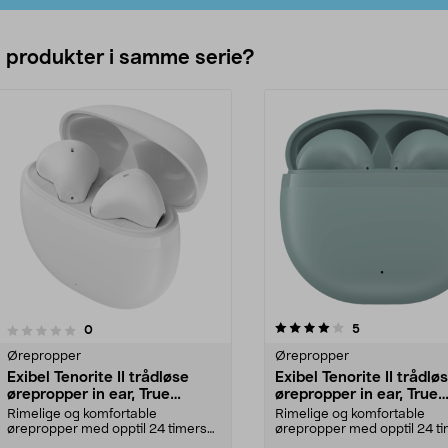
e produkter i samme serie?
4.0av 5 stjerner
anmeldelser
5
anmeldelser
0
0.0 av 5 stjerner
Ørepropper
Ørepropper
Exibel Tenorite II trådløse
Exibel Tenorite II trådlø
ørepropper in ear, True
ørepropper in ear, True
Wireless
Wireless
Rimelige og komfortable
Rimelige og komfortable
ørepropper med opptil 24 timers
ørepropper med opptil 24 t
spilletid med etuiet. Ex...
spilletid med etuiet. Ex...