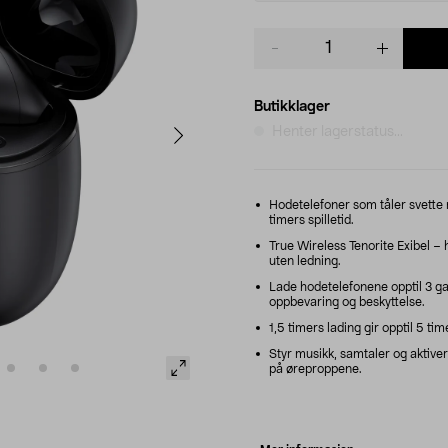
Product
quantity
Butikklager
Henter lagerstatus...
Hodetelefoner som tåler svette 
timers spilletid.
True Wireless Tenorite Exibel – 
uten ledning.
Lade hodetelefonene opptil 3 g
oppbevaring og beskyttelse.
1,5 timers lading gir opptil 5 tim
Styr musikk, samtaler og aktiv
på øreproppene.