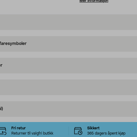
Mer informasjon
 faresymboler
er
l)
Fri retur
Sikkert
Returner til valgfri butikk
365 dagers åpent kjøp