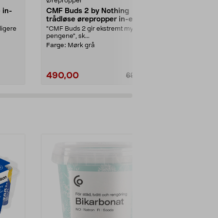
Ørepropper
Ørepropper
 in-
CMF Buds 2 by Nothing
JBL Tune T
trådløse ørepropper in-ear
ørepropper
svart
ligere
"CMF Buds 2 gir ekstremt mye for
Adaptiv støyr
pengene", sk...
Sound for en
lydopplevelse.
Farge:
Mørk grå
490,00
990,00
690,00