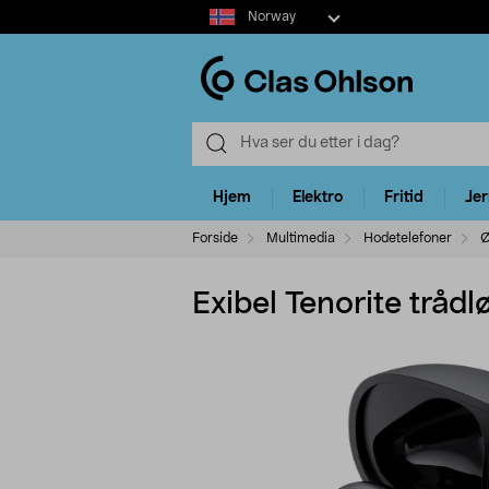
Select
Norway
market
Hjem
Elektro
Fritid
Je
Forside
Multimedia
Hodetelefoner
Ø
Exibel Tenorite trådl