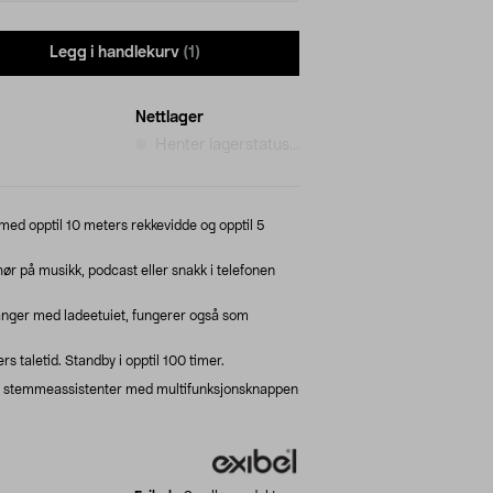
Legg i handlekurv
(1)
Nettlager
Henter lagerstatus...
med opptil 10 meters rekkevidde og opptil 5
hør på musikk, podcast eller snakk i telefonen
anger med ladeetuiet, fungerer også som
ers taletid. Standby i opptil 100 timer.
er stemmeassistenter med multifunksjonsknappen