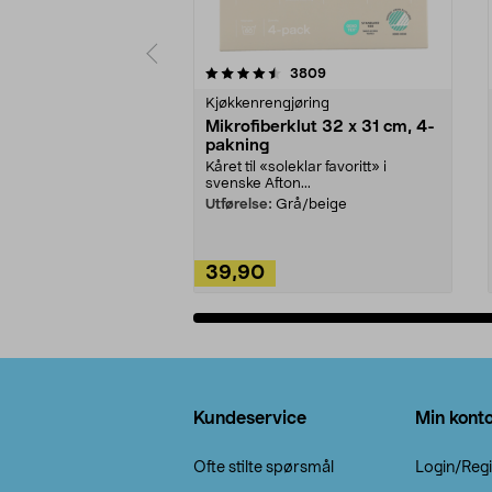
5av 5 stjerner
4.5av 5 stjerner
anmeldelser
3809
Kjøkkenrengjøring
Mikrofiberklut 32 x 31 cm, 4-
pakning
Kåret til «soleklar favoritt» i
svenske Afton...
Utførelse:
Grå/beige
39,90
Legg i handlekurv
Bunntekst
Kundeservice
Min kont
Ofte stilte spørsmål
Login/Regi