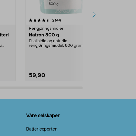
er
4.0av 5 stjerner
anmeldelser
4.5
2144
4
Rengjøringsmidler
Levende lys
tteri
Natron 800 g
Telys, 50 st
Et allsidig og naturlig
100 % stearin.
rengjøringsmiddel. 800 gram
AA-
natron – til rengjøring både...
59,90
69,90
Legg i handlekurv
Legg 
Våre selskaper
Batteriexperten