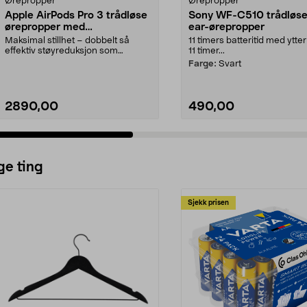
Ørepropper
Ørepropper
Apple AirPods Pro 3 trådløse
Sony WF-C510 trådløse
ørepropper med
ear-ørepropper
støyreduksjon
Maksimal stillhet – dobbelt så
11 timers batteritid med ytter
effektiv støyreduksjon som
11 timer...
forgjengeren. Apple Ai...
Farge:
Svart
2890,00
490,00
ge ting
Sjekk prisen