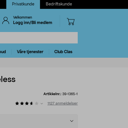
Privatkunde
Bedriftskunde
Velkommen
Logg inn/Bli medlem
bud
Våre tjenester
Club Clas
eless
Artikkelnr.:
39-1365-1
1127
anmeldelser