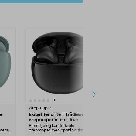
4.0av 5 stjerner
3
anmeldelser
0
Ørepropper
Ørepropper
se
Exibel Tenorite II trådløse
Exibel Tenor
ørepropper in ear, True
ørepropper 
Wireless
Wireless
Rimelige og komfortable
Rimelige og k
imers
ørepropper med opptil 24 timers
ørepropper me
spilletid med etuiet. Ex...
spilletid med e