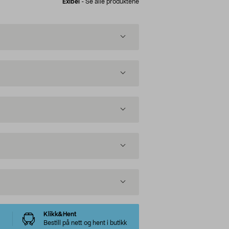
Exibel
-
Se alle produktene
Klikk&Hent
Bestill på nett og hent i butikk