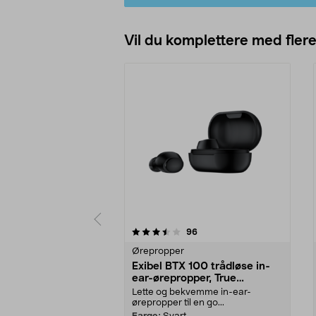
Vil du komplettere med fler
5av 5 stjerner
anmeldelser
96
0.0 av 5 stjerner
Ørepropper
Exibel BTX 100 trådløse in-
ear-ørepropper, True
Wireless
Lette og bekvemme in-ear-
ørepropper til en go...