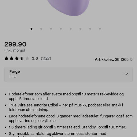
299,90
(inkl. moms)
3.6
(
1127
)
Artikkelnr.:
39-1365-5
Select
Farge
variant
Lilla
Hodetelefoner som tåler svette med opptil 10 meters rekkevidde og
opptil 5 timers spilletid.
True Wireless Tenorite Exibel – hør på musikk, podcast eller snakk i
telefonen uten ledning.
Lade hodetelefonene opptil 3 ganger med ladeetuiet, fungerer også som
oppbevaring og beskyttelse.
1,5 timers lading gir opptil 5 timers taletid. Standby i opptil 100 timer.
Styr musikk, samtaler og aktiver stemmeassistenter med