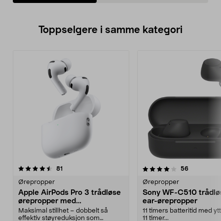
Toppselgere i samme kategori
4.0 av 5 stjerner
anmeldelser
4.5 av 5 stjerner
anmeldelse
81
56
Ørepropper
Ørepropper
Apple AirPods Pro 3 trådløse
Sony WF-C510 trådløs
ørepropper med
ear-ørepropper
støyreduksjon
Maksimal stillhet – dobbelt så
11 timers batteritid med yt
effektiv støyreduksjon som
11 timer...