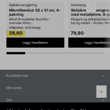
Kjøkkenrengjøring
Kleshengere
-
Mikrofiberklut 32 x 31 cm, 4-
Sklisikre kleshengere 
pakning
med metallpinne, 8-p
Kåret til «soleklar favoritt» i
Elegant og skikkelig kles
svenske Afton...
tre og metall – finnes i fle
Kleshe...
Utførelse:
Grå/beige
39,90
79,90
Legg i handlekurv
Legg i handlekurv
Bunntekst
Kundeservice
Min konto
Product
+
quantity
Om