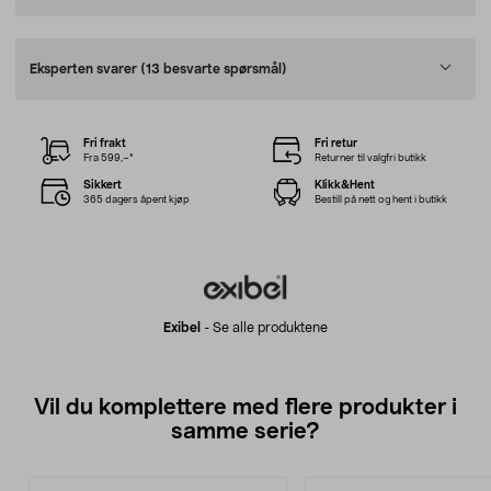
Eksperten svarer
(13 besvarte spørsmål)
Fri frakt
Fri retur
Fra 599,–*
Returner til valgfri butikk
Sikkert
Klikk&Hent
365 dagers åpent kjøp
Bestill på nett og hent i butikk
Exibel
-
Se alle produktene
Vil du komplettere med flere produkter i
samme serie?