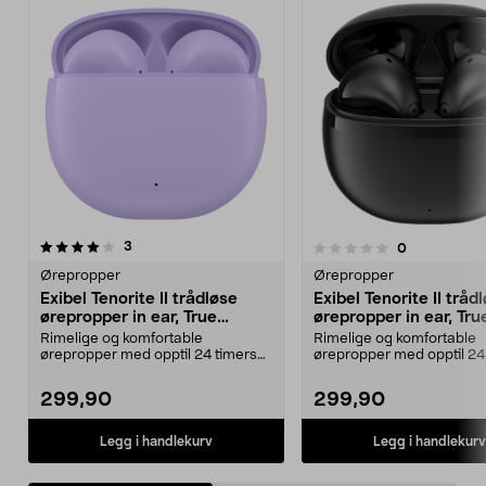
anmeldelser
3
anmeldelser
0
0.0 av 5 stjerner
0.0 av 5 stjerner
Ørepropper
Ørepropper
Exibel Tenorite II trådløse
Exibel Tenorite II tråd
ørepropper in ear, True
ørepropper in ear, Tru
Wireless
Wireless
Rimelige og komfortable
Rimelige og komfortable
ørepropper med opptil 24 timers
ørepropper med opptil 24
spilletid med etuiet. Ex...
spilletid med etuiet. Ex...
299,90
299,90
Legg i handlekurv
Legg i handlekurv