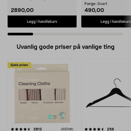
forgjengeren. Apple Ai...
Farge:
Svart
2890,00
490,00
Legg i handlekurv
Legg i handlekurv
Uvanlig gode priser på vanlige ting
Sjekk prisen
4.5av 5 stjerner
anmeldelser
4.5av 5 stjerner
anmeldels
3813
256
(9,97/stk)