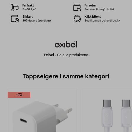
Fri frakt
Fri retur
Fra 599,–*
Returner til valgfri butikk
Sikkert
Klikk&Hent
365 dagers åpent kjøp
Bestill på nett og hent i butikk
Exibel
-
Se alle produktene
Toppselgere i samme kategori
-17%