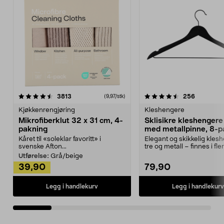
4.5av 5 stjerner
anmeldelser
4.5av 5 stjerner
anmeldels
3813
256
(9,97/stk)
Kjøkkenrengjøring
Kleshengere
Mikrofiberklut 32 x 31 cm, 4-
Sklisikre kleshengere 
pakning
med metallpinne, 8-p
Kåret til «soleklar favoritt» i
Elegant og skikkelig kles
svenske Afton...
tre og metall – finnes i fle
Kleshe...
Utførelse:
Grå/beige
39,90
79,90
Legg i handlekurv
Legg i handlekurv