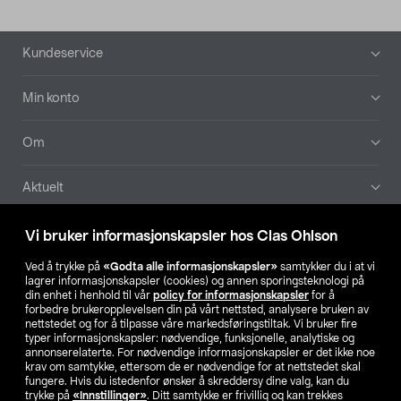
Bunntekst
Kundeservice
Min konto
Om
Aktuelt
Våre selskaper
Vi bruker informasjonskapsler hos Clas Ohlson
Ved å trykke på
«Godta alle informasjonskapsler»
samtykker du i at vi
Finn din butikk
lagrer informasjonskapsler (cookies) og annen sporingsteknologi på
din enhet i henhold til vår
policy for informasjonskapsler
for å
forbedre brukeropplevelsen din på vårt nettsted, analysere bruken av
SE
NO
FI
nettstedet og for å tilpasse våre markedsføringstiltak. Vi bruker fire
typer informasjonskapsler: nødvendige, funksjonelle, analytiske og
annonserelaterte. For nødvendige informasjonskapsler er det ikke noe
krav om samtykke, ettersom de er nødvendige for at nettstedet skal
fungere. Hvis du istedenfor ønsker å skreddersy dine valg, kan du
trykke på
«Innstillinger»
. Ditt samtykke er frivillig og kan trekkes