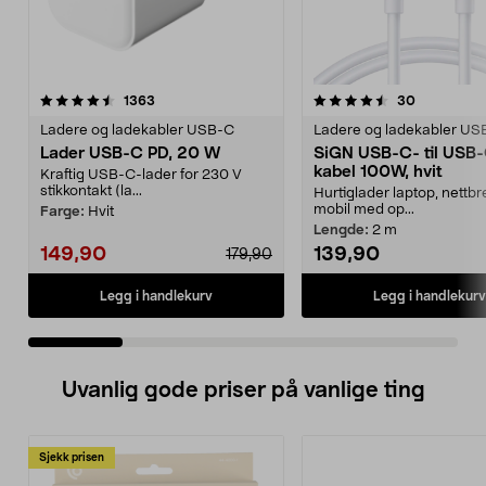
4.5 av 5 stjerner
anmeldelser
4.5 av 5 stjerner
anmeldelse
1363
30
Ladere og ladekabler USB-C
Ladere og ladekabler US
Lader USB-C PD, 20 W
SiGN USB-C- til USB
kabel 100W, hvit
Kraftig USB-C-lader for 230 V
stikkontakt (la...
Hurtiglader laptop, nettbr
mobil med op...
Farge:
Hvit
Lengde:
2 m
149,90
139,90
179,90
Legg i handlekurv
Legg i handlekurv
Uvanlig gode priser på vanlige ting
Sjekk prisen