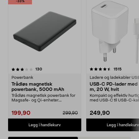
-33%
4.5av 5 stjerner
anmeldelser
4.5av 5 stjerner
anmeldel
130
1515
Powerbank
Ladere og ladekabler US
Trådløs magnetisk
USB-C PD-lader med k
powerbank, 5000 mAh
m, 20 W, hvit
Trådløs magnetisk powerbank for
Kompakt og effektiv hurti
Magsafe- og Qi-enheter.
med USB-C til USB-C-kab
Powerbank 5000 mAh – lad...
meter). Lad alle sl...
199,90
249,90
299,90
Legg i handlekurv
Legg i handlekurv