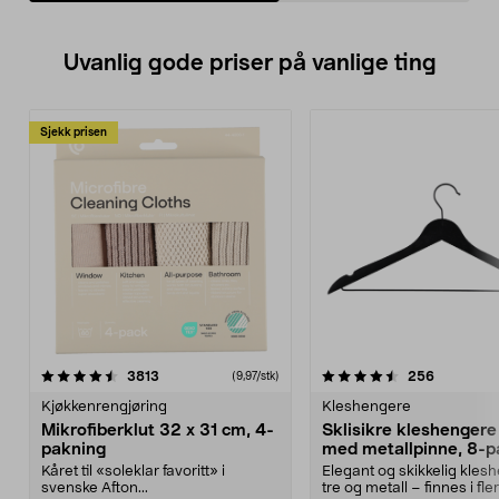
Uvanlig gode priser på vanlige ting
Sjekk prisen
4.5av 5 stjerner
anmeldelser
4.5av 5 stjerner
anmeldels
3813
256
(9,97/stk)
Kjøkkenrengjøring
Kleshengere
Mikrofiberklut 32 x 31 cm, 4-
Sklisikre kleshengere 
pakning
med metallpinne, 8-p
Kåret til «soleklar favoritt» i
Elegant og skikkelig kles
svenske Afton...
tre og metall – finnes i fle