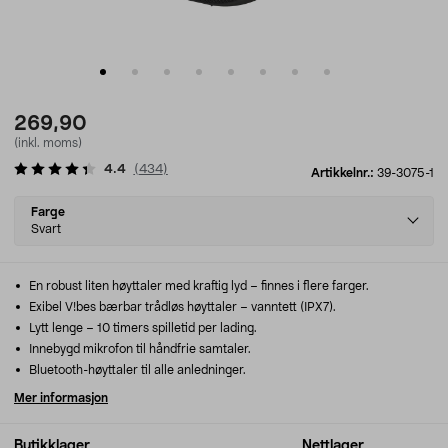
269,90
(inkl. moms)
4.4
(
434
)
Artikkelnr.:
39-3075-1
Select
Farge
variant
Svart
En robust liten høyttaler med kraftig lyd – finnes i flere farger.
Exibel V!bes bærbar trådløs høyttaler – vanntett (IPX7).
Lytt lenge – 10 timers spilletid per lading.
Innebygd mikrofon til håndfrie samtaler.
Bluetooth-høyttaler til alle anledninger.
Mer informasjon
Butikklager
Nettlager