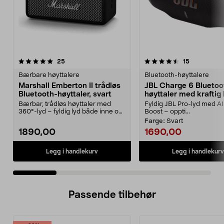
4.5 av 5 stjerner
anmeldelser
4.0 av 5 stjerner
anmeldelse
25
15
Bærbare høyttalere
Bluetooth-høyttalere
Marshall Emberton II trådløs
JBL Charge 6 Bluetoo
Bluetooth-høyttaler, svart
høyttaler med kraftig
Bærbar, trådløs høyttaler med
Fyldig JBL Pro-lyd med A
360°-lyd – fyldig lyd både inne og
Boost – oppti...
ute. Marshall E...
Farge:
Svart
1890,00
1690,00
Legg i handlekurv
Legg i handlekurv
Passende tilbehør