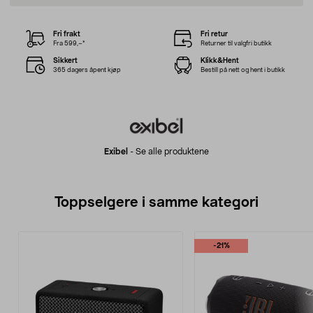
Fri frakt
Fri retur
Fra 599,–*
Returner til valgfri butikk
Sikkert
Klikk&Hent
365 dagers åpent kjøp
Bestill på nett og hent i butikk
Exibel
-
Se alle produktene
Toppselgere i samme kategori
-21%