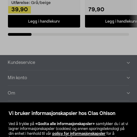
Kleshe...
Utførelse:
Grå/beige
39,90
79,90
Legg i handlekurv
Legg i handlekurv
Bunntekst
Kundeservice
Min konto
Om
Aktuelt
Vi bruker informasjonskapsler hos Clas Ohlson
Våre selskaper
Ved å trykke på
«Godta alle informasjonskapsler»
samtykker du i at vi
lagrer informasjonskapsler (cookies) og annen sporingsteknologi på
din enhet i henhold til vår
policy for informasjonskapsler
for å