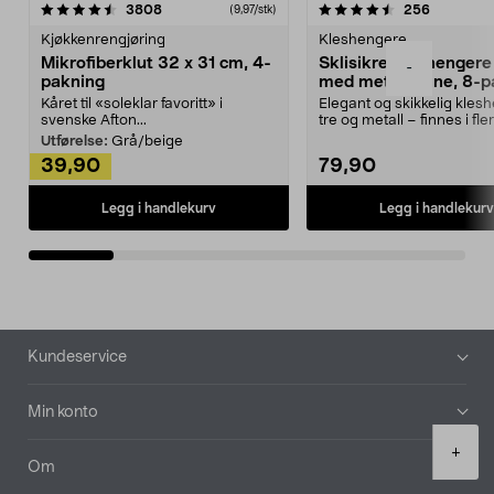
4.5av 5 stjerner
anmeldelser
4.5av 5 stjerner
anmeldels
3808
256
(9,97/stk)
Kjøkkenrengjøring
Kleshengere
Mikrofiberklut 32 x 31 cm, 4-
Sklisikre kleshengere 
-
pakning
med metallpinne, 8-p
Kåret til «soleklar favoritt» i
Elegant og skikkelig kles
svenske Afton...
tre og metall – finnes i fle
Kleshe...
Utførelse:
Grå/beige
39,90
79,90
Legg i handlekurv
Legg i handlekurv
Bunntekst
Kundeservice
Min konto
Product
+
quantity
Om