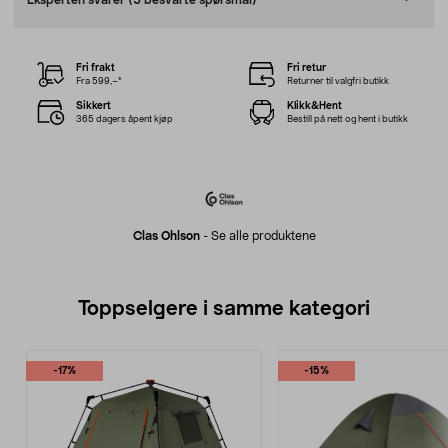
Eksperten svarer
(5 besvarte spørsmål)
Fri frakt
Fri retur
Fra 599,–*
Returner til valgfri butikk
Sikkert
Klikk&Hent
365 dagers åpent kjøp
Bestill på nett og hent i butikk
Clas Ohlson
-
Se alle produktene
Toppselgere i samme kategori
-17%
-15%