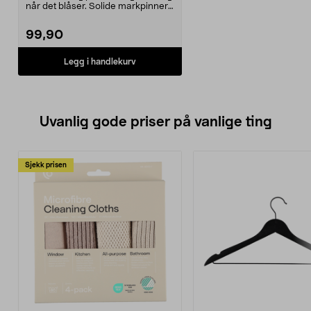
når det blåser. Solide markpinner
for midlert...
99,90
Legg i handlekurv
Uvanlig gode priser på vanlige ting
Sjekk prisen