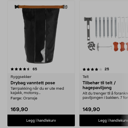
4.0av 5 stjerner
anmeldelser
4.5av 5 stjerner
anmeldelse
65
25
Ryggsekker
Telt
Drybag vanntett pose
Tilbehør til telt /
hagepaviljong
Tørrpakking når du er ute med
kajakk, motorsy...
Alt du trenger til å forankr
paviljongen i bakken. 7 for
Farge:
Oransje
tilbehør for ...
169,90
149,90
Legg i handlekurv
Legg i handlekurv