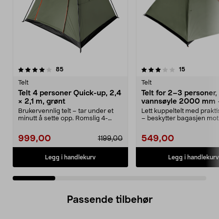
3.0 av 5 stjerner
anmeldelser
4.0 av 5 stjerner
anmeldelse
85
15
Telt
Telt
Telt 4 personer Quick-up, 2,4
Telt for 2–3 personer,
× 2,1 m, grønt
vannsøyle 2000 mm 
camping, fottur
Brukervennlig telt – tar under et
Lett kuppeltelt med praktis
minutt å sette opp. Romslig 4-
– beskytter bagasjen mot
mannstelt med 16...
Telt for 2–3...
999,00
549,00
1199,00
Legg i handlekurv
Legg i handlekurv
Passende tilbehør