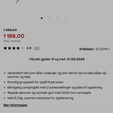
1 399,00
1 199,00
(inkl. moms)
3.8
(
83
)
Artikkelnr.:
31-5274-1
Tilbudet gjelder til og med
01.09.2026
Velventilert telt som tåler ruskevær og som derfor kan brukes både vår,
sommer og høst.
Romslig gruppetelt for opptil 6 personer.
Behagelig campingtelt med 2 soveavdelinger og plass til oppakning.
Teipede sømmer og vanntett gulv med 3000 mm vannsøyle.
Vekt 8,3 kg. Leveres med pose for oppbevaring.
Mer informasjon