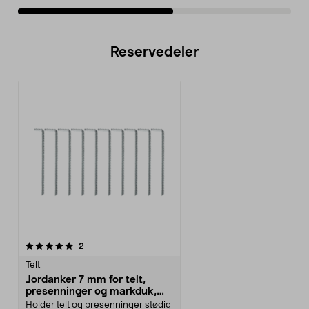
Reservedeler
anmeldelser
2
Telt
Jordanker 7 mm for telt,
presenninger og markduk,
10-pakning
Holder telt og presenninger stødig