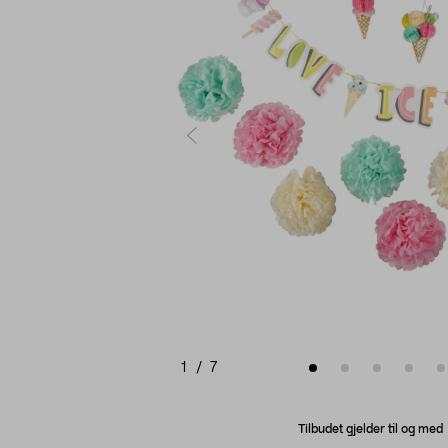
1
/
7
Tilbudet gjelder til og me