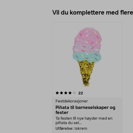
Vil du komplettere med fler
0av 5 stjerner
anmeldelser
22
Festdekorasjoner
Piñata til barneselskaper og
fester
Ta festen til nye høyder med en
piñata du sel...
Utførelse:
Iskrem