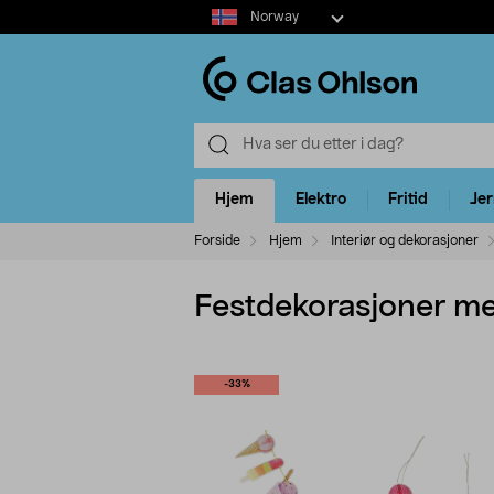
Select
Norway
market
Hjem
Elektro
Fritid
Je
Forside
Hjem
Interiør og dekorasjoner
Festdekorasjoner m
-33%