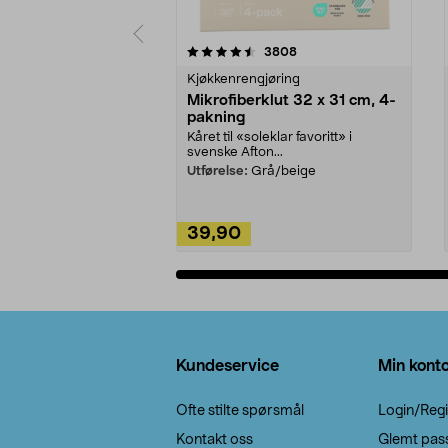
5av 5 stjerner
4.5av 5 stjerner
anmeldelser
3808
Kjøkkenrengjøring
Mikrofiberklut 32 x 31 cm, 4-
pakning
Kåret til «soleklar favoritt» i
svenske Afton...
Utførelse:
Grå/beige
39,90
Legg i handlekurv
Bunntekst
Kundeservice
Min kont
Ofte stilte spørsmål
Login/Regi
Kontakt oss
Glemt pas