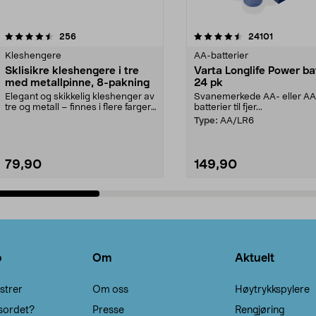
4.5av 5 stjerner
anmeldelser
4.5av 5 stjerner
anmeldels
256
24101
Kleshengere
AA-batterier
Sklisikre kleshengere i tre
Varta Longlife Power ba
med metallpinne, 8-pakning
24 pk
Elegant og skikkelig kleshenger av
Svanemerkede AA- eller A
tre og metall – finnes i flere farger.
batterier til fjer...
Kleshe...
Type:
AA/LR6
79,90
149,90
Legg i handlekurv
Legg i handlekurv
o
Om
Aktuelt
strer
Om oss
Høytrykkspylere
sordet?
Presse
Rengjøring