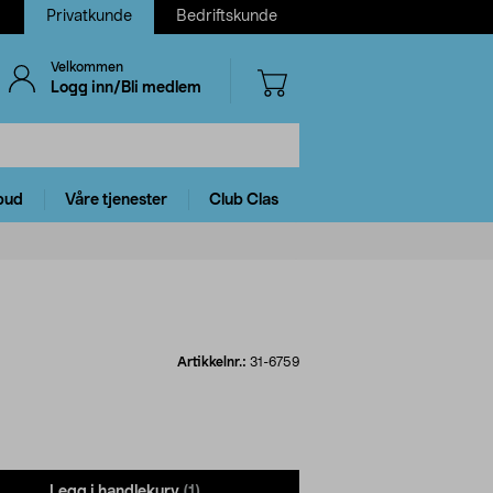
Privatkunde
Bedriftskunde
Velkommen
Logg inn/Bli medlem
bud
Våre tjenester
Club Clas
Artikkelnr.:
31-6759
Legg i handlekurv
(1)