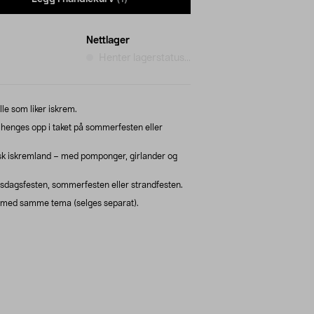
Nettlager
Henter lagerstatus...
le som liker iskrem.
henges opp i taket på sommerfesten eller
gisk iskremland – med pomponger, girlander og
sdagsfesten, sommerfesten eller strandfesten.
 med samme tema (selges separat).