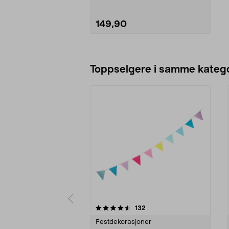
149,90
Legg i handlekurv
Toppselgere i samme katego
5 av 5 stjerner
4.5 av 5 stjerner
anmeldelser
132
Festdekorasjoner