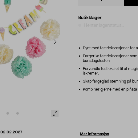
quantity
Butikklager
Henter lagerstatus...
Pynt med festdekorasjoner for al
Fargerike festdekorasjoner som 
bursdagsfesten.
Forvandle festlokalet til et ma
iskremer.
Skap fargeglad stemning på bur
Kombiner gjerne med en piñata
d
02.02.2027
Mer informasjon