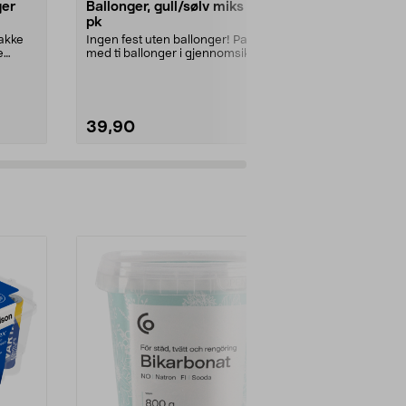
ger
Ballonger, gull/sølv miks 10-
Stor tallbal
pk
0-9, 1-pakn
Pakke
Ingen fest uten ballonger! Pakke
Pynt med tall 
e
med ti ballonger i gjennomsiktig,
eller jubil...
sølv, gull, s...
Utførelse:
1
39,90
29,90