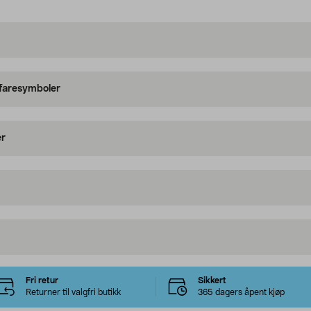
 faresymboler
er
Fri retur
Sikkert
Returner til valgfri butikk
365 dagers åpent kjøp