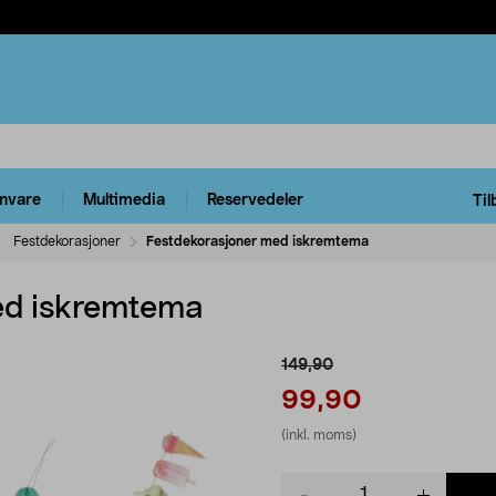
rnvare
Multimedia
Reservedeler
Til
Festdekorasjoner
Festdekorasjoner med iskremtema
ed iskremtema
149,90
99,90
(inkl. moms)
Product