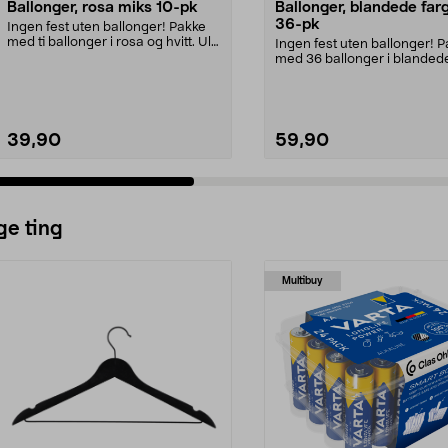
Ballonger, rosa miks 10-pk
Ballonger, blandede far
36-pk
Ingen fest uten ballonger! Pakke
med ti ballonger i rosa og hvitt. Ulik
Ingen fest uten ballonger! 
overflat...
med 36 ballonger i blanded
farger. Perfekt til...
39,90
59,90
ge ting
Multibuy