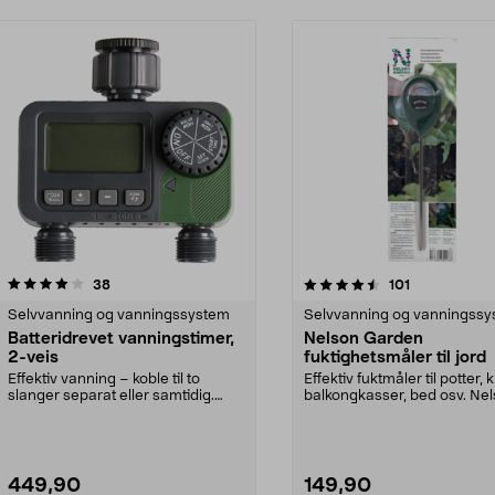
4.5 av 5 stjerner
anmeldelser
3.0 av 5 stjerner
anmeldelser
38
101
Selvvanning og vanningssystem
Selvvanning og vanningss
Batteridrevet vanningstimer,
Nelson Garden
2-veis
fuktighetsmåler til jord
Effektiv vanning – koble til to
Effektiv fuktmåler til potter, 
slanger separat eller samtidig.
balkongkasser, bed osv. Ne
Praktisk vanning...
Garden fu...
449,90
149,90