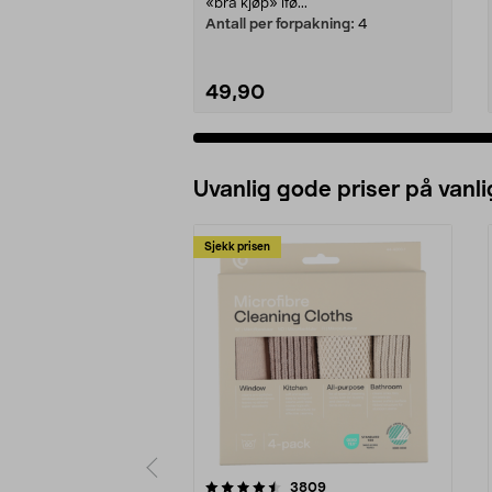
«bra kjøp» ifø...
Antall per forpakning:
4
49,90
Legg i handlekurv
Uvanlig gode priser på vanli
Sjekk prisen
5av 5 stjerner
4.5av 5 stjerner
anmeldelser
3809