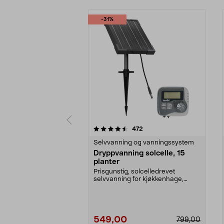
-31%
5 av 5 stjerner
4.0 av 5 stjerner
anmeldelser
472
Selvvanning og vanningssystem
Dryppvanning solcelle, 15
planter
Prisgunstig, solcelledrevet
selvvanning for kjøkkenhage,
pallekarmer og drivhus....
549,00
799,00