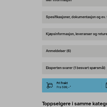
Mer informasjon
Spesifikasjoner, dokumentasjon og ev.
Kjøpsinformasjon, leveranser og retur
Anmeldelser
(6)
Eksperten svarer
(1 besvart spørsmål)
Fri frakt
Fra 599,–*
Toppselgere i samme katego