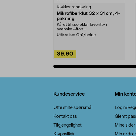
Kjøkkenrengjøring
Mikrofiberklut 32 x 31 cm, 4-
pakning
Kåret til «soleklar favoritt» i
svenske Afton...
Utførelse:
Grå/beige
39,90
Legg i handlekurv
Bunntekst
Kundeservice
Min kont
Ofte stilte spørsmål
Login/Regi
Kontakt oss
Glemt pas
Tilgjengelighet
Mine sider
Kjøpsvilkår
Min ordreh