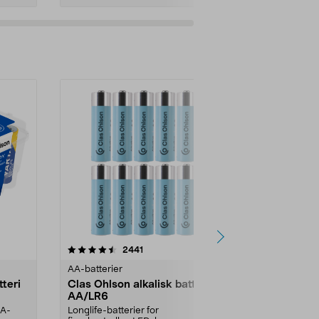
er
anmeldelser
2441
AA-batterier
tteri
Clas Ohlson alkalisk batteri
AA/LR6
AA-
Longlife-batterier for