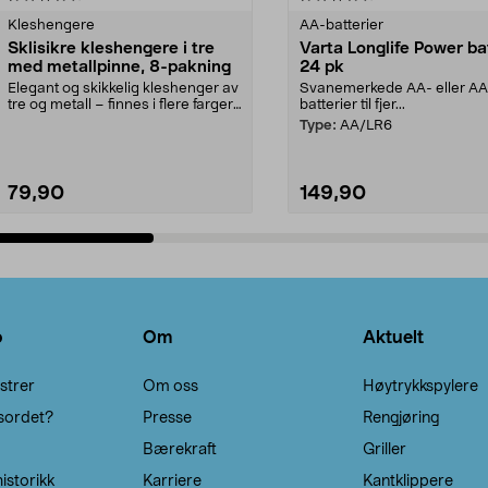
Kleshengere
AA-batterier
Sklisikre kleshengere i tre
Varta Longlife Power ba
med metallpinne, 8-pakning
24 pk
Elegant og skikkelig kleshenger av
Svanemerkede AA- eller A
tre og metall – finnes i flere farger.
batterier til fjer...
Kleshe...
Type:
AA/LR6
79,90
149,90
Legg i handlekurv
Legg i handlekurv
o
Om
Aktuelt
strer
Om oss
Høytrykkspylere
sordet?
Presse
Rengjøring
Bærekraft
Griller
istorikk
Karriere
Kantklippere