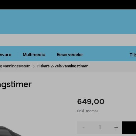
rnvare
Multimedia
Reservedeler
Til
og vanningssystem
Fiskars 2-veis vanningstimer
ngstimer
649,00
(inkl. moms)
Product
quantity