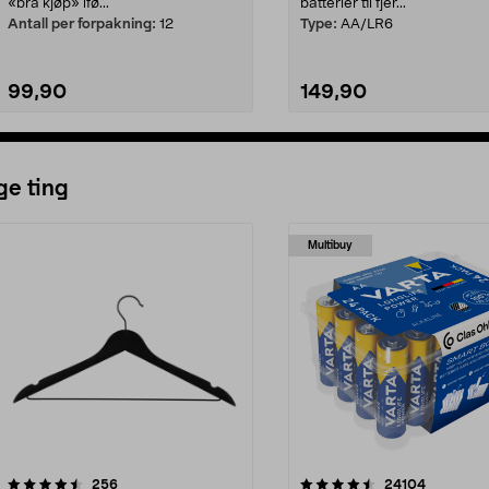
«bra kjøp» ifø...
batterier til fjer...
Antall per forpakning:
12
Type:
AA/LR6
99,90
149,90
Legg i handlekurv
Legg i handlekurv
ge ting
Multibuy
4.5av 5 stjerner
anmeldelser
4.5av 5 stjerner
anmeldels
256
24104