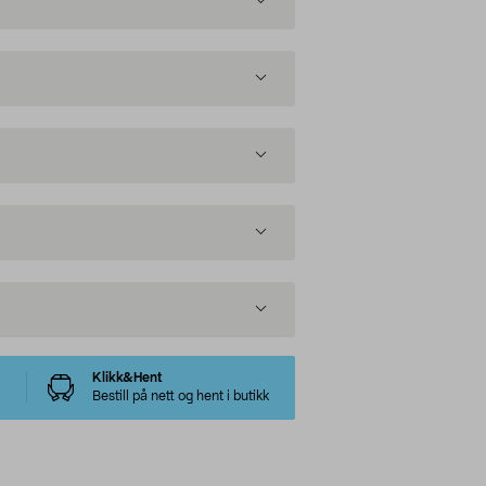
Klikk&Hent
Bestill på nett og hent i butikk