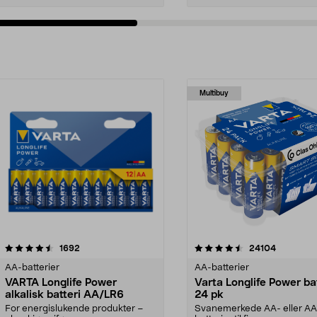
Multibuy
4.5av 5 stjerner
anmeldelser
4.5av 5 stjerner
anmeldels
1692
24104
AA-batterier
AA-batterier
VARTA Longlife Power
Varta Longlife Power ba
alkalisk batteri AA/LR6
24 pk
For energislukende produkter –
Svanemerkede AA- eller A