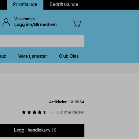
Privatkunde
Bedriftskunde
Velkommen
Logg inn/Bli medlem
bud
Våre tjenester
Club Clas
Artikkelnr.:
31-6854
6
anmeldelser
Legg i handlekurv
(1)