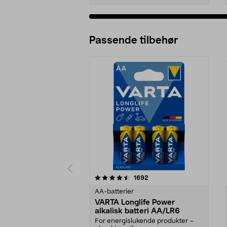
Passende tilbehør
5av 5 stjerner
4.5av 5 stjerner
anmeldelser
1692
AA-batterier
VARTA Longlife Power
alkalisk batteri AA/LR6
For energislukende produkter –