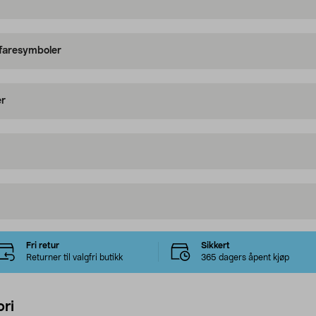
 faresymboler
er
Fri retur
Sikkert
Returner til valgfri butikk
365 dagers åpent kjøp
ri