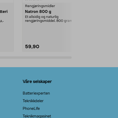
Rengjøringsmidler
Levende lys
tteri
Natron 800 g
Telys steari
prosent ste
Et allsidig og naturlig
rengjøringsmiddel. 800 gram
AA-
100 % stearin
natron – til rengjøring både...
råvarer. Produ
brenner med e
59,90
69,90
Legg i handlekurv
Legg 
Våre selskaper
Batteriexperten
Teknikkdeler
PhoneLife
Teknikmagasinet