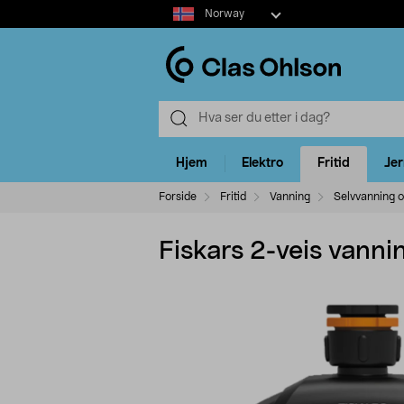
Select
Norway
market
Hjem
Elektro
Fritid
Je
Forside
Fritid
Vanning
Selvvanning 
Fiskars 2-veis vanni