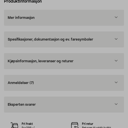
Produktinformasjon
Mer informasjon
Spesifikasjoner, dokumentasjon og ev. faresymboler
Kjøpsinformasjon, leveranser og returer
Anmeldelser
(7)
Eksperten svarer
Fri frakt
Fri retur
Fra 599,–*
Returner til valgfri butikk