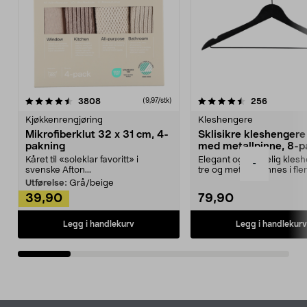
4.5av 5 stjerner
anmeldelser
4.5av 5 stjerner
anmeldels
3808
256
(9,97/stk)
Kjøkkenrengjøring
Kleshengere
Mikrofiberklut 32 x 31 cm, 4-
Sklisikre kleshengere 
pakning
med metallpinne, 8-p
Kåret til «soleklar favoritt» i
Elegant og skikkelig kles
-
svenske Afton...
tre og metall – finnes i fle
Kleshe...
Utførelse:
Grå/beige
39,90
79,90
Legg i handlekurv
Legg i handlekurv