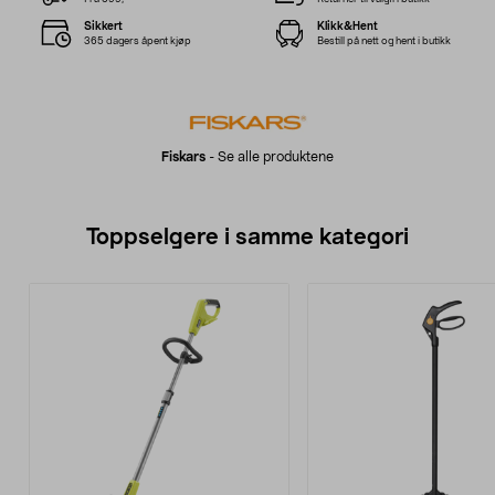
Sikkert
Klikk&Hent
365 dagers åpent kjøp
Bestill på nett og hent i butikk
Fiskars
-
Se alle produktene
Toppselgere i samme kategori