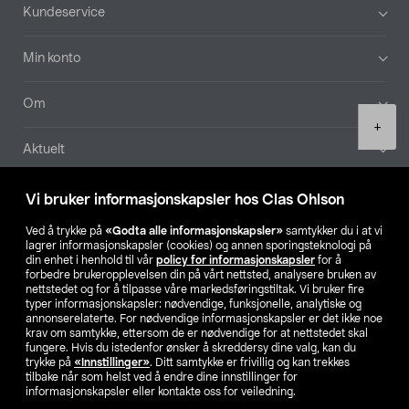
Bunntekst
Kundeservice
Min konto
Om
Product
+
quantity
Aktuelt
Våre selskaper
Vi bruker informasjonskapsler hos Clas Ohlson
Ved å trykke på
«Godta alle informasjonskapsler»
samtykker du i at vi
Finn din butikk
lagrer informasjonskapsler (cookies) og annen sporingsteknologi på
din enhet i henhold til vår
policy for informasjonskapsler
for å
forbedre brukeropplevelsen din på vårt nettsted, analysere bruken av
SE
NO
FI
nettstedet og for å tilpasse våre markedsføringstiltak. Vi bruker fire
typer informasjonskapsler: nødvendige, funksjonelle, analytiske og
annonserelaterte. For nødvendige informasjonskapsler er det ikke noe
krav om samtykke, ettersom de er nødvendige for at nettstedet skal
fungere. Hvis du istedenfor ønsker å skreddersy dine valg, kan du
trykke på
«Innstillinger»
. Ditt samtykke er frivillig og kan trekkes
tilbake når som helst ved å endre dine innstillinger for
informasjonskapsler eller kontakte oss for veiledning.
Privacy statement
Medlemsvilkår
Kjøpsvilkår
For bedrifter