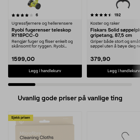
4.5 av 5 stjerner
anmeldelser
5.0 av 5 stjerner
anmeldels
6
192
Ugressfjernere og hellerensere
Koster og raker
Ryobi fugerenser teleskop
Fiskars Solid søppelpl
RY18PCC-0
gripetang, 87,5 cm
Rengjør fuger og fliser enkelt og
Griper både stort og småt
skånsomt for ryggen. Ryobi
søppel uten å bøye deg n
batteridrevet fuger...
Fiskars Solid oppl...
1599,00
379,90
Legg i handlekurv
Legg i handlekurv
Uvanlig gode priser på vanlige ting
Sjekk prisen