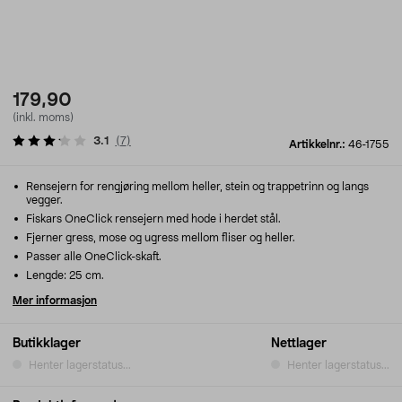
179,90
(inkl. moms)
3.1
(
7
)
Artikkelnr.:
46-1755
Rensejern for rengjøring mellom heller, stein og trappetrinn og langs
vegger.
Fiskars OneClick rensejern med hode i herdet stål.
Fjerner gress, mose og ugress mellom fliser og heller.
Passer alle OneClick-skaft.
Lengde: 25 cm.
Mer informasjon
Butikklager
Nettlager
Henter lagerstatus...
Henter lagerstatus...