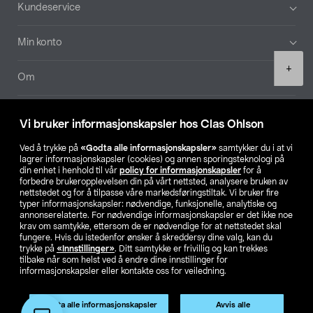
Bunntekst
Kundeservice
Min konto
Product
+
quantity
Om
Aktuelt
Vi bruker informasjonskapsler hos Clas Ohlson
Våre selskaper
Ved å trykke på
«Godta alle informasjonskapsler»
samtykker du i at vi
lagrer informasjonskapsler (cookies) og annen sporingsteknologi på
din enhet i henhold til vår
policy for informasjonskapsler
for å
Finn din butikk
forbedre brukeropplevelsen din på vårt nettsted, analysere bruken av
nettstedet og for å tilpasse våre markedsføringstiltak. Vi bruker fire
typer informasjonskapsler: nødvendige, funksjonelle, analytiske og
annonserelaterte. For nødvendige informasjonskapsler er det ikke noe
SE
NO
FI
krav om samtykke, ettersom de er nødvendige for at nettstedet skal
fungere. Hvis du istedenfor ønsker å skreddersy dine valg, kan du
trykke på
«Innstillinger»
. Ditt samtykke er frivillig og kan trekkes
tilbake når som helst ved å endre dine innstillinger for
informasjonskapsler eller kontakte oss for veiledning.
Godta alle informasjonskapsler
Avvis alle
Privacy statement
Medlemsvilkår
Kjøpsvilkår
For bedrifter
Legg i handlekurv
(1)