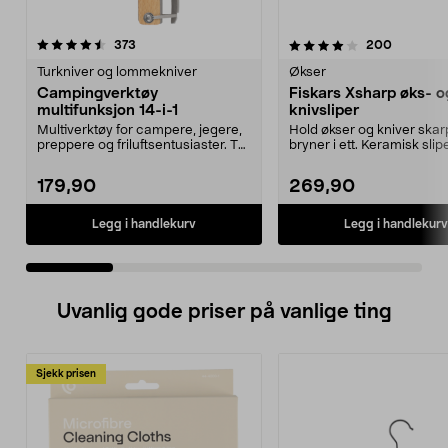
4.0 av 5 stjerner
anmeldelser
4.5 av 5 stjerner
anmeldel
373
200
Turkniver og lommekniver
Økser
Campingverktøy
Fiskars Xsharp øks- o
multifunksjon 14-i-1
knivsliper
Multiverktøy for campere, jegere,
Hold økser og kniver skar
preppere og friluftsentusiaster. Ta
bryner i ett. Keramisk slip
med deg al...
som ikke lager...
179,90
269,90
Legg i handlekurv
Legg i handlekurv
Uvanlig gode priser på vanlige ting
Sjekk prisen