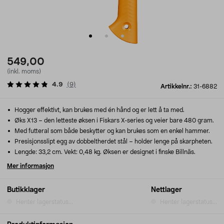
549,00
(inkl. moms)
4.9
(
9
)
Artikkelnr.:
31-6882
Hogger effektivt, kan brukes med én hånd og er lett å ta med.
Øks X13 – den letteste øksen i Fiskars X-series og veier bare 480 gram.
Med futteral som både beskytter og kan brukes som en enkel hammer.
Presisjonsslipt egg av dobbeltherdet stål – holder lenge på skarpheten.
Lengde: 33,2 cm. Vekt: 0,48 kg. Øksen er designet i finske Billnäs.
Mer informasjon
Butikklager
Nettlager
Henter lagerstatus...
Henter lagerstatus...