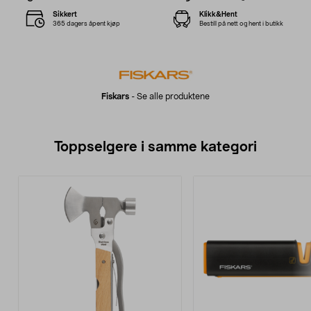
Sikkert
Klikk&Hent
365 dagers åpent kjøp
Bestill på nett og hent i butikk
Fiskars
-
Se alle produktene
Toppselgere i samme kategori