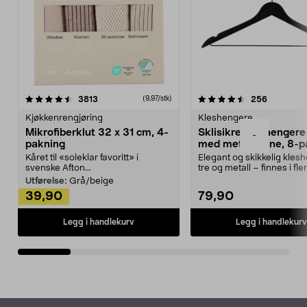
4.5av 5 stjerner
anmeldelser
4.5av 5 stjerner
anmeldels
3813
256
(9,97/stk)
Kjøkkenrengjøring
Kleshengere
Mikrofiberklut 32 x 31 cm, 4-
Sklisikre kleshengere 
-
pakning
med metallpinne, 8-p
Kåret til «soleklar favoritt» i
Elegant og skikkelig kles
svenske Afton...
tre og metall – finnes i fle
Kleshe...
Utførelse:
Grå/beige
39,90
79,90
Legg i handlekurv
Legg i handlekurv