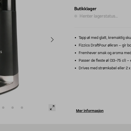
Butikklager
Henter lagerstatus...
Tapp øl med glatt, kremaktig s
Fizzics DraftPour ølkran – gir bok
Fremhever smak og aroma med k
Passer de fleste øl (33–75 cl) – 
Drives med strømkabel eller 2 x
Mer informasjon