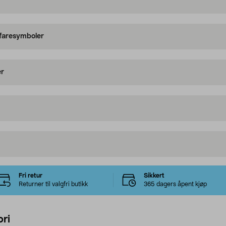
 faresymboler
er
Fri retur
Sikkert
Returner til valgfri butikk
365 dagers åpent kjøp
ri