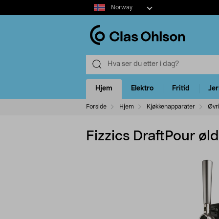
Select
Norway
market
Hjem
Elektro
Fritid
Je
Forside
Hjem
Kjøkkenapparater
Øvr
Fizzics DraftPour ø