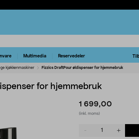
rnvare
Multimedia
Reservedeler
Til
ige kjøkkenmaskiner
Fizzics DraftPour øldispenser for hjemmebruk
ldispenser for hjemmebruk
1 699,00
(inkl. moms)
Product
quantity