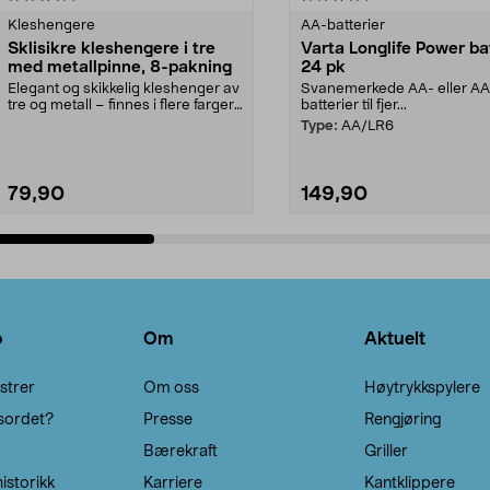
Kleshengere
AA-batterier
Sklisikre kleshengere i tre
Varta Longlife Power ba
med metallpinne, 8-pakning
24 pk
Elegant og skikkelig kleshenger av
Svanemerkede AA- eller A
tre og metall – finnes i flere farger.
batterier til fjer...
Kleshe...
Type:
AA/LR6
79,90
149,90
Legg i handlekurv
Legg i handlekurv
o
Om
Aktuelt
strer
Om oss
Høytrykkspylere
sordet?
Presse
Rengjøring
Bærekraft
Griller
istorikk
Karriere
Kantklippere