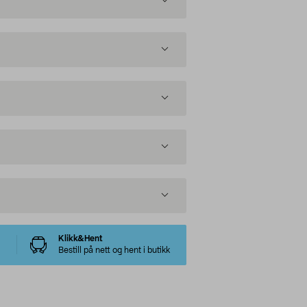
Klikk&Hent
Bestill på nett og hent i butikk