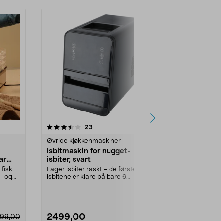
4.0 av 5 stjerner
anmeldelser
5.0
23
7
Øvrige kjøkkenmaskiner
Øvrige kjøkk
Isbitmaskin for nugget-
Minikjølesk
ar
isbiter, svart
12 V/230 V, 
 fisk
Lager isbiter raskt – de første små
Plass til 6 x 3
- og
isbitene er klare på bare 6
sleek cans. P
minutter. Isbitm...
minikjøleskap f
2499,00
499,90
99,00