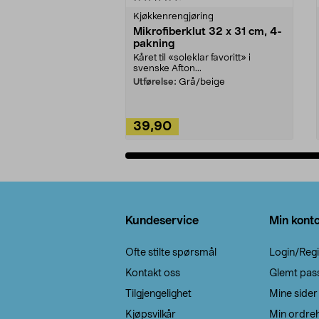
Kjøkkenrengjøring
Mikrofiberklut 32 x 31 cm, 4-
pakning
Kåret til «soleklar favoritt» i
svenske Afton...
Utførelse:
Grå/beige
39,90
Legg i handlekurv
Bunntekst
Kundeservice
Min kont
Ofte stilte spørsmål
Login/Regi
Kontakt oss
Glemt pas
Tilgjengelighet
Mine sider
Kjøpsvilkår
Min ordreh