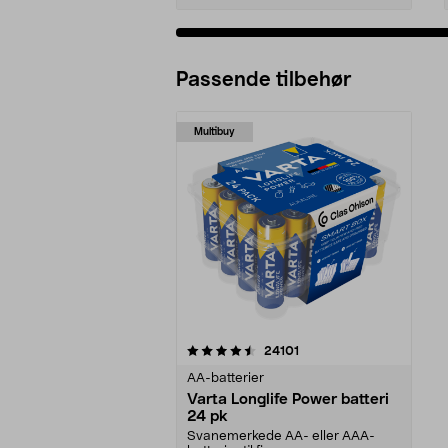
Passende tilbehør
Multibuy
5av 5 stjerner
anmeldelser
24101
AA-batterier
Varta Longlife Power batteri
24 pk
Svanemerkede AA- eller AAA-