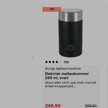
-17%
0 av 5 stjerner
4.5 av 5 stjerner
anmeldelser
130
Øvrige kjøkkenmaskiner
Elektrisk melkeskummer
240 ml, svart
Skum eller varm opp melk med ett
enkelt knappetrykk.
Melkeskummer – dobbeltvegge...
249,90
299,90