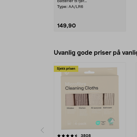
batterier til fjer...
Type:
AA/LR6
149,90
Legg i handlekurv
Uvanlig gode priser på vanli
Sjekk prisen
5av 5 stjerner
4.5av 5 stjerner
anmeldelser
3808