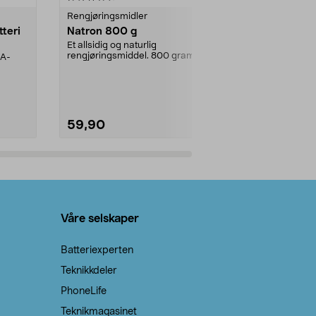
Rengjøringsmidler
Levende lys
tteri
Natron 800 g
Telys steari
prosent ste
Et allsidig og naturlig
rengjøringsmiddel. 800 gram
AA-
100 % stearin
natron – til rengjøring både...
råvarer. Produ
brenner med e
59,90
69,90
Legg i handlekurv
Legg 
Våre selskaper
Batteriexperten
Teknikkdeler
PhoneLife
Teknikmagasinet