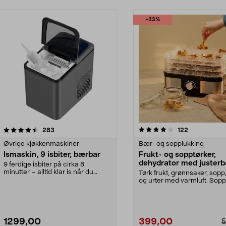
-33%
4.0 av 5 stjerner
anmeldelser
3.5 av 5 stjerner
anmeldelser
283
122
Øvrige kjøkkenmaskiner
Bær- og sopplukking
Ismaskin, 9 isbiter, bærbar
Frukt- og sopptørker,
dehydrator med justerb
9 ferdige isbiter på cirka 8
temperatur
minutter – alltid klar is når du
Tørk frukt, grønnsaker, sopp,
trenger det. Liten...
og urter med varmluft. Sopp
frukttørker –...
1299,00
399,00
5