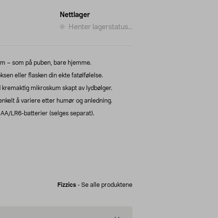
Nettlager
Henter lagerstatus...
kum – som på puben, bare hjemme.
sen eller flasken din ekte fatølfølelse.
remaktig mikroskum skapt av lydbølger.
enkelt å variere etter humør og anledning.
 AA/LR6-batterier (selges separat).
Fizzics
-
Se alle produktene