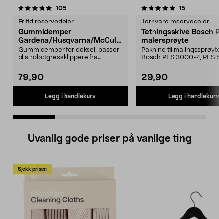
5.0 av 5 stjerner
anmeldelser
4.5 av 5 stjerner
anmeldelse
105
15
Fritid reservedeler
Jernvare reservedeler
Gummidemper
Tetningsskive Bosch 
Gardena/Husqvarna/McCullo
malersprøyte
ch/Flymo
Gummidemper for deksel, passer
Pakning til malingssprøyt
bl.a robotgressklippere fra
Bosch PFS 3000-2, PFS 
Gardena, Flymo og McC...
og PFS 7000.
79,90
29,90
Legg i handlekurv
Legg i handlekurv
Uvanlig gode priser på vanlige ting
Sjekk prisen