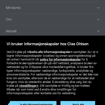
Min konto
Om
Aktuelt
Våre selskaper
Vi bruker informasjonskapsler hos Clas Ohlson
Ved å trykke på
«Godta alle informasjonskapsler»
samtykker du i at vi
Finn din butikk
lagrer informasjonskapsler (cookies) og annen sporingsteknologi på
din enhet i henhold til vår
policy for informasjonskapsler
for å
forbedre brukeropplevelsen din på vårt nettsted, analysere bruken av
SE
NO
FI
nettstedet og for å tilpasse våre markedsføringstiltak. Vi bruker fire
typer informasjonskapsler: nødvendige, funksjonelle, analytiske og
annonserelaterte. For nødvendige informasjonskapsler er det ikke noe
krav om samtykke, ettersom de er nødvendige for at nettstedet skal
fungere. Hvis du istedenfor ønsker å skreddersy dine valg, kan du
trykke på
«Innstillinger»
. Ditt samtykke er frivillig og kan trekkes
tilbake når som helst ved å endre dine innstillinger for
informasjonskapsler eller kontakte oss for veiledning.
Privacy statement
Medlemsvilkår
Kjøpsvilkår
For bedrifter
Endre til priser ekskl. moms
Produktet har utgått
Godta alle informasjonskapsler
Avvis alle