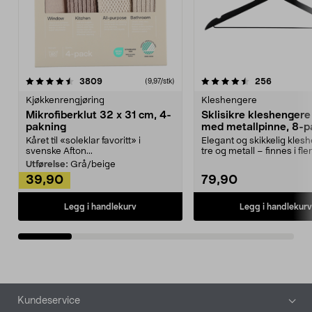
4.5av 5 stjerner
anmeldelser
4.5av 5 stjerner
anmeldels
3809
256
(9,97/stk)
Kjøkkenrengjøring
Kleshengere
Mikrofiberklut 32 x 31 cm, 4-
Sklisikre kleshengere 
pakning
med metallpinne, 8-p
Kåret til «soleklar favoritt» i
Elegant og skikkelig kles
svenske Afton...
tre og metall – finnes i fle
Kleshe...
Utførelse:
Grå/beige
39,90
79,90
Legg i handlekurv
Legg i handlekurv
Bunntekst
Kundeservice