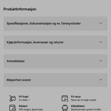
Produktinformasjon
Spesifikasjoner, dokumentasjon og ev. faresymboler
Kjøpsinformasjon, leveranser og returer
Anmeldelser
Eksperten svarer
Fri frakt
Fri retur
Fra 599,–*
Returner til valgfri butikk
Sikkert
Klikk&Hent
365 dagers åpent kjøp
Bestill på nett og hent i butikk