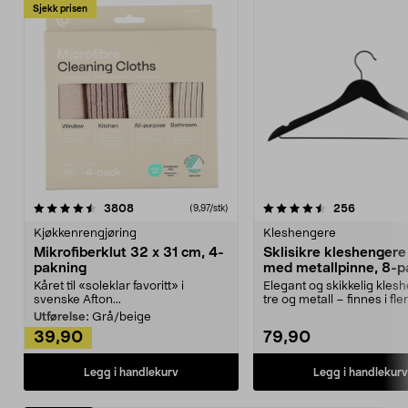
Sjekk prisen
4.5av 5 stjerner
anmeldelser
4.5av 5 stjerner
anmeldels
3808
256
(9,97/stk)
Kjøkkenrengjøring
Kleshengere
Mikrofiberklut 32 x 31 cm, 4-
Sklisikre kleshengere 
pakning
med metallpinne, 8-p
Kåret til «soleklar favoritt» i
Elegant og skikkelig kles
svenske Afton...
tre og metall – finnes i fle
Kleshe...
Utførelse:
Grå/beige
39,90
79,90
Legg i handlekurv
Legg i handlekurv