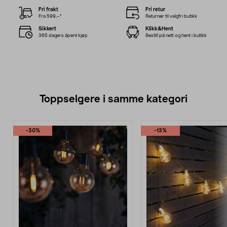
Fri frakt
Fri retur
Fra 599,–*
Returner til valgfri butikk
Sikkert
Klikk&Hent
365 dagers åpent kjøp
Bestill på nett og hent i butikk
Toppselgere i samme kategori
-30%
-13%