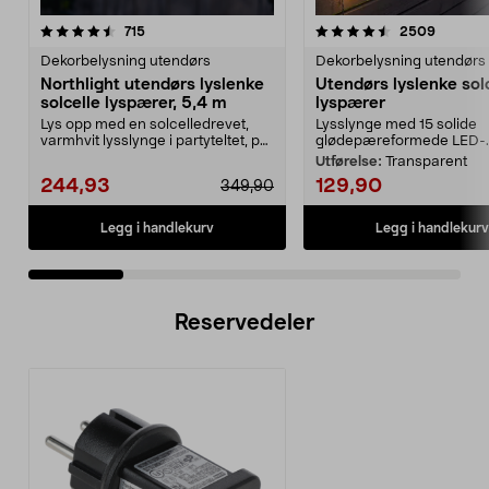
4.5 av 5 stjerner
anmeldelser
4.5 av 5 stjerner
anmelde
715
2509
Dekorbelysning utendørs
Dekorbelysning utendørs
Northlight utendørs lyslenke
Utendørs lyslenke sol
solcelle lyspærer, 5,4 m
lyspærer
Lys opp med en solcelledrevet,
Lysslynge med 15 solide
varmhvit lysslynge i partyteltet, på
glødepæreformede LED-..
balkongen el...
Utførelse:
Transparent
244,93
129,90
349,90
Legg i handlekurv
Legg i handlekurv
Reservedeler