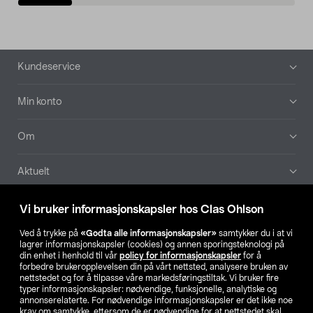
Bunntekst
Kundeservice
Min konto
Om
Aktuelt
Våre selskaper
Vi bruker informasjonskapsler hos Clas Ohlson
Ved å trykke på
«Godta alle informasjonskapsler»
samtykker du i at vi
Finn din butikk
lagrer informasjonskapsler (cookies) og annen sporingsteknologi på
din enhet i henhold til vår
policy for informasjonskapsler
for å
forbedre brukeropplevelsen din på vårt nettsted, analysere bruken av
SE
NO
FI
nettstedet og for å tilpasse våre markedsføringstiltak. Vi bruker fire
typer informasjonskapsler: nødvendige, funksjonelle, analytiske og
annonserelaterte. For nødvendige informasjonskapsler er det ikke noe
krav om samtykke, ettersom de er nødvendige for at nettstedet skal