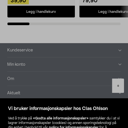
39,90
79,90
Legg i handlekurv
Legg i handlekurv
Bunntekst
Kundeservice
Min konto
Om
Product
+
quantity
Aktuelt
Våre selskaper
Vi bruker informasjonskapsler hos Clas Ohlson
Ved å trykke på
«Godta alle informasjonskapsler»
samtykker du i at vi
Finn din butikk
lagrer informasjonskapsler (cookies) og annen sporingsteknologi på
din enhet i henhold til vår
policy for informasjonskapsler
for å