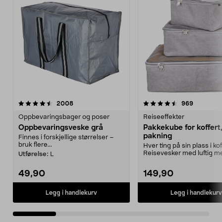
4.5 av 5 stjerner
anmeldelser
4.5 av 5 stjerner
anmeldels
2008
969
Oppbevaringsbager og poser
Reiseeffekter
Oppbevaringsveske grå
Pakkekube for koffert
pakning
Finnes i forskjellige størrelser –
bruk flere...
Hver ting på sin plass i ko
Reisevesker med luftig m
Utførelse:
L
og glidelås....
49,90
149,90
Legg i handlekurv
Legg i handlekurv