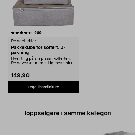
anmeldelser
969
Reiseeffekter
Pakkekube for koffert, 3-
pakning
Hver ting på sin plass i kofferten.
Reisevesker med luftig meshlokk
og glidelås....
149,90
Legg i handlekurv
Toppselgere i samme kategori