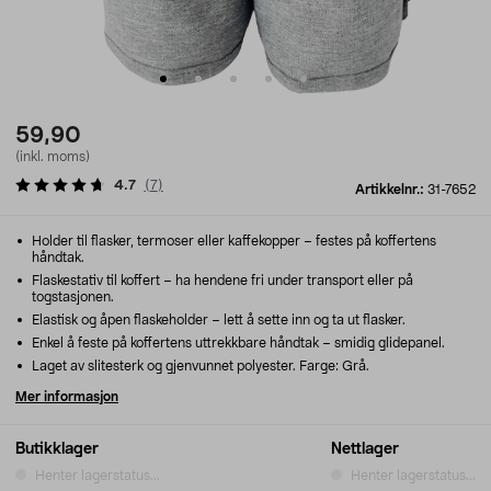
59,90
(inkl. moms)
4.7
(
7
)
Artikkelnr.:
31-7652
Holder til flasker, termoser eller kaffekopper – festes på koffertens
håndtak.
Flaskestativ til koffert – ha hendene fri under transport eller på
togstasjonen.
Elastisk og åpen flaskeholder – lett å sette inn og ta ut flasker.
Enkel å feste på koffertens uttrekkbare håndtak – smidig glidepanel.
Laget av slitesterk og gjenvunnet polyester. Farge: Grå.
Mer informasjon
Butikklager
Nettlager
Henter lagerstatus...
Henter lagerstatus...