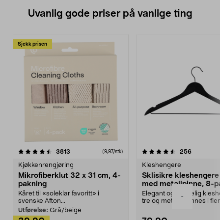
Uvanlig gode priser på vanlige ting
Sjekk prisen
4.5av 5 stjerner
anmeldelser
4.5av 5 stjerner
anmeldels
3813
256
(9,97/stk)
Kjøkkenrengjøring
Kleshengere
Mikrofiberklut 32 x 31 cm, 4-
Sklisikre kleshengere 
pakning
med metallpinne, 8-p
Kåret til «soleklar favoritt» i
Elegant og skikkelig kles
-
svenske Afton...
tre og metall – finnes i fle
Kleshe...
Utførelse:
Grå/beige