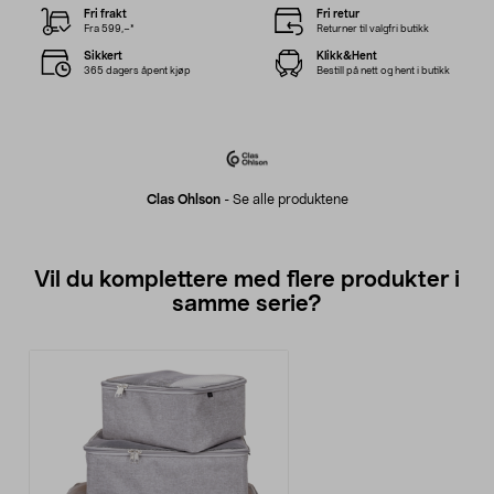
Fri frakt
Fri retur
Fra 599,–*
Returner til valgfri butikk
Sikkert
Klikk&Hent
365 dagers åpent kjøp
Bestill på nett og hent i butikk
Clas Ohlson
-
Se alle produktene
Vil du komplettere med flere produkter i
samme serie?