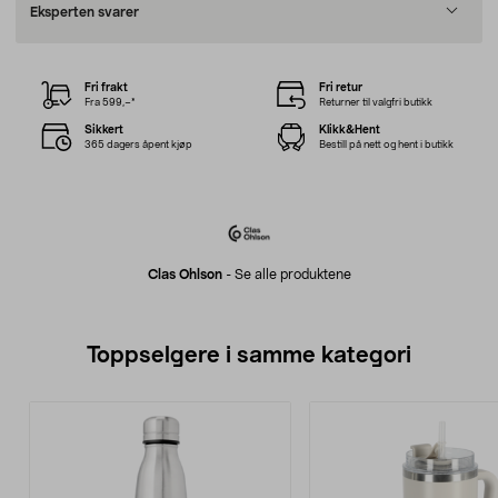
Eksperten svarer
Fri frakt
Fri retur
Fra 599,–*
Returner til valgfri butikk
Sikkert
Klikk&Hent
365 dagers åpent kjøp
Bestill på nett og hent i butikk
Clas Ohlson
-
Se alle produktene
Toppselgere i samme kategori