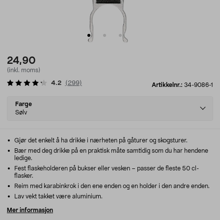
24,90
(inkl. moms)
4.2
(
299
)
Artikkelnr.:
34-9086-1
Select
Farge
variant
Sølv
Gjør det enkelt å ha drikke i nærheten på gåturer og skogsturer.
Bær med deg drikke på en praktisk måte samtidig som du har hendene
ledige.
Fest flaskeholderen på bukser eller vesken – passer de fleste 50 cl-
flasker.
Reim med karabinkrok i den ene enden og en holder i den andre enden.
Lav vekt takket være aluminium.
Mer informasjon