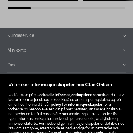
Bunntekst
Kundeservice
Min konto
Om
Aktuelt
Vi bruker informasjonskapsler hos Clas Ohlson
Våre selskaper
Ved å trykke på
«Godta alle informasjonskapsler»
samtykker du i at vi
lagrer informasjonskapsler (cookies) og annen sporingsteknologi på
din enhet i henhold til vår
policy for informasjonskapsler
for å
Finn din butikk
forbedre brukeropplevelsen din på vårt nettsted, analysere bruken av
nettstedet og for å tilpasse våre markedsføringstiltak. Vi bruker fire
typer informasjonskapsler: nødvendige, funksjonelle, analytiske og
annonserelaterte. For nødvendige informasjonskapsler er det ikke noe
SE
NO
FI
krav om samtykke, ettersom de er nødvendige for at nettstedet skal