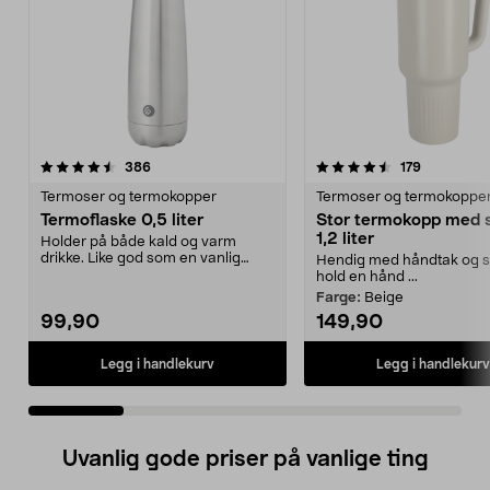
4.5 av 5 stjerner
anmeldelser
5.0 av 5 stjerner
anmeldels
386
179
Termoser og termokopper
Termoser og termokoppe
Termoflaske 0,5 liter
Stor termokopp med s
1,2 liter
Holder på både kald og varm
drikke. Like god som en vanlig
Hendig med håndtak og s
termos, men mer prakt...
hold en hånd ...
Farge:
Beige
99,90
149,90
Legg i handlekurv
Legg i handlekurv
Uvanlig gode priser på vanlige ting