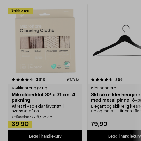
Sjekk prisen
4.5av 5 stjerner
anmeldelser
4.5av 5 stjerner
anmeldels
3813
256
(9,97/stk)
Kjøkkenrengjøring
Kleshengere
Mikrofiberklut 32 x 31 cm, 4-
Sklisikre kleshengere 
pakning
med metallpinne, 8-p
Kåret til «soleklar favoritt» i
Elegant og skikkelig kles
svenske Afton...
tre og metall – finnes i fle
Kleshe...
Utførelse:
Grå/beige
39,90
79,90
Legg i handlekurv
Legg i handlekurv