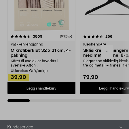
4.5av 5 stjerner
anmeldelser
4.5av 5 stjerner
anmeldels
3809
256
(9,97/stk)
Kjøkkenrengjøring
Kleshengere
Mikrofiberklut 32 x 31 cm, 4-
Sklisikre kleshengere 
-
pakning
med metallpinne, 8-p
Kåret til «soleklar favoritt» i
Elegant og skikkelig kles
svenske Afton...
tre og metall – finnes i fle
Kleshe...
Utførelse:
Grå/beige
39,90
79,90
Legg i handlekurv
Legg i handlekurv
Bunntekst
Kundeservice