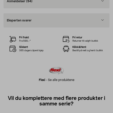
Anmeldelser
(94)
Eksperten svarer
Fri frakt
Fri retur
Fra 599,–*
Returner til valgfri butikk
Sikkert
Klikk&Hent
365 dagers åpent kjøp
Bestill på nett og hent i butikk
Flexi
-
Se alle produktene
Vil du komplettere med flere produkter i
samme serie?