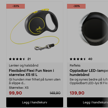
-33%
-30%
4.5av 5 stjerner
anmeldelser
4.5av 5 stjerner
anmeldelse
21
40
Lenker og halsbånd
Refleks
Flexibånd Flexi Fun Neon i
Oppladbar LED-lampe t
størrelse XS til L
hundebånd
Gi hunden mer frihet på turen uten
Se og synes bedre på luft
å slippe d...
Oppladbart LED-lys til Fl
og andre typer...
Størrelse:
XS
99,90
139,90
149,90
Legg i handlekurv
Legg i handlekurv