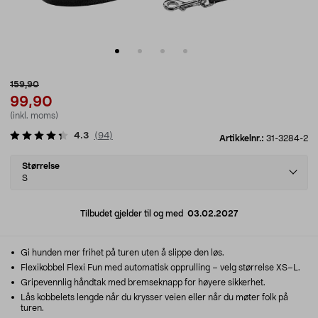
159,90
99,90
(inkl. moms)
4.3
(
94
)
Artikkelnr.:
31-3284-2
Select
Størrelse
variant
S
Tilbudet gjelder til og med
03.02.2027
Gi hunden mer frihet på turen uten å slippe den løs.
Flexikobbel Flexi Fun med automatisk opprulling – velg størrelse XS–L.
Gripevennlig håndtak med bremseknapp for høyere sikkerhet.
Lås kobbelets lengde når du krysser veien eller når du møter folk på
turen.