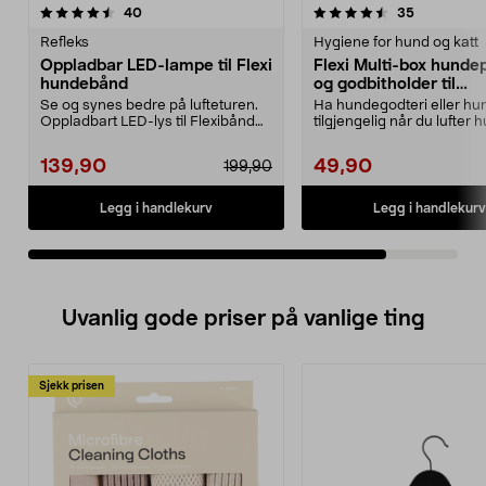
4.5av 5 stjerner
anmeldelser
anmeldelse
40
35
Refleks
Hygiene for hund og katt
Oppladbar LED-lampe til Flexi
Flexi Multi-box hunde
hundebånd
og godbitholder til
hundebånd
Se og synes bedre på lufteturen.
Ha hundegodteri eller h
Oppladbart LED-lys til Flexibånd
tilgjengelig når du lufter 
og andre typer...
Flexi pose- ...
139,90
49,90
199,90
Legg i handlekurv
Legg i handlekurv
Uvanlig gode priser på vanlige ting
Sjekk prisen