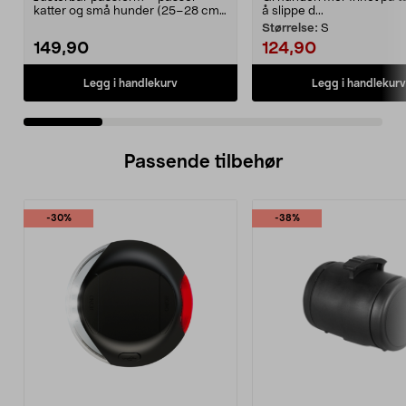
katter og små hunder (25–28 cm).
å slippe d...
Spor katten din enk...
Størrelse:
S
149,90
124,90
Legg i handlekurv
Legg i handlekurv
Passende tilbehør
-30%
-38%