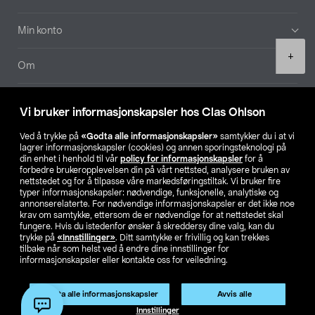
Min konto
Product
+
quantity
Om
Aktuelt
Vi bruker informasjonskapsler hos Clas Ohlson
Våre selskaper
Ved å trykke på
«Godta alle informasjonskapsler»
samtykker du i at vi
lagrer informasjonskapsler (cookies) og annen sporingsteknologi på
din enhet i henhold til vår
policy for informasjonskapsler
for å
Finn din butikk
forbedre brukeropplevelsen din på vårt nettsted, analysere bruken av
nettstedet og for å tilpasse våre markedsføringstiltak. Vi bruker fire
typer informasjonskapsler: nødvendige, funksjonelle, analytiske og
annonserelaterte. For nødvendige informasjonskapsler er det ikke noe
SE
NO
FI
krav om samtykke, ettersom de er nødvendige for at nettstedet skal
fungere. Hvis du istedenfor ønsker å skreddersy dine valg, kan du
trykke på
«Innstillinger»
. Ditt samtykke er frivillig og kan trekkes
tilbake når som helst ved å endre dine innstillinger for
informasjonskapsler eller kontakte oss for veiledning.
Godta alle informasjonskapsler
Avvis alle
Privacy statement
Medlemsvilkår
Kjøpsvilkår
For bedrifter
Legg i handlekurv
(1)
Innstillinger
Endre til priser ekskl. moms