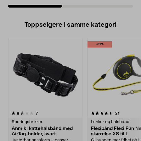
Toppselgere i samme kategori
-31%
4.5 av 5 stjerner
anmeldelser
3.5 av 5 stjerner
anmeldelse
7
21
Sporingsbrikker
Lenker og halsbånd
Anmiki kattehalsbånd med
Flexibånd Flexi Fun Ne
AirTag-holder, svart
størrelse XS til L
Justerbar passform – passer
Gi hunden mer frihet på t