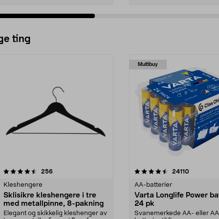
ge ting
Multibuy
4.5av 5 stjerner
anmeldelser
4.5av 5 stjerner
anmeldels
256
24110
Kleshengere
AA-batterier
Sklisikre kleshengere i tre
Varta Longlife Power ba
med metallpinne, 8-pakning
24 pk
Elegant og skikkelig kleshenger av
Svanemerkede AA- eller A