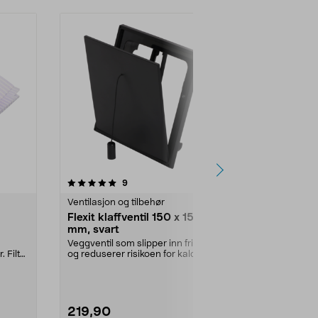
4.5 av 5 stjerner
anmeldelser
4.5
9
8
Ventilasjon og tilbehør
Ventilasjon og
Flexit klaffventil 150 x 150
Fresh rust
mm, svart
60–165 mm
Veggventil som slipper inn frisk luft
Justerbar klem
. Filter
og reduserer risikoen for kald
ventilasjonss
trekk. Flex...
slangeklemme
219,90
109,90