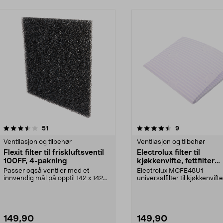
4.5 av 5 stjerner
anmeldelser
5.0 av 5 stjerner
anmeldelser
51
9
Ventilasjon og tilbehør
Ventilasjon og tilbehør
Flexit filter til friskluftsventil
Electrolux filter til
100FF, 4-pakning
kjøkkenvifte, fettfilter
universal, 2-pakning
Passer også ventiler med et
Electrolux MCFE48U1
innvendig mål på opptil 142 x 142
universalfilter til kjøkkenvifter
mm. Flexit filter ...
som fjerner matos ...
149,90
149,90