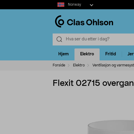
Select
Norway
market
Hjem
Elektro
Fritid
Je
Forside
Elektro
Ventilasjon og varmesys
Flexit 02715 overga