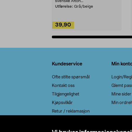
svenske Afton...
Utførelse:
Grå/beige
39,90
Legg i handlekurv
Bunntekst
Kundeservice
Min kont
Ofte stilte spørsmål
Login/Regi
Kontakt oss
Glemt pas
Tilgjengelighet
Mine sider
Kjøpsvilkår
Min ordreh
Retur / reklamasjon
EE-avfall
Cookie policy