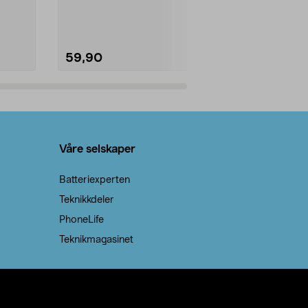
natron – til rengjøring både...
råvarer. Produ
brenner med e
59,90
69,90
Legg i handlekurv
Legg 
Våre selskaper
Batteriexperten
Teknikkdeler
PhoneLife
Teknikmagasinet