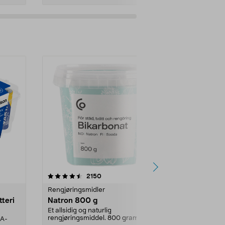
er
4.0av 5 stjerner
anmeldelser
4.5
2150
4
Rengjøringsmidler
Levende lys
tteri
Natron 800 g
Telys steari
prosent ste
Et allsidig og naturlig
rengjøringsmiddel. 800 gram
AA-
100 % stearin