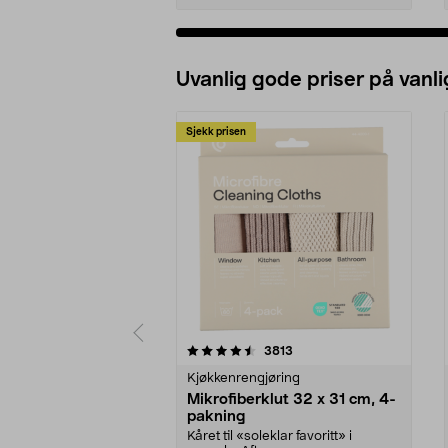
Uvanlig gode priser på vanli
Sjekk prisen
5av 5 stjerner
4.5av 5 stjerner
anmeldelser
3813
Kjøkkenrengjøring
Mikrofiberklut 32 x 31 cm, 4-
pakning
Kåret til «soleklar favoritt» i