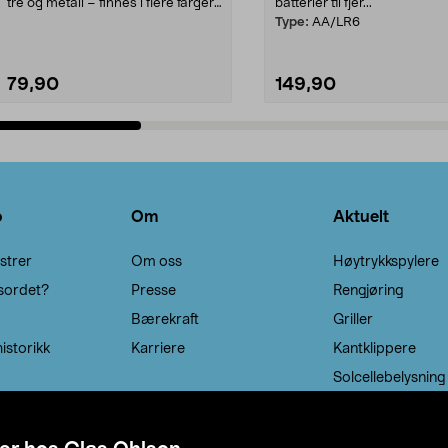
tre og metall – finnes i flere farger.
batterier til fjer...
Kleshe...
Type:
AA/LR6
79,90
149,90
Legg i handlekurv
Legg i handlekurv
o
Om
Aktuelt
strer
Om oss
Høytrykkspylere
sordet?
Presse
Rengjøring
Bærekraft
Griller
istorikk
Karriere
Kantklippere
Solcellebelysning