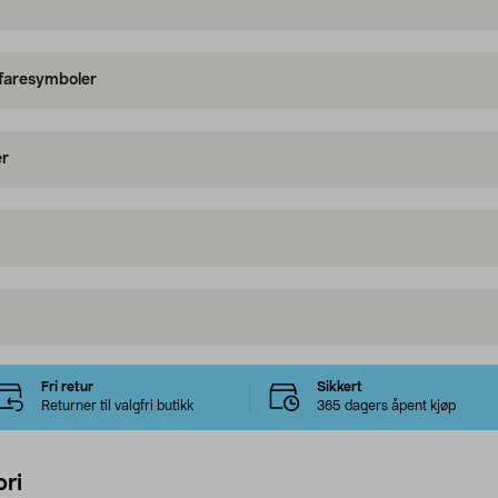
 faresymboler
er
Fri retur
Sikkert
Returner til valgfri butikk
365 dagers åpent kjøp
ri