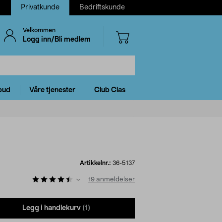
Privatkunde
Bedriftskunde
Velkommen
Logg inn/Bli medlem
bud
Våre tjenester
Club Clas
Artikkelnr.:
36-5137
19
anmeldelser
Legg i handlekurv
(1)