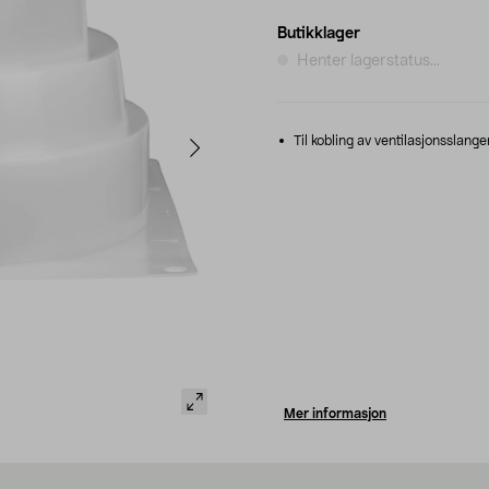
Butikklager
Henter lagerstatus...
Til kobling av ventilasjonsslanger 
Mer informasjon