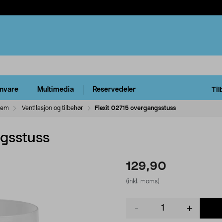
rnvare
Multimedia
Reservedeler
Til
tem
Ventilasjon og tilbehør
Flexit 02715 overgangsstuss
ngsstuss
129,90
(inkl. moms)
Product
quantity