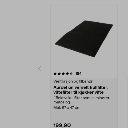
5 av 5 stjerner
3.5 av 5 stjerner
anmeldelser
154
Ventilasjon og tilbehør
Aurdel universelt kullfilter,
viftefilter til kjøkkenvifte
Effektivt kullfilter som eliminerer
matos og ...
Mål:
57 x 47 cm
199,90