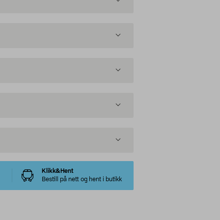
Klikk&Hent
Bestill på nett og hent i butikk