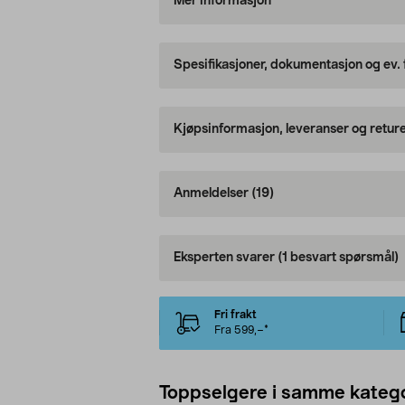
Mer informasjon
Spesifikasjoner, dokumentasjon og ev.
Kjøpsinformasjon, leveranser og retur
Anmeldelser
(19)
Eksperten svarer
(1 besvart spørsmål)
Fri frakt
Fra 599,–*
Toppselgere i samme katego