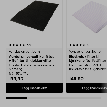
4.5 av 5 stjerner
anmeldelser
3.5 av 5 stjerner
anmeldelser
153
9
Ventilasjon og tilbehør
Ventilasjon og tilbehør
Aurdel universelt kullfilter,
Electrolux filter til
viftefilter til kjøkkenvifte
kjøkkenvifte, fettfilter
universal, 2-pakning
Effektivt kullfilter som eliminerer
Electrolux MCFE48U1
matos og ...
universalfilter til kjøkkenvif
som fjerner matos ...
Mål:
57 x 47 cm
199,90
149,90
Legg i handlekurv
Legg i handlekurv