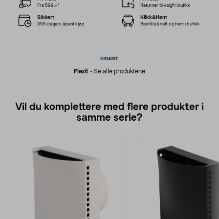
Fra 599,–*
Returner til valgfri butikk
Sikkert
Klikk&Hent
365 dagers åpent kjøp
Bestill på nett og hent i butikk
Flexit
-
Se alle produktene
Vil du komplettere med flere produkter i
samme serie?