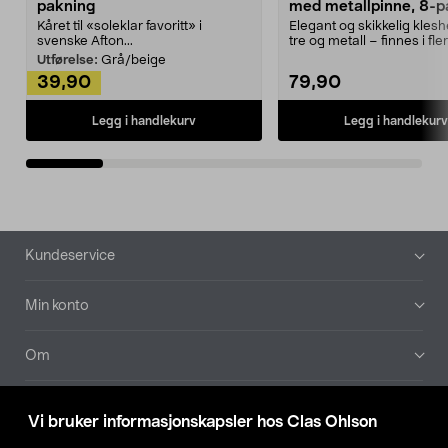
pakning
med metallpinne, 8-p
Kåret til «soleklar favoritt» i
Elegant og skikkelig kles
svenske Afton...
tre og metall – finnes i fle
Kleshe...
Utførelse:
Grå/beige
39,90
79,90
Legg i handlekurv
Legg i handlekurv
Bunntekst
Kundeservice
Min konto
Om
Aktuelt
Vi bruker informasjonskapsler hos Clas Ohlson