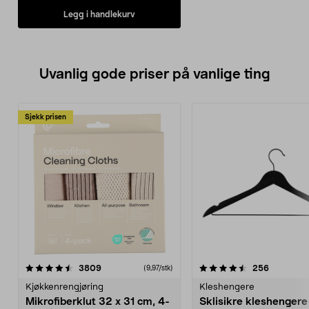
Legg i handlekurv
Uvanlig gode priser på vanlige ting
Sjekk prisen
4.5av 5 stjerner
anmeldelser
4.5av 5 stjerner
anmeldels
3809
256
(9,97/stk)
Kjøkkenrengjøring
Kleshengere
Mikrofiberklut 32 x 31 cm, 4-
Sklisikre kleshengere 