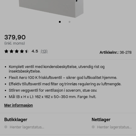
379,90
(inkl. moms)
4.5
(
13
)
Artikkelnr.:
36-278
Komplett ventil med kondensbeskyttelse, utvendig rist og
insektsbeskyttelse.
Flexit Aero 100 K friskluftsventil – sikrer god luftkvalitet hjemme.
Effektiv tilluftsventil med filter og trinnløs regulering av luftmengde.
Stilren veggventil for ventilasjon i soverom, stue osv.
Mål (B x H x L): 162 x 162 x 50–350 mm. Farge: hvit.
Mer informasjon
Butikklager
Nettlager
Henter lagerstatus...
Henter lagerstatus...