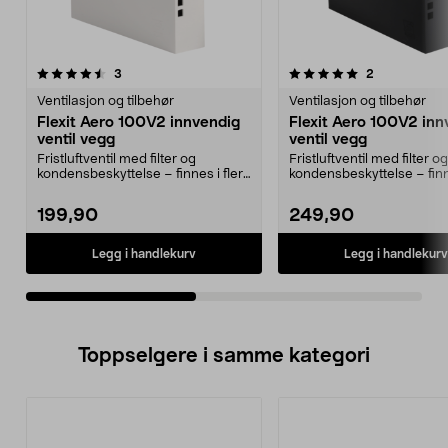
5.0av 5 stjerner
anmeldelser
5.0av 5 stjerner
anmeldelser
3
2
Ventilasjon og tilbehør
Ventilasjon og tilbehør
Flexit Aero 100V2 innvendig
Flexit Aero 100V2 inn
ventil vegg
ventil vegg
Fristluftventil med filter og
Fristluftventil med filter og
kondensbeskyttelse – finnes i flere
kondensbeskyttelse – finne
farger. Flexit...
farger. Flexit...
199,90
249,90
Legg i handlekurv
Legg i handlekurv
Toppselgere i samme kategori