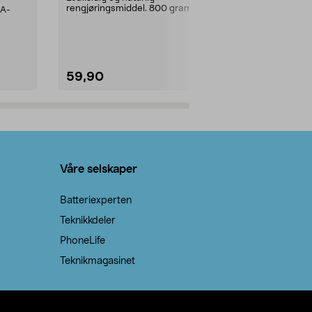
rengjøringsmiddel. 800 gram
AA-
100 % stearin
natron – til rengjøring både...
råvarer. Produ
brenner med e
59,90
69,90
Legg i handlekurv
Legg 
Våre selskaper
Batteriexperten
Teknikkdeler
PhoneLife
Teknikmagasinet