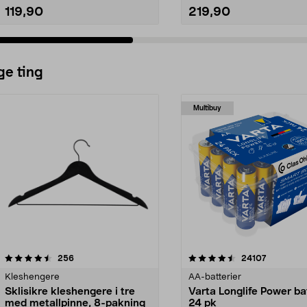
119,90
219,90
ge ting
Multibuy
4.5av 5 stjerner
anmeldelser
4.5av 5 stjerner
anmeldels
256
24107
Kleshengere
AA-batterier
Sklisikre kleshengere i tre
Varta Longlife Power ba
med metallpinne, 8-pakning
24 pk