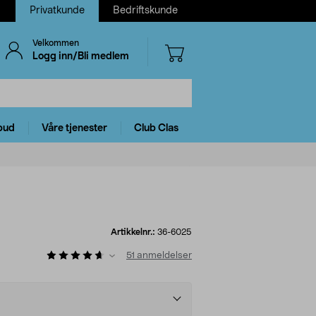
Privatkunde
Bedriftskunde
Velkommen
Logg inn/Bli medlem
bud
Våre tjenester
Club Clas
Artikkelnr.:
36-6025
51
anmeldelser