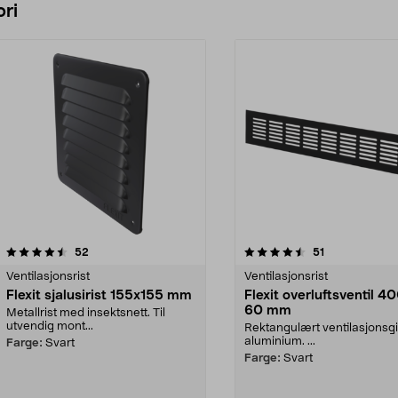
ri
4.5 av 5 stjerner
anmeldelser
5.0 av 5 stjerner
anmeldelser
52
51
Ventilasjonsrist
Ventilasjonsrist
Flexit sjalusirist 155x155 mm
Flexit overluftsventil 4
60 mm
Metallrist med insektsnett. Til
utvendig mont...
Rektangulært ventilasjonsgit
aluminium. ...
Farge:
Svart
Farge:
Svart