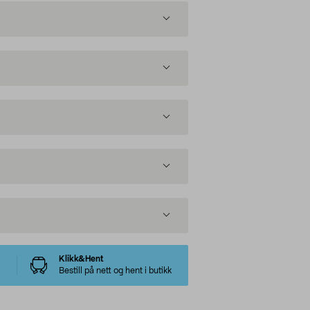
Klikk&Hent
Bestill på nett og hent i butikk