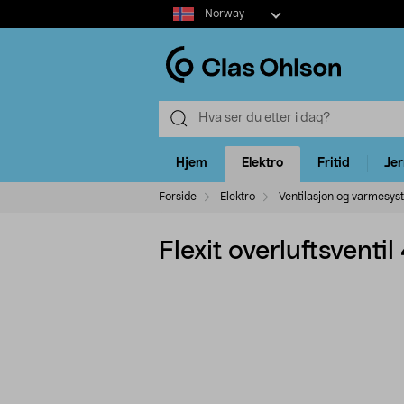
Select
Norway
market
Hjem
Elektro
Fritid
Je
Forside
Elektro
Ventilasjon og varmesys
Flexit overluftsvent