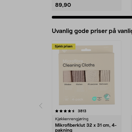
89,90
Uvanlig gode priser på vanli
Sjekk prisen
5av 5 stjerner
4.5av 5 stjerner
anmeldelser
3813
Kjøkkenrengjøring
Mikrofiberklut 32 x 31 cm, 4-
pakning