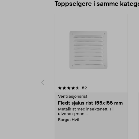
Toppselgere i samme katego
5 av 5 stjerner
4.5 av 5 stjerner
anmeldelser
52
Ventilasjonsrist
Flexit sjalusirist 155x155 mm
Metallrist med insektsnett. Til
utvendig mont...
Farge:
Hvit