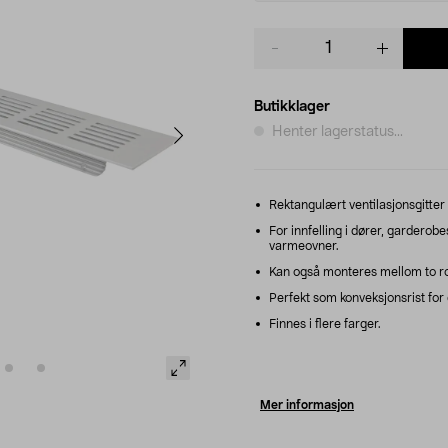
Product
quantity
Butikklager
Henter lagerstatus...
Rektangulært ventilasjonsgitter 
For innfelling i dører, garderobe
varmeovner.
Kan også monteres mellom to rom 
Perfekt som konveksjonsrist for
Finnes i flere farger.
Mer informasjon