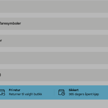
 faresymboler
er
)
Fri retur
Sikkert
Returner til valgfri butikk
365 dagers åpent kjøp