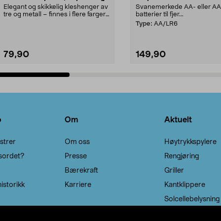
Elegant og skikkelig kleshenger av
Svanemerkede AA- eller A
tre og metall – finnes i flere farger.
batterier til fjer...
Kleshe...
Type:
AA/LR6
79,90
149,90
Legg i handlekurv
Legg i handlekurv
o
Om
Aktuelt
strer
Om oss
Høytrykkspylere
sordet?
Presse
Rengjøring
Bærekraft
Griller
istorikk
Karriere
Kantklippere
Solcellebelysning