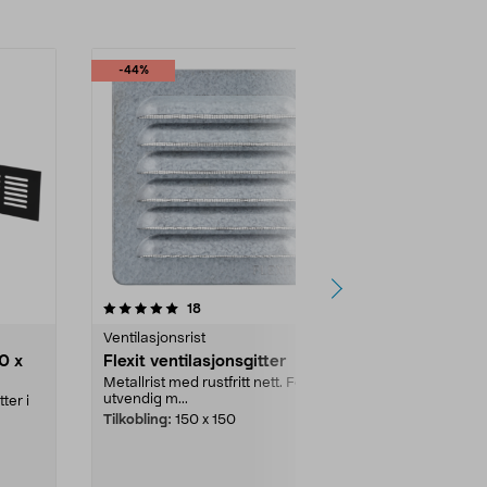
-44%
4.5 av 5 stjerner
anmeldelser
4.5
18
5
Ventilasjonsrist
Ventilasjonsri
00 x
Flexit ventilasjonsgitter
Flexit overl
60 mm
Metallrist med rustfritt nett. For
utvendig m...
ter i
Rektangulært v
aluminium. ...
Tilkobling:
150 x 150
Farge:
Hvit