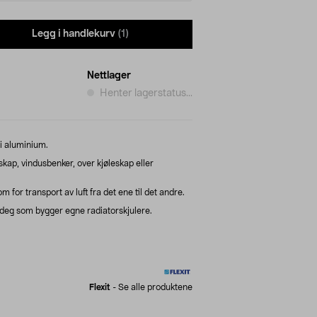
Legg i handlekurv
(1)
Nettlager
Henter lagerstatus...
i aluminium.
skap, vindusbenker, over kjøleskap eller
for transport av luft fra det ene til det andre.
 deg som bygger egne radiatorskjulere.
Flexit
-
Se alle produktene