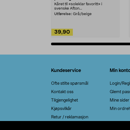
Kåret til «soleklar favoritt» i
svenske Afton...
Utførelse:
Grå/beige
39,90
Legg i handlekurv
Bunntekst
Kundeservice
Min kont
Ofte stilte spørsmål
Login/Regi
Kontakt oss
Glemt pas
Tilgjengelighet
Mine sider
Kjøpsvilkår
Min ordreh
Retur / reklamasjon
EE-avfall