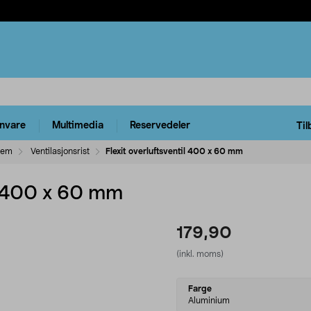
rnvare
Multimedia
Reservedeler
Til
tem
Ventilasjonsrist
Flexit overluftsventil 400 x 60 mm
il 400 x 60 mm
179,90
(inkl. moms)
Select
Farge
variant
Aluminium