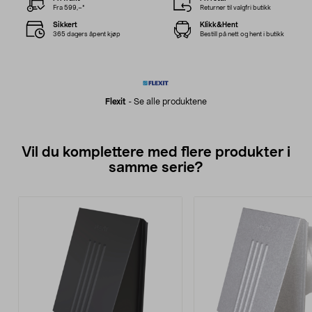
Fra 599,–*
Returner til valgfri butikk
Sikkert
Klikk&Hent
365 dagers åpent kjøp
Bestill på nett og hent i butikk
Flexit
-
Se alle produktene
Vil du komplettere med flere produkter i
samme serie?