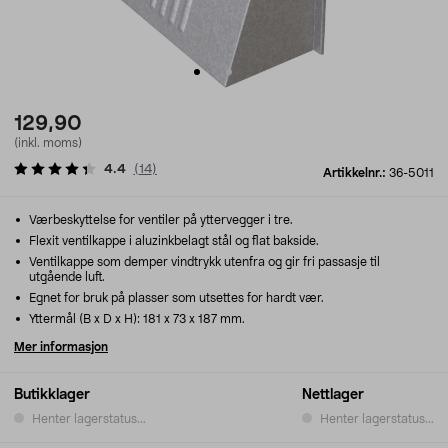
129,90
(inkl. moms)
4.4
(
14
)
Artikkelnr.:
36-5011
Værbeskyttelse for ventiler på yttervegger i tre.
Flexit ventilkappe i aluzinkbelagt stål og flat bakside.
Ventilkappe som demper vindtrykk utenfra og gir fri passasje til
utgående luft.
Egnet for bruk på plasser som utsettes for hardt vær.
Yttermål (B x D x H): 181 x 73 x 187 mm.
Mer informasjon
Butikklager
Nettlager
Henter lagerstatus...
Henter lagerstatus...