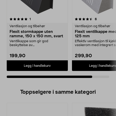
4.5av 5 stjerner
anmeldelser
anmeldelser
1
6
Ventilasjon og tilbehør
Ventilasjon og tilbehør
Flexit stormkappe uten
Flexit ventilkappe med
ramme, 150 x 150 mm, svart
125 mm
Ventilkappe som gir god
Effektiv ventilasjon til kjø
beskyttelse av
vaskerom med integrert s
ventilasjonsåpninger. Flexit svart
Flexit ventil...
stormk...
199,90
299,90
Legg i handlekurv
Legg i handlekurv
Toppselgere i samme kategori