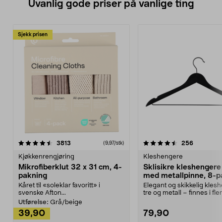
Uvanlig gode priser på vanlige ting
Sjekk prisen
4.5av 5 stjerner
anmeldelser
4.5av 5 stjerner
anmeldels
3813
256
(9,97/stk)
Kjøkkenrengjøring
Kleshengere
Mikrofiberklut 32 x 31 cm, 4-
Sklisikre kleshengere 
pakning
med metallpinne, 8-p
Kåret til «soleklar favoritt» i
Elegant og skikkelig kles
svenske Afton...
tre og metall – finnes i fle
Kleshe...
Utførelse:
Grå/beige
39,90
79,90