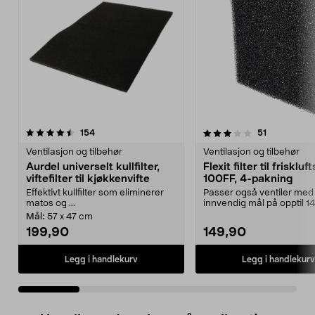
3.5 av 5 stjerner
anmeldelser
4.5 av 5 stjerner
anmeldelse
154
51
Ventilasjon og tilbehør
Ventilasjon og tilbehør
Aurdel universelt kullfilter,
Flexit filter til friskluf
viftefilter til kjøkkenvifte
100FF, 4-pakning
Effektivt kullfilter som eliminerer
Passer også ventiler med
matos og ...
innvendig mål på opptil 14
mm. Flexit filter ...
Mål:
57 x 47 cm
199,90
149,90
Legg i handlekurv
Legg i handlekurv