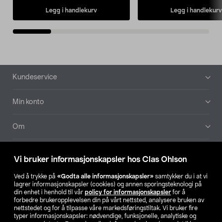
Legg i handlekurv
Legg i handlekurv
Bunntekst
Kundeservice
Min konto
Om
Aktuelt
Vi bruker informasjonskapsler hos Clas Ohlson
Våre selskaper
Ved å trykke på
«Godta alle informasjonskapsler»
samtykker du i at vi
lagrer informasjonskapsler (cookies) og annen sporingsteknologi på
din enhet i henhold til vår
policy for informasjonskapsler
for å
Finn din butikk
forbedre brukeropplevelsen din på vårt nettsted, analysere bruken av
nettstedet og for å tilpasse våre markedsføringstiltak. Vi bruker fire
typer informasjonskapsler: nødvendige, funksjonelle, analytiske og