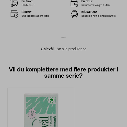
Fri frakt
Fri retur
Fra 599,–*
Returner til valgfri butikk
Sikkert
Klikk&Hent
365 dagers åpent kjøp
Bestill på nett og hent i butikk
Galltvål
-
Se alle produktene
Vil du komplettere med flere produkter i
samme serie?