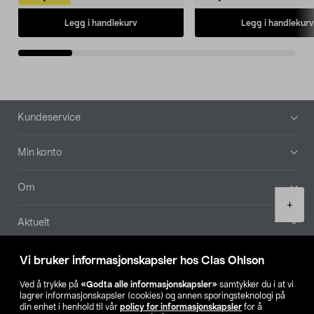
Legg i handlekurv
Legg i handlekurv
Bunntekst
Kundeservice
Min konto
Om
Product
+
quantity
Aktuelt
Våre selskaper
Vi bruker informasjonskapsler hos Clas Ohlson
Ved å trykke på
«Godta alle informasjonskapsler»
samtykker du i at vi
Finn din butikk
lagrer informasjonskapsler (cookies) og annen sporingsteknologi på
din enhet i henhold til vår
policy for informasjonskapsler
for å