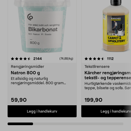
4.5 av 5 stjerner
anmeldelser
4.5 av 5 stjerner
anmeldels
2144
1112
(74,88/kg)
Rengjøringsmidler
Tekstilrensere
Natron 800 g
Kärcher rengjøringsmi
tekstil- og tepperense
Et allsidig og naturlig
rengjøringsmiddel. 800 gram
Hurtigtørkende vaskemidd
natron – til rengjøring både...
teppe, bilsete og sofa. Sør
nøye og skånso...
59,90
199,90
Legg i handlekurv
Legg i handlekurv