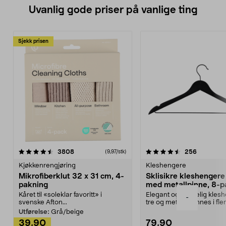
Uvanlig gode priser på vanlige ting
Sjekk prisen
4.5av 5 stjerner
anmeldelser
4.5av 5 stjerner
anmeldels
3808
256
(9,97/stk)
Kjøkkenrengjøring
Kleshengere
Mikrofiberklut 32 x 31 cm, 4-
Sklisikre kleshengere 
pakning
med metallpinne, 8-p
Kåret til «soleklar favoritt» i
Elegant og skikkelig kles
-
svenske Afton...
tre og metall – finnes i fle
Kleshe...
Utførelse:
Grå/beige
39,90
79,90