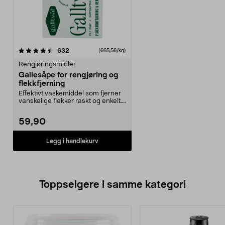
anmeldelser
632
(665,56/kg)
Rengjøringsmidler
Gallesåpe for rengjøring og
flekkfjerning
Effektivt vaskemiddel som fjerner
vanskelige flekker raskt og enkelt.
Klassisk g...
59,90
Legg i handlekurv
Toppselgere i samme kategori