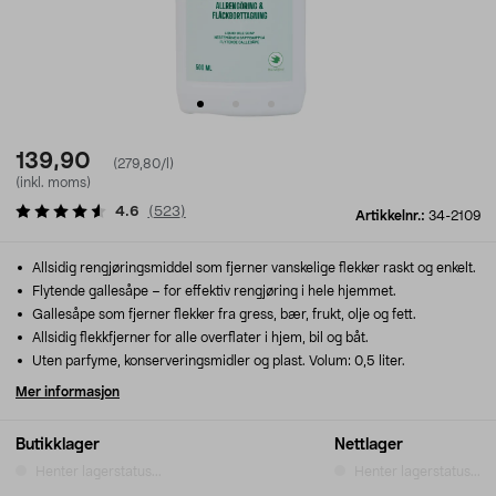
139,90
(279,80/l)
(inkl. moms)
4.6
(
523
)
Artikkelnr.:
34-2109
Allsidig rengjøringsmiddel som fjerner vanskelige flekker raskt og enkelt.
Flytende gallesåpe – for effektiv rengjøring i hele hjemmet.
Gallesåpe som fjerner flekker fra gress, bær, frukt, olje og fett.
Allsidig flekkfjerner for alle overflater i hjem, bil og båt.
Uten parfyme, konserveringsmidler og plast. Volum: 0,5 liter.
Mer informasjon
Butikklager
Nettlager
Henter lagerstatus...
Henter lagerstatus...