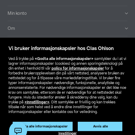
Min konto
Om
Aktuelt
Vi bruker informasjonskapsler hos Clas Ohlson
Våre selskaper
Ved å trykke på
«Godta alle informasjonskapsler»
samtykker du i at vi
lagrer informasjonskapsler (cookies) og annen sporingsteknologi på
din enhet i henhold til vår
policy for informasjonskapsler
for å
Finn din butikk
forbedre brukeropplevelsen din på vårt nettsted, analysere bruken av
nettstedet og for å tilpasse våre markedsføringstiltak. Vi bruker fire
typer informasjonskapsler: nødvendige, funksjonelle, analytiske og
annonserelaterte. For nødvendige informasjonskapsler er det ikke noe
SE
NO
FI
krav om samtykke, ettersom de er nødvendige for at nettstedet skal
fungere. Hvis du istedenfor ønsker å skreddersy dine valg, kan du
trykke på
«Innstillinger»
. Ditt samtykke er frivillig og kan trekkes
tilbake når som helst ved å endre dine innstillinger for
informasjonskapsler eller kontakte oss for veiledning.
Godta alle informasjonskapsler
Avvis alle
Privacy statement
Medlemsvilkår
Kjøpsvilkår
For bedrifter
Innstillinger
Endre til priser ekskl. moms