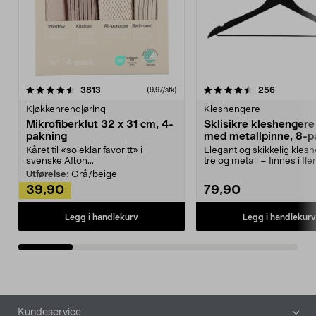
4.5av 5 stjerner
anmeldelser
4.5av 5 stjerner
anmeldels
3813
256
(9,97/stk)
Kjøkkenrengjøring
Kleshengere
Mikrofiberklut 32 x 31 cm, 4-
Sklisikre kleshengere 
pakning
med metallpinne, 8-p
Kåret til «soleklar favoritt» i
Elegant og skikkelig kles
svenske Afton...
tre og metall – finnes i fle
Kleshe...
Utførelse:
Grå/beige
39,90
79,90
Legg i handlekurv
Legg i handlekurv
Bunntekst
Kundeservice