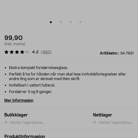
99,90
(inkl. moms)
4.2
(
450
)
Artikkelnr.:
34-7931
Ekstra kompakt forstørrelsesglass.
Perfekt å ha for hånden når man skal lese innholdsfortegnelser eller
andre ting som er skrevet med liten skrift.
Innfellbart i vattert futteral.
Forstørrer 3 og 6 ganger.
Mer informasjon
Butikklager
Nettlager
Henter lagerstatus...
Henter lagerstatus...
Produktinformasjon