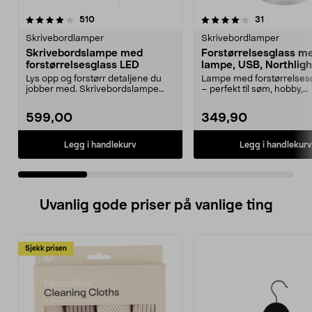
4.0 av 5 stjerner
anmeldelser
3.5 av 5 stjerner
anmeldelse
510
31
Skrivebordlamper
Skrivebordlamper
Skrivebordslampe med
Forstørrelsesglass m
forstørrelsesglass LED
lampe, USB, Northligh
Lys opp og forstørr detaljene du
Lampe med forstørrelsesg
jobber med. Skrivebordslampe
– perfekt til søm, hobby,
med LED og et stor...
modellbygging m.m. N...
599,00
349,90
Legg i handlekurv
Legg i handlekurv
Uvanlig gode priser på vanlige ting
Sjekk prisen