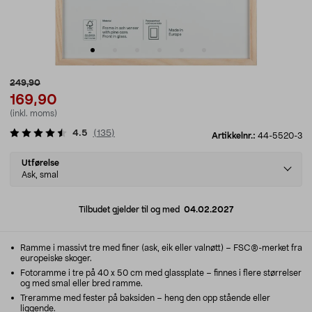
249,90
169,90
(inkl. moms)
4.5
(
135
)
Artikkelnr.:
44-5520-3
Select
Utførelse
variant
Ask, smal
Tilbudet gjelder til og med
04.02.2027
Ramme i massivt tre med finer (ask, eik eller valnøtt) – FSC®-merket fra
europeiske skoger.
Fotoramme i tre på 40 x 50 cm med glassplate – finnes i flere størrelser
og med smal eller bred ramme.
Treramme med fester på baksiden – heng den opp stående eller
liggende.