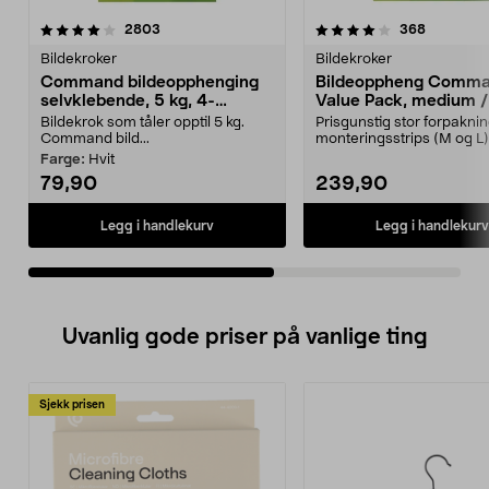
4.0av 5 stjerner
anmeldelser
4.0av 5 stjerner
anmeldels
2803
368
Bildekroker
Bildekroker
Command bildeopphenging
Bildeoppheng Comm
selvklebende, 5 kg, 4-
Value Pack, medium /
pakning
Bildekrok som tåler opptil 5 kg.
Prisgunstig stor forpakni
Command bild...
monteringsstrips (M og L)
Command Value Pack...
Farge:
Hvit
79,90
239,90
Legg i handlekurv
Legg i handlekurv
Uvanlig gode priser på vanlige ting
Sjekk prisen