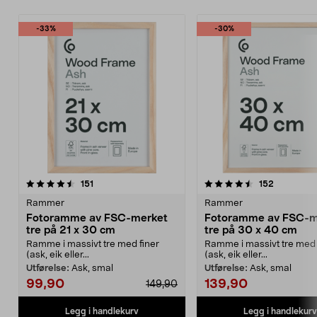
-33%
-30%
4.5av 5 stjerner
anmeldelser
4.5av 5 stjerner
anmeldels
151
152
Rammer
Rammer
Fotoramme av FSC-merket
Fotoramme av FSC-m
tre på 21 x 30 cm
tre på 30 x 40 cm
Ramme i massivt tre med finer
Ramme i massivt tre med 
(ask, eik eller...
(ask, eik eller...
Utførelse:
Ask, smal
Utførelse:
Ask, smal
99,90
139,90
149,90
Legg i handlekurv
Legg i handlekurv