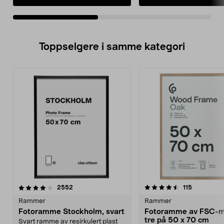
Toppselgere i samme kategori
4.5 av 5 stjerner
anmeldelser
4.0 av 5 stjerner
anmeldelse
2552
115
Rammer
Rammer
Fotoramme Stockholm, svart
Fotoramme av FSC-m
tre på 50 x 70 cm
Svart ramme av resirkulert plast