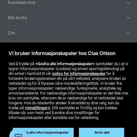
Kundeservice
Min konto
Om
Aktuelt
Vi bruker informasjonskapsler hos Clas Ohlson
Våre selskaper
Ved å trykke på
«Godta alle informasjonskapsler»
samtykker du i at vi
lagrer informasjonskapsler (cookies) og annen sporingsteknologi på
din enhet i henhold til vår
policy for informasjonskapsler
for å
Finn din butikk
forbedre brukeropplevelsen din på vårt nettsted, analysere bruken av
nettstedet og for å tilpasse våre markedsføringstiltak. Vi bruker fire
typer informasjonskapsler: nødvendige, funksjonelle, analytiske og
annonserelaterte. For nødvendige informasjonskapsler er det ikke noe
SE
NO
FI
krav om samtykke, ettersom de er nødvendige for at nettstedet skal
fungere. Hvis du istedenfor ønsker å skreddersy dine valg, kan du
trykke på
«Innstillinger»
. Ditt samtykke er frivillig og kan trekkes
tilbake når som helst ved å endre dine innstillinger for
informasjonskapsler eller kontakte oss for veiledning.
Godta alle informasjonskapsler
Avvis alle
Privacy statement
Medlemsvilkår
Kjøpsvilkår
For bedrifter