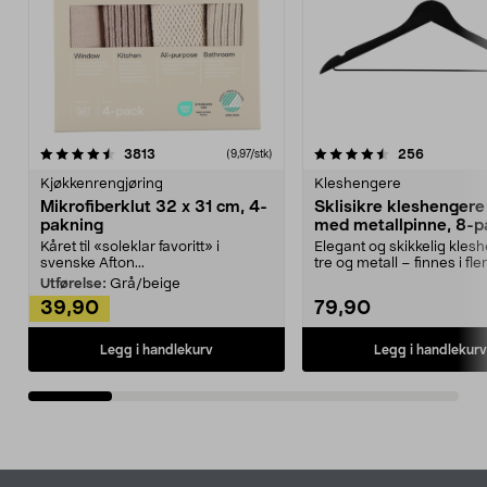
4.5av 5 stjerner
anmeldelser
4.5av 5 stjerner
anmeldels
3813
256
(9,97/stk)
Kjøkkenrengjøring
Kleshengere
Mikrofiberklut 32 x 31 cm, 4-
Sklisikre kleshengere 
pakning
med metallpinne, 8-p
Kåret til «soleklar favoritt» i
Elegant og skikkelig kles
svenske Afton...
tre og metall – finnes i fle
Kleshe...
Utførelse:
Grå/beige
39,90
79,90
Legg i handlekurv
Legg i handlekurv
Bunntekst