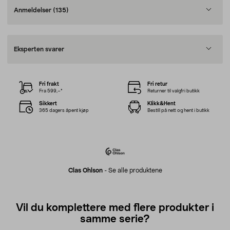
Anmeldelser
(135)
Eksperten svarer
Fri frakt
Fri retur
Fra 599,–*
Returner til valgfri butikk
Sikkert
Klikk&Hent
365 dagers åpent kjøp
Bestill på nett og hent i butikk
Clas Ohlson
-
Se alle produktene
Vil du komplettere med flere produkter i
samme serie?