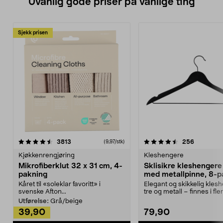
Uvanlig gode priser på vanlige ting
Sjekk prisen
4.5av 5 stjerner
anmeldelser
4.5av 5 stjerner
anmeldels
3813
256
(9,97/stk)
Kjøkkenrengjøring
Kleshengere
Mikrofiberklut 32 x 31 cm, 4-
Sklisikre kleshengere 
pakning
med metallpinne, 8-p
Kåret til «soleklar favoritt» i
Elegant og skikkelig kles
svenske Afton...
tre og metall – finnes i fle
Kleshe...
Utførelse:
Grå/beige
39,90
79,90