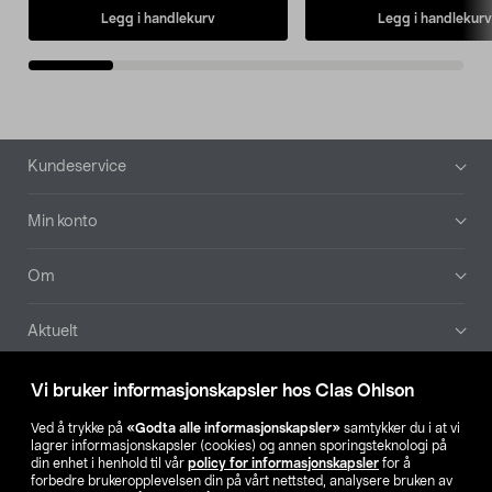
Legg i handlekurv
Legg i handlekurv
Bunntekst
Kundeservice
Min konto
Om
Aktuelt
Våre selskaper
Vi bruker informasjonskapsler hos Clas Ohlson
Ved å trykke på
«Godta alle informasjonskapsler»
samtykker du i at vi
Finn din butikk
lagrer informasjonskapsler (cookies) og annen sporingsteknologi på
din enhet i henhold til vår
policy for informasjonskapsler
for å
forbedre brukeropplevelsen din på vårt nettsted, analysere bruken av