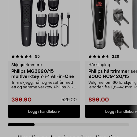
4.5 av 5 stjerner
anmeldelser
4.0 av 5 stjerner
anmeldels
55
229
Skjeggtrimmere
Hårklipping
Philips MG3920/15
Philips hårtrimmer se
multiverktøy 7-i-1 All-in-One
9000 HC9420/15
Trim skjegg, hår og nesehår med
Velg mellom 60 forskjelli
ett og samme verktøy. Philips 7-i-1-
lengder, fra 0,5–42 mm. P
trimmer med ...
hårtrimmer series 90...
399,90
899,00
529,00
Legg i handlekurv
Legg i handlekurv