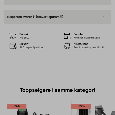
Eksperten svarer
(1 besvart spørsmål)
Fri frakt
Fri retur
Fra 599,–*
Returner til valgfri butikk
Sikkert
Klikk&Hent
365 dagers åpent kjøp
Bestill på nett og hent i butikk
Toppselgere i samme kategori
-24%
-22%