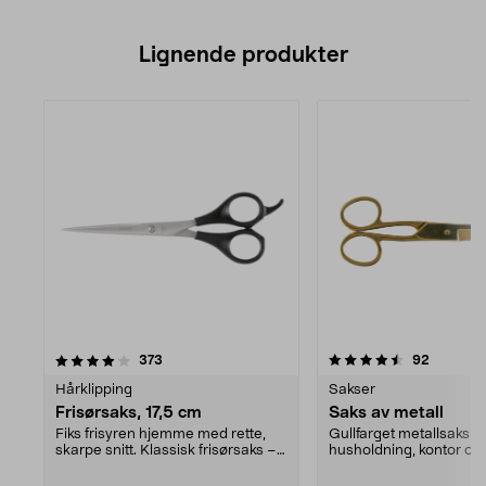
Lignende produkter
4.5av 5 stjerner
anmeldelser
anmeldel
373
92
Hårklipping
Sakser
Frisørsaks, 17,5 cm
Saks av metall
Fiks frisyren hjemme med rette,
Gullfarget metallsaks fo
skarpe snitt. Klassisk frisørsaks –
husholdning, kontor og 
skjær av tit...
både høyre- og venst...