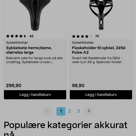
4.0 av 5 stjerner
anmeldelser
anmeldelser
42
70
Sykkeltilbehør
Sykkeltilbehør
Sykkelsete herre/dame,
Flaskeholder til sykkel, Zéfal
størrelse large
Pulse A2
Bekvemt sete for lange turer på alle
Svært lett flaskehoder fra Zéfal -
underlag. Sykkelsete unisex i
veier kun 26 g. Spennen holder
størrelse L. ....
flasken på pla....
299,90
99,90
Legg i handlekurv
Legg i handlekurv
1
2
3
Populære kategorier akkurat
nå