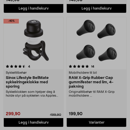
149,90
149,90
Legg i handlekurv
Legg i handlekurv
-40%
5.0 av 5 stjerner
anmeldelser
anmeldelser
4
14
Sykkeltilbehør
Mobilholdere til bil
Sinox Lifestyle BellMate
RAM X-Grip Rubber Cap
sykkelringeklokke med
gummifester med lim, 4-
sporing
pakning
Sykkelklokken som hjelper deg å
Originaltilbehør til RAM X-Grip
holde styr på sykkelen via Apples
mobilholdere ....
sporingsapp. S....
299,90
199,90
499,90
Legg i handlekurv
Varianter