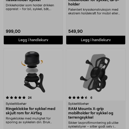
flaskeholder sykkel
mobilholder for sykkel, GPS-
holder
Drikkeholder som holder drikken
oppreist – for bil, sykkel, båt,
Patentert krysskonstruksjon med
rullestol m.m. ....
ekstrem holdekraft for mobil eller
GPS. Mobilhol....
999,00
549,90
Legg i handlekurv
Legg i handlekurv
4.5 av 5 stjerner
anmeldelser
anmeldelser
24
6
Sykkeltilbehør
Sykkeltilbehør
Ringeklokke for sykkel med
RAM Mounts X-grip
skjult rom for AirTag
mobilholder for sykkel og
terrengsykkel
Ringeklokke med mulighet for
sporing av sykkelen din. Bruk
Sikker lavprofilmontering på ulike
sammen med en Apple A....
sykkelstyrer – sitter godt selv i