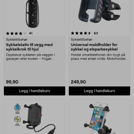
4.5 av 5 stjerner
anmeldelser
anmeldelser
41
63
Sykkeltilbehør
Sykkeltilbehør
Sykkelstativ til vegg med
Universal mobilholder for
sykkelkrok til hjul
sykkel og elsparkesykkel
Oppbevar sykkelen på veggen i
Holder smarttelefonen din trygt på
garasjen eller boden – frigjør
plass med enkel vrilås. Mobilholder
gulvplass til andre....
for sykke....
99,90
249,90
Legg i handlekurv
Legg i handlekurv