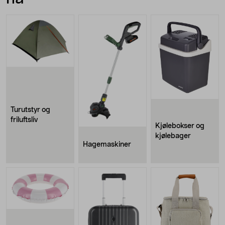
Turutstyr og
friluftsliv
Kjølebokser og
kjølebager
Hagemaskiner