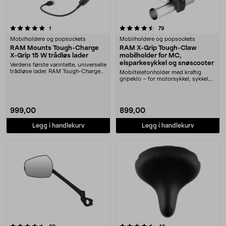
4.5 av 5 stjerner
anmeldelser
anmeldelser
1
79
Mobilholdere og popsockets
Mobilholdere og popsockets
RAM Mounts Tough-Charge
RAM X-Grip Tough-Claw
X-Grip 15 W trådløs lader
mobilholder for MC,
elsparkesykkel og snøscooter
Verdens første vanntette, universelle
trådløse lader. RAM Tough-Charge
Mobiltelefonholder med kraftig
X-Grip la....
gripeklo – for motorsykkel, sykkel,
elsparkesykke....
999,00
899,00
Legg i handlekurv
Legg i handlekurv
4.5 av 5 stjerner