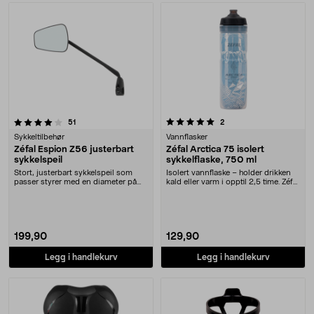
5.0 av 5 stjerner
anmeldelser
anmeldelser
51
2
Sykkeltilbehør
Vannflasker
Zéfal Espion Z56 justerbart
Zéfal Arctica 75 isolert
sykkelspeil
sykkelflaske, 750 ml
Stort, justerbart sykkelspeil som
Isolert vannflaske – holder drikken
passer styrer med en diameter på
kald eller varm i opptil 2,5 time. Zéfal
22 mm. Zéfal ....
Arc....
199,90
129,90
Legg i handlekurv
Legg i handlekurv