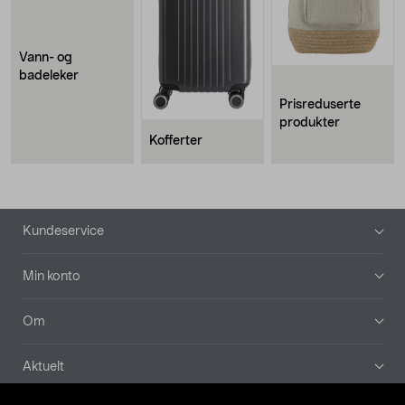
Vann- og
badeleker
Prisreduserte
produkter
Kofferter
Bunntekst
Kundeservice
Min konto
Om
Aktuelt