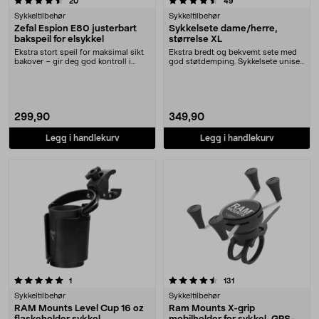
anmeldelser
anmeldelser
20
49
Sykkeltilbehør
Sykkeltilbehør
Zefal Espion E80 justerbart
Sykkelsete dame/herre,
bakspeil for elsykkel
størrelse XL
Ekstra stort speil for maksimal sikt
Ekstra bredt og bekvemt sete med
bakover – gir deg god kontroll i
god støtdemping. Sykkelsete unisex
trafikken.....
i størrelse ....
299,90
349,90
Legg i handlekurv
Legg i handlekurv
4.5 av 5 stjerner
anmeldelser
anmeldelser
1
131
Sykkeltilbehør
Sykkeltilbehør
RAM Mounts Level Cup 16 oz
Ram Mounts X-grip