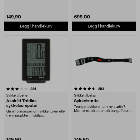
terreng. RA....
149,90
699,00
Legg i handlekurv
Legg i handlekurv
4.5 av 5 stjerner
anmeldelser
anmeldelser
224
254
Sykkeltilbehør
Sykkeltilbehør
Asaklitt Trådløs
Sykkelstøtte
sykkelcomputer
Trenger sykkelen din ny støtte?.
Monteres på siden på bakgaffelen.
Gir informasjon om sykkelturen eller
Justerbar len....
treningsøkten. Trådløs
sykkelcomputer med m....