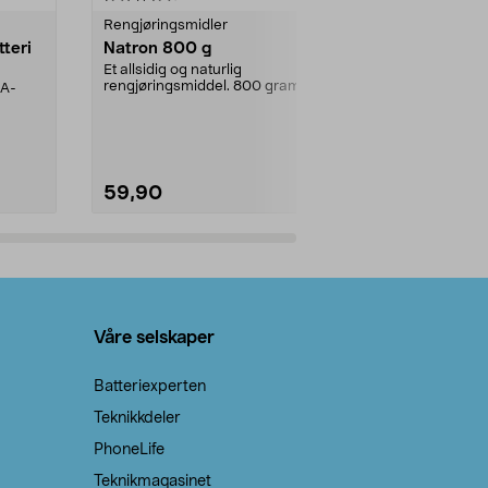
Rengjøringsmidler
Levende lys
tteri
Natron 800 g
Telys steari
prosent ste
Et allsidig og naturlig
rengjøringsmiddel. 800 gram
AA-
100 % stearin
natron – til rengjøring både...
råvarer. Produ
brenner med e
59,90
69,90
Legg i handlekurv
Legg 
Våre selskaper
Batteriexperten
Teknikkdeler
PhoneLife
Teknikmagasinet