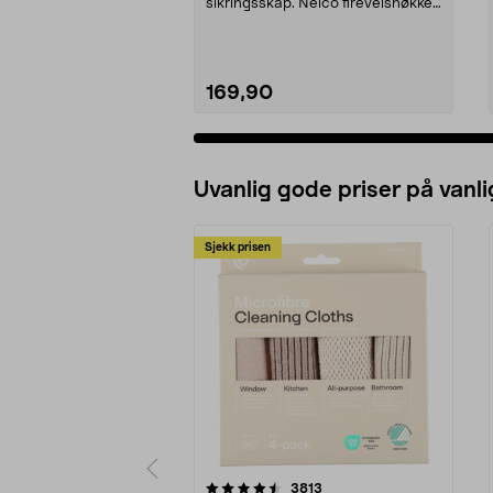
sikringsskap. Nelco fireveisnøkkel
CS 5 med ...
169,90
Uvanlig gode priser på vanli
Sjekk prisen
5av 5 stjerner
4.5av 5 stjerner
anmeldelser
3813