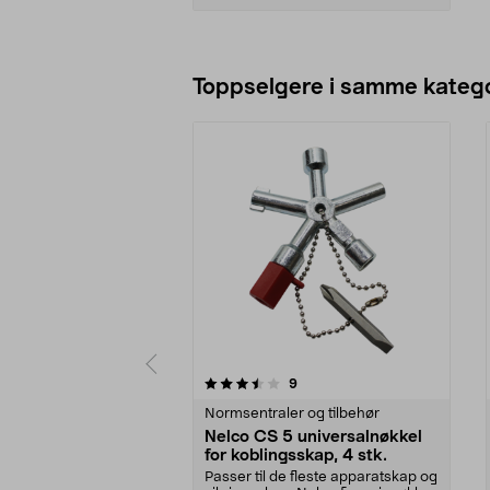
Legg i handlekurv
Toppselgere i samme katego
5 av 5 stjerner
4.5 av 5 stjerner
anmeldelser
9
Normsentraler og tilbehør
Nelco CS 5 universalnøkkel
for koblingsskap, 4 stk.
Passer til de fleste apparatskap og