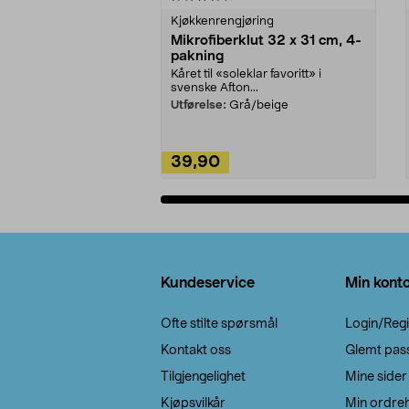
Kjøkkenrengjøring
Mikrofiberklut 32 x 31 cm, 4-
pakning
Kåret til «soleklar favoritt» i
svenske Afton...
Utførelse:
Grå/beige
39,90
Legg i handlekurv
Bunntekst
Kundeservice
Min kont
Ofte stilte spørsmål
Login/Regi
Kontakt oss
Glemt pas
Tilgjengelighet
Mine sider
Kjøpsvilkår
Min ordreh