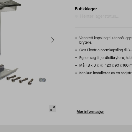
Butikklager
Henter lagerstatus...
Vanntett kapsling til utenpåligg
brytere.
Gds Electric normkapsling til 3
Egner seg til jordfeilbrytere, ko
Mål (B x D x H): 120 x 90 x 160 m
Kan kun installeres av en registr
Mer informasjon