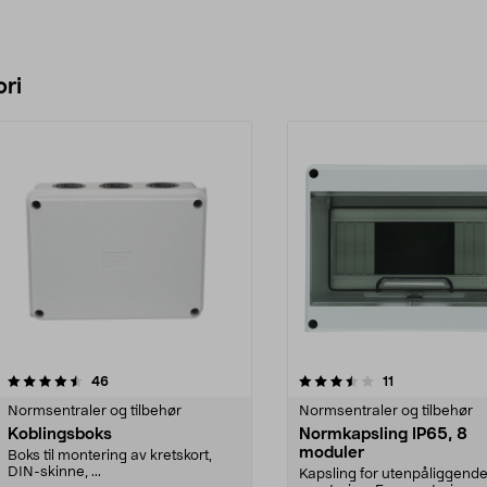
ri
3.5 av 5 stjerner
anmeldelser
4.0 av 5 stjerner
anmeldelser
46
11
Normsentraler og tilbehør
Normsentraler og tilbehør
Koblingsboks
Normkapsling IP65, 8
moduler
Boks til montering av kretskort,
DIN-skinne, ...
Kapsling for utenpåliggend