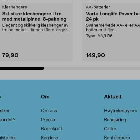
Kleshengere
AA-batterier
Sklisikre kleshengere i tre
Varta Longlife Power ba
med metallpinne, 8-pakning
24 pk
Elegant og skikkelig kleshenger av
Svanemerkede AA- eller A
tre og metall – finnes i flere farger.
batterier til fjer...
Kleshe...
Type:
AA/LR6
79,90
149,90
Legg i handlekurv
Legg i handlekurv
o
Om
Aktuelt
strer
Om oss
Høytrykkspylere
sordet?
Presse
Rengjøring
Bærekraft
Griller
istorikk
Karriere
Kantklippere