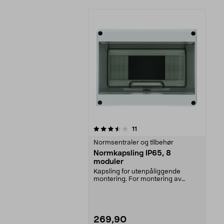
5av 5 stjerner
anmeldelser
11
Normsentraler og tilbehør
Normkapsling IP65, 8
moduler
Kapsling for utenpåliggende
montering. For montering av
jordfeilbrytere, kobling...
269,90