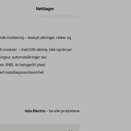
Nettlager
Henter lagerstatus...
ende montering – beskytt sikringer, reléer og
–5 moduler – med DIN-skinne, lokk og skruer.
blingsur, automatsikringer osv.
m. IP65. Av halogenfri plast.
ert installasjonsvirksomhet.
Gds Electric
-
Se alle produktene