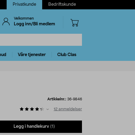
Privatkunde
Bedriftskunde
Velkommen
Logg inn/Bli medlem
bud
Våre tjenester
Club Clas
Artikkelnr.:
36-9846
12
anmeldelser
Legg i handlekurv
(1)