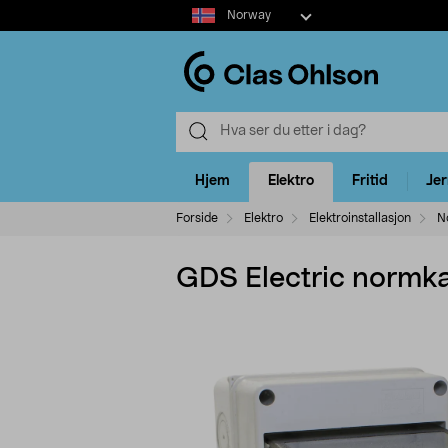
Select
Norway
market
Hjem
Elektro
Fritid
Je
Forside
Elektro
Elektroinstallasjon
N
GDS Electric normka