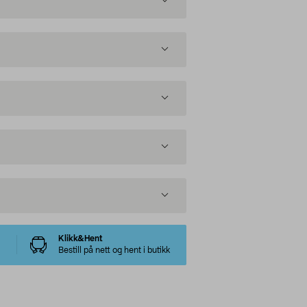
Klikk&Hent
Bestill på nett og hent i butikk