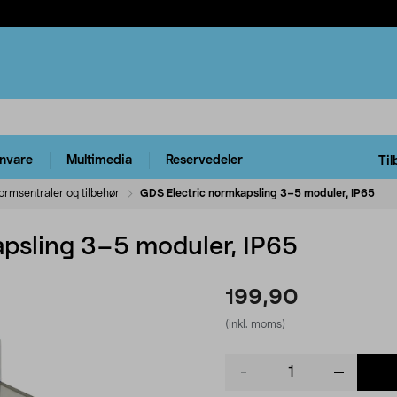
rnvare
Multimedia
Reservedeler
Til
ormsentraler og tilbehør
GDS Electric normkapsling 3–5 moduler, IP65
psling 3–5 moduler, IP65
199,90
(inkl. moms)
Product
quantity