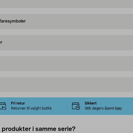
 faresymboler
er
Fri retur
Sikkert
Returner til valgfri butikk
365 dagers åpent kjøp
e produkter i samme serie?