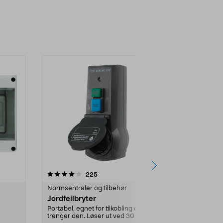
4.5 av 5 stjerner
anmeldelser
3.5
225
1
Normsentraler og tilbehør
Normsentraler
Jordfeilbryter
GDS Electri
3–5 module
Portabel, egnet for tilkobling der du
trenger den. Løser ut ved 30 mA
e
Vanntett kapsl