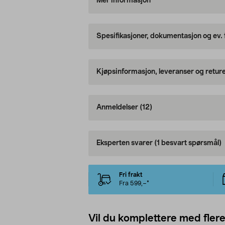
Mer informasjon
Spesifikasjoner, dokumentasjon og ev.
Kjøpsinformasjon, leveranser og retur
Anmeldelser
(12)
Eksperten svarer
(1 besvart spørsmål)
Fri frakt
Fra 599,–*
Vil du komplettere med fler