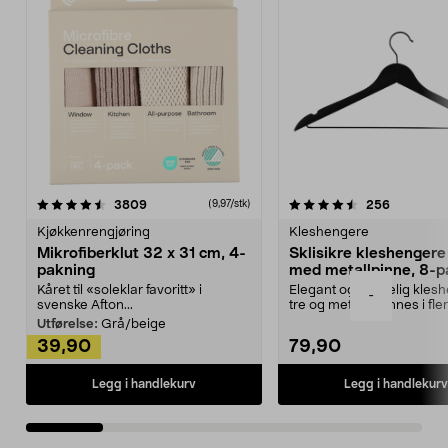
4.5av 5 stjerner
anmeldelser
4.5av 5 stjerner
anmeldels
3809
256
(9,97/stk)
Kjøkkenrengjøring
Kleshengere
Mikrofiberklut 32 x 31 cm, 4-
Sklisikre kleshengere 
pakning
med metallpinne, 8-p
Kåret til «soleklar favoritt» i
Elegant og skikkelig kles
-
svenske Afton...
tre og metall – finnes i fle
Kleshe...
Utførelse:
Grå/beige
39,90
79,90
Legg i handlekurv
Legg i handlekurv