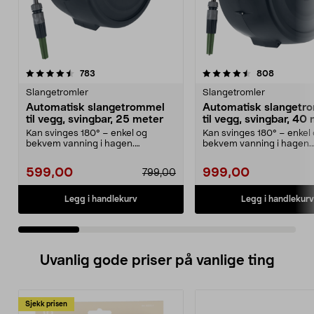
4.5 av 5 stjerner
anmeldelser
4.5 av 5 stjerner
anmeldel
783
808
Slangetromler
Slangetromler
Automatisk slangetrommel
Automatisk slangetr
til vegg, svingbar, 25 meter
til vegg, svingbar, 40
Kan svinges 180° – enkel og
Kan svinges 180° – enkel
bekvem vanning i hagen.
bekvem vanning i hagen.
Slangetrommel med slange på ...
Slangetrommel med slange
599,00
999,00
799,00
Legg i handlekurv
Legg i handlekurv
Uvanlig gode priser på vanlige ting
Sjekk prisen