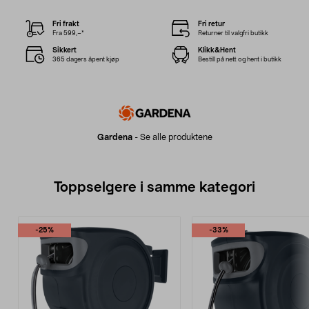
Fri frakt
Fri retur
Fra 599,–*
Returner til valgfri butikk
Sikkert
Klikk&Hent
365 dagers åpent kjøp
Bestill på nett og hent i butikk
Gardena
-
Se alle produktene
Toppselgere i samme kategori
-25%
-33%