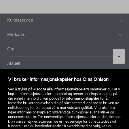
Bunntekst
Kundeservice
Min konto
Om
Product
+
quantity
Aktuelt
Våre selskaper
Vi bruker informasjonskapsler hos Clas Ohlson
Ved å trykke på
«Godta alle informasjonskapsler»
samtykker du i at vi
Finn din butikk
lagrer informasjonskapsler (cookies) og annen sporingsteknologi på
din enhet i henhold til vår
policy for informasjonskapsler
for å
forbedre brukeropplevelsen din på vårt nettsted, analysere bruken av
SE
NO
FI
nettstedet og for å tilpasse våre markedsføringstiltak. Vi bruker fire
typer informasjonskapsler: nødvendige, funksjonelle, analytiske og
annonserelaterte. For nødvendige informasjonskapsler er det ikke noe
krav om samtykke, ettersom de er nødvendige for at nettstedet skal
fungere. Hvis du istedenfor ønsker å skreddersy dine valg, kan du