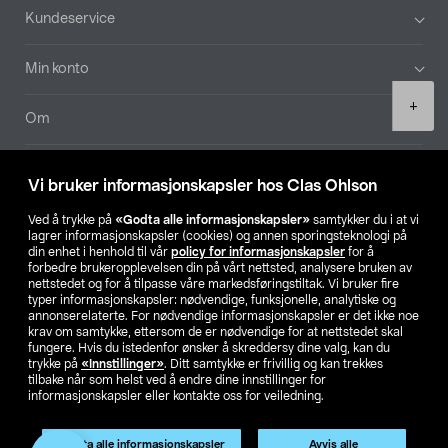
Bunntekst
Kundeservice
Min konto
Product
+
quantity
Om
Aktuelt
Vi bruker informasjonskapsler hos Clas Ohlson
Våre selskaper
Ved å trykke på
«Godta alle informasjonskapsler»
samtykker du i at vi
lagrer informasjonskapsler (cookies) og annen sporingsteknologi på
din enhet i henhold til vår
policy for informasjonskapsler
for å
Finn din butikk
forbedre brukeropplevelsen din på vårt nettsted, analysere bruken av
nettstedet og for å tilpasse våre markedsføringstiltak. Vi bruker fire
typer informasjonskapsler: nødvendige, funksjonelle, analytiske og
annonserelaterte. For nødvendige informasjonskapsler er det ikke noe
SE
NO
FI
krav om samtykke, ettersom de er nødvendige for at nettstedet skal
fungere. Hvis du istedenfor ønsker å skreddersy dine valg, kan du
trykke på
«Innstillinger»
. Ditt samtykke er frivillig og kan trekkes
tilbake når som helst ved å endre dine innstillinger for
informasjonskapsler eller kontakte oss for veiledning.
Godta alle informasjonskapsler
Avvis alle
Privacy statement
Medlemsvilkår
Kjøpsvilkår
For bedrifter