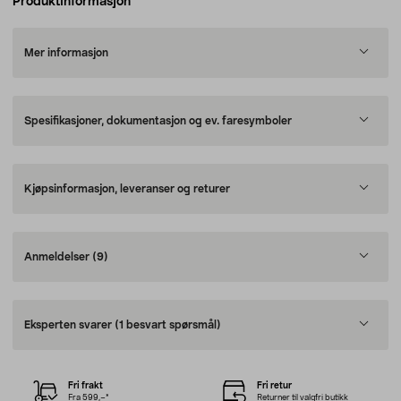
Produktinformasjon
Mer informasjon
Spesifikasjoner, dokumentasjon og ev. faresymboler
Kjøpsinformasjon, leveranser og returer
Anmeldelser
(9)
Eksperten svarer
(1 besvart spørsmål)
Fri frakt
Fri retur
Fra 599,–*
Returner til valgfri butikk