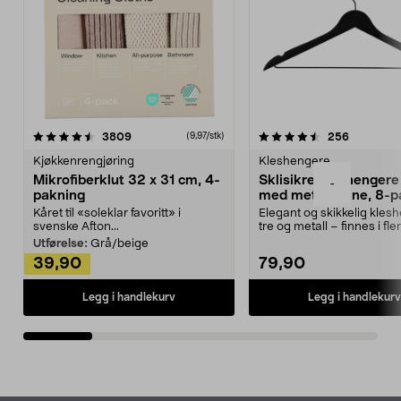
4.5av 5 stjerner
anmeldelser
4.5av 5 stjerner
anmeldels
3809
256
(9,97/stk)
Kjøkkenrengjøring
Kleshengere
Mikrofiberklut 32 x 31 cm, 4-
Sklisikre kleshengere 
-
pakning
med metallpinne, 8-p
Kåret til «soleklar favoritt» i
Elegant og skikkelig kles
svenske Afton...
tre og metall – finnes i fle
Kleshe...
Utførelse:
Grå/beige
39,90
79,90
Legg i handlekurv
Legg i handlekurv