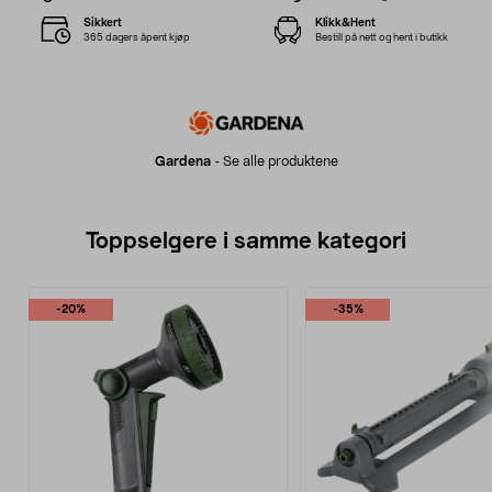
Sikkert
Klikk&Hent
365 dagers åpent kjøp
Bestill på nett og hent i butikk
Gardena
-
Se alle produktene
Toppselgere i samme kategori
-20%
-35%