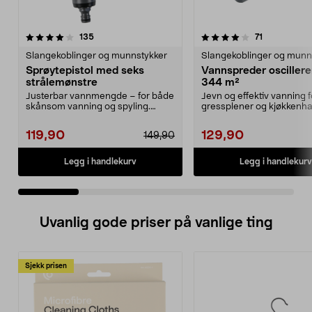
4.0 av 5 stjerner
anmeldelser
4.5 av 5 stjerner
anmeldelser
135
71
Slangekoblinger og munnstykker
Slangekoblinger og munn
Sprøytepistol med seks
Vannspreder oscillere
strålemønstre
344 m²
Justerbar vannmengde – for både
Jevn og effektiv vanning f
skånsom vanning og spyling.
gressplener og kjøkkenha
Hendig vanningspisto...
Vannspreder oscilleren...
119,90
129,90
149,90
Legg i handlekurv
Legg i handlekurv
Uvanlig gode priser på vanlige ting
Sjekk prisen