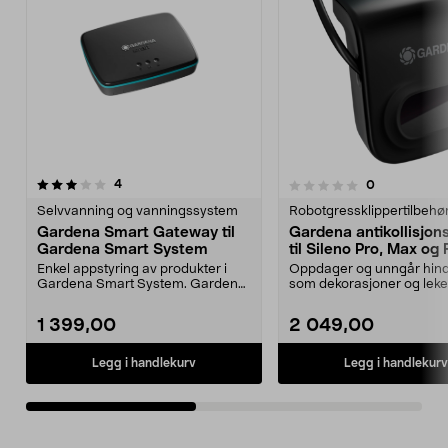
anmeldelser
5.0av 5 stjerner
4
anmeldelser
0
0.0 av 5 stjerner
Selvvanning og vanningssystem
Robotgressklippertilbehø
Gardena Smart Gateway til
Gardena antikollisjon
Gardena Smart System
til Sileno Pro, Max og
Enkel appstyring av produkter i
Oppdager og unngår hind
Gardena Smart System. Gardena
som dekorasjoner og leke
Smart Gateway – fu...
Gardena antikollisjonsr...
1 399,00
2 049,00
Legg i handlekurv
Legg i handlekurv