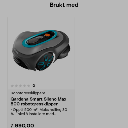
Brukt med
anmeldelser
0
Robotgressklippere
Gardena Smart Sileno Max
800 robotgressklipper
• Opptil 800 m². Maks helling 30
%. Enkel å installere med
begrensningskabel.
• Gardena Smart Sileno Max 800
7 990,00
– robotgressklipper med KI-