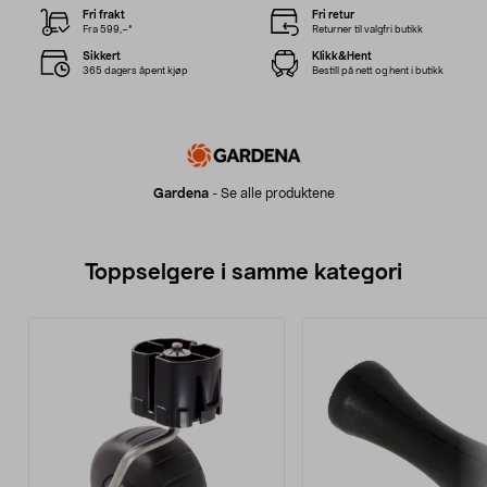
Fri frakt
Fri retur
Fra 599,–*
Returner til valgfri butikk
Sikkert
Klikk&Hent
365 dagers åpent kjøp
Bestill på nett og hent i butikk
Gardena
-
Se alle produktene
Toppselgere i samme kategori