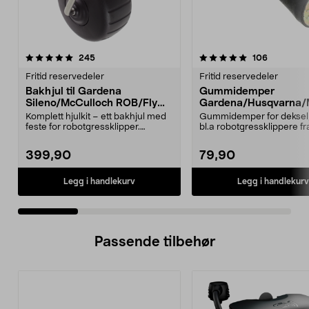
5.0 av 5 stjerner
anmeldelser
4.5 av 5 stjerner
anmeldels
245
106
Fritid reservedeler
Fritid reservedeler
Bakhjul til Gardena
Gummidemper
Sileno/McCulloch ROB/Flymo
Gardena/Husqvarna/
Easilife
ch/Flymo
Komplett hjulkit – ett bakhjul med
Gummidemper for deksel,
feste for robotgressklipper.
bl.a robotgressklippere fr
Bakhjul – reserv...
Gardena, Flymo og McC..
399,90
79,90
Legg i handlekurv
Legg i handlekurv
Passende tilbehør