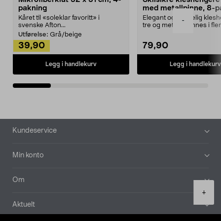
pakning
med metallpinne, 8-p
Kåret til «soleklar favoritt» i
Elegant og skikkelig kles
-
svenske Afton...
tre og metall – finnes i fle
Kleshe...
Utførelse:
Grå/beige
39,90
79,90
Legg i handlekurv
Legg i handlekurv
Bunntekst
Kundeservice
Min konto
Om
Product
+
quantity
Aktuelt