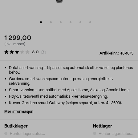
1 299,00
(inkl. moms)
3.0
(
1
)
Artikkelnr.:
46-1675
Databasert vanning – tilpasser seg automatisk etter været og plantenes
behov.
Gardena smart vanningscomputer – presis og energieffektiv
selvvanning.
Smart vanning – kompatibel med Apple Home, Alexa og Google Home.
Høykvalitetsventil med automatisk sikkerhetsavstengning.
Krever Gardena smart Gateway (selges separat, art. nr. 41-3693).
Mer informasjon
Butikklager
Nettlager
Henter lagerstatus...
Henter lagerstatus...