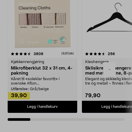
4.5av 5 stjerner
anmeldelser
4.5av 5 stjerner
anmeldels
3808
256
(9,97/stk)
Kjøkkenrengjøring
Kleshengere
Mikrofiberklut 32 x 31 cm, 4-
Sklisikre kleshengere 
-
pakning
med metallpinne, 8-p
Kåret til «soleklar favoritt» i
Elegant og skikkelig kles
svenske Afton...
tre og metall – finnes i fle
Kleshe...
Utførelse:
Grå/beige
39,90
79,90
Legg i handlekurv
Legg i handlekurv