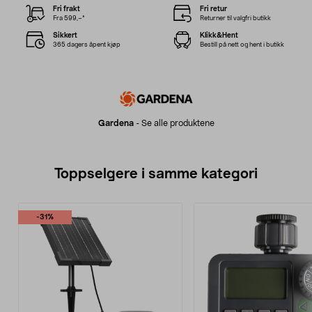
Fri frakt
Fri retur
Fra 599,–*
Returner til valgfri butikk
Sikkert
Klikk&Hent
365 dagers åpent kjøp
Bestill på nett og hent i butikk
Gardena
-
Se alle produktene
Toppselgere i samme kategori
-31%