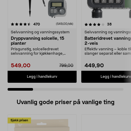
4.0 av 5 stjerner
anmeldelser
4.5 av 5 stjerner
anmeldelse
470
38
(549,00/stk)
Selvvanning og vanningssystem
Selvvanning og vanning
Dryppvanning solcelle, 15
Batteridrevet vanning
planter
2-veis
Prisgunstig, solcelledrevet
Effektiv vanning – koble til
selvvanning for kjøkkenhage,
slanger separat eller samt
pallekarmer og drivhus....
Praktisk vanning...
549,00
449,90
799,00
Legg i handlekurv
Legg i handlekurv
Uvanlig gode priser på vanlige ting
Sjekk prisen