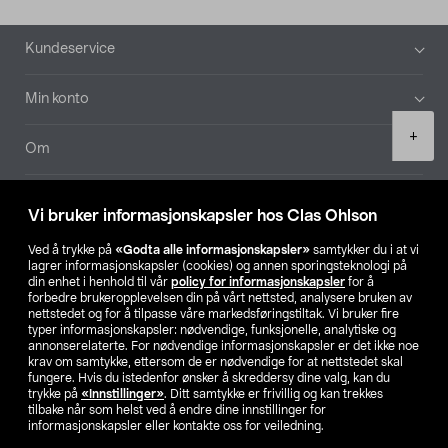
Bunntekst
Kundeservice
Min konto
Product
+
quantity
Om
Aktuelt
Vi bruker informasjonskapsler hos Clas Ohlson
Våre selskaper
Ved å trykke på
«Godta alle informasjonskapsler»
samtykker du i at vi
lagrer informasjonskapsler (cookies) og annen sporingsteknologi på
din enhet i henhold til vår
policy for informasjonskapsler
for å
Finn din butikk
forbedre brukeropplevelsen din på vårt nettsted, analysere bruken av
nettstedet og for å tilpasse våre markedsføringstiltak. Vi bruker fire
typer informasjonskapsler: nødvendige, funksjonelle, analytiske og
annonserelaterte. For nødvendige informasjonskapsler er det ikke noe
SE
NO
FI
krav om samtykke, ettersom de er nødvendige for at nettstedet skal
fungere. Hvis du istedenfor ønsker å skreddersy dine valg, kan du
trykke på
«Innstillinger»
. Ditt samtykke er frivillig og kan trekkes
tilbake når som helst ved å endre dine innstillinger for
informasjonskapsler eller kontakte oss for veiledning.