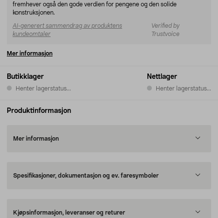
fremhever også den gode verdien for pengene og den solide
konstruksjonen.
AI-generert sammendrag av produktens
Verified by
kundeomtaler
Trustvoice
Mer informasjon
Butikklager
Nettlager
Henter lagerstatus...
Henter lagerstatus...
Produktinformasjon
Mer informasjon
Spesifikasjoner, dokumentasjon og ev. faresymboler
Kjøpsinformasjon, leveranser og returer