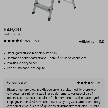
549,00
(inkl. moms)
4.5
(
703
)
Artikkelnr.:
41-1723
Stabil gardintrapp med sklisikre trinn.
Sammenleggbar gardintrapp – enkel å bruke og oppbevare.
Praktisk verktøyholder.
Kan brukes både inne og ute.
Kundene sier...
4.5
Stigen er generelt lett, praktisk og enkel å bruke, med flere brukere
som setter pris på dens stabilitet og den smarte verktøyhyllen på
toppen. Det er spesielt populært for hjemmebruk, da den passer godt
til oppgaver som å nå høye skap, bytte taklys og vaskearbeid, samtidig
som den er enkel å lagre på grunn av sin kompakte størrelse. Brukere