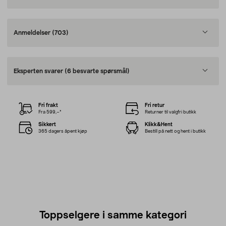
Anmeldelser
(703)
Eksperten svarer
(6 besvarte spørsmål)
Fri frakt
Fri retur
Fra 599,–*
Returner til valgfri butikk
Sikkert
Klikk&Hent
365 dagers åpent kjøp
Bestill på nett og hent i butikk
Toppselgere i samme kategori