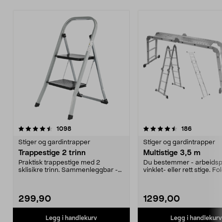
4.5 av 5 stjerner
anmeldelser
4.5 av 5 stjerner
anmeldels
1098
186
Stiger og gardintrapper
Stiger og gardintrapper
Trappestige 2 trinn
Multistige 3,5 m
Praktisk trappestige med 2
Du bestemmer - arbeidspl
sklisikre trinn. Sammenleggbar -
vinklet- eller rett stige. F
tar liten plass ved ...
enkelt sammen...
299,90
1299,00
Legg i handlekurv
Legg i handlekurv