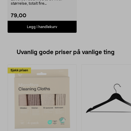
størrelse, totalt fire
stykker.Innvendige mål på d...
79,00
Legg i handlekurv
Uvanlig gode priser på vanlige ting
Sjekk prisen