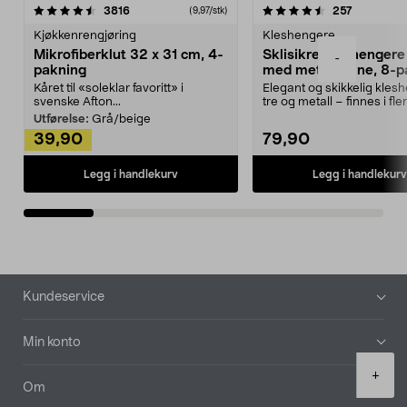
4.5av 5 stjerner
anmeldelser
4.5av 5 stjerner
anmeldels
3816
257
(9,97/stk)
Kjøkkenrengjøring
Kleshengere
Mikrofiberklut 32 x 31 cm, 4-
Sklisikre kleshengere 
-
pakning
med metallpinne, 8-p
Kåret til «soleklar favoritt» i
Elegant og skikkelig kles
svenske Afton...
tre og metall – finnes i fle
Kleshe...
Utførelse:
Grå/beige
39,90
79,90
Legg i handlekurv
Legg i handlekurv
Bunntekst
Kundeservice
Min konto
Product
+
quantity
Om