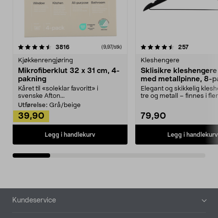
4.5av 5 stjerner
anmeldelser
4.5av 5 stjerner
anmeldels
3816
257
(9,97/stk)
Kjøkkenrengjøring
Kleshengere
Mikrofiberklut 32 x 31 cm, 4-
Sklisikre kleshengere 
pakning
med metallpinne, 8-p
Kåret til «soleklar favoritt» i
Elegant og skikkelig kles
svenske Afton...
tre og metall – finnes i fle
Kleshe...
Utførelse:
Grå/beige
39,90
79,90
Legg i handlekurv
Legg i handlekurv
Bunntekst
Kundeservice