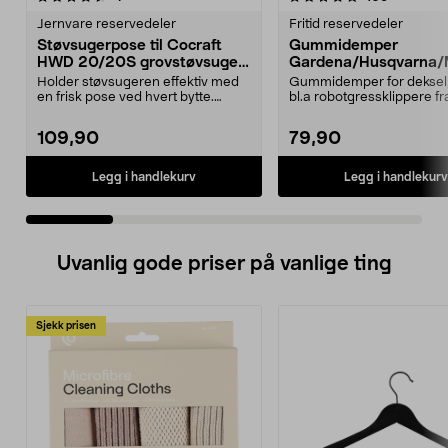
Jernvare reservedeler
Fritid reservedeler
Støvsugerpose til Cocraft
Gummidemper
HWD 20/20S grovstøvsuger,
Gardena/Husqvarna/
5-pakning
ch/Flymo
Holder støvsugeren effektiv med
Gummidemper for deksel,
en frisk pose ved hvert bytte.
bl.a robotgressklippere fr
Støvsugerposer ti...
Gardena, Flymo og McC..
109,90
79,90
Legg i handlekurv
Legg i handlekurv
Uvanlig gode priser på vanlige ting
Sjekk prisen