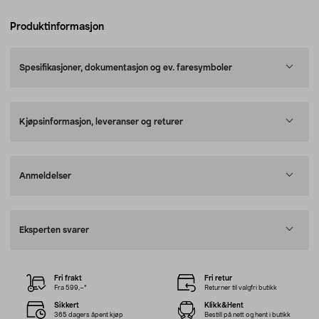
Produktinformasjon
Spesifikasjoner, dokumentasjon og ev. faresymboler
Kjøpsinformasjon, leveranser og returer
Anmeldelser
Eksperten svarer
Fri frakt
Fri retur
Fra 599,–*
Returner til valgfri butikk
Sikkert
Klikk&Hent
365 dagers åpent kjøp
Bestill på nett og hent i butikk