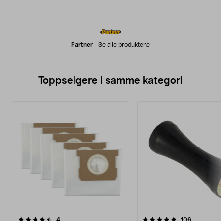
Partner
-
Se alle produktene
Toppselgere i samme kategori
5.0 av 5 stjerner
anmeldelser
5.0 av 5 stjerner
anmeldels
4
106