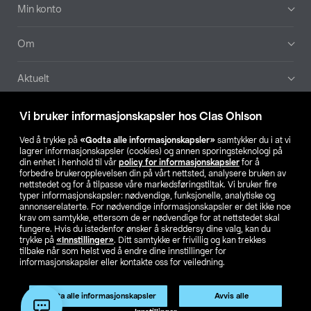
Min konto
Om
Aktuelt
Våre selskaper
Vi bruker informasjonskapsler hos Clas Ohlson
Ved å trykke på
«Godta alle informasjonskapsler»
samtykker du i at vi
Finn din butikk
lagrer informasjonskapsler (cookies) og annen sporingsteknologi på
din enhet i henhold til vår
policy for informasjonskapsler
for å
forbedre brukeropplevelsen din på vårt nettsted, analysere bruken av
SE
NO
FI
nettstedet og for å tilpasse våre markedsføringstiltak. Vi bruker fire
typer informasjonskapsler: nødvendige, funksjonelle, analytiske og
annonserelaterte. For nødvendige informasjonskapsler er det ikke noe
krav om samtykke, ettersom de er nødvendige for at nettstedet skal
fungere. Hvis du istedenfor ønsker å skreddersy dine valg, kan du
trykke på
«Innstillinger»
. Ditt samtykke er frivillig og kan trekkes
tilbake når som helst ved å endre dine innstillinger for
informasjonskapsler eller kontakte oss for veiledning.
Privacy statement
Medlemsvilkår
Kjøpsvilkår
For bedrifter
Endre til priser ekskl. moms
Produktet har utgått
Godta alle informasjonskapsler
Avvis alle
Artikkelnr.:
50-7712