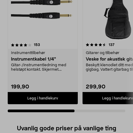
4.5av 5 stjerner
anmeldelser
4.0av 5 stjerner
anmeldels
153
137
Instrumenttilbehør
Gitarer og tilbehør
Instrumentkabel 1/4"
Veske for akustisk git
Gitar-/instrumentledning med
Beskytt klenodiet ditt me
helstøpt kontakt. Skjermet.
gigbag. Vattert gitarbag ti
Gullbelagte kontakter. ...
gitar. Juste...
199,90
299,90
Legg i handlekurv
Legg i handlekurv
Uvanlig gode priser på vanlige ting