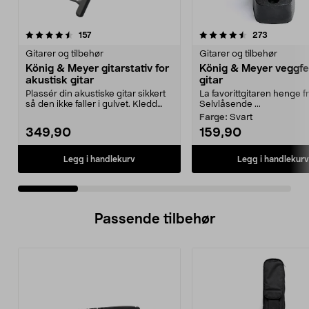
4.5 av 5 stjerner
anmeldelser
4.5 av 5 stjerner
anmeldels
157
273
Gitarer og tilbehør
Gitarer og tilbehør
König & Meyer gitarstativ for
König & Meyer veggfe
akustisk gitar
gitar
Plassér din akustiske gitar sikkert
La favorittgitaren henge 
så den ikke faller i gulvet. Kledd
Selvlåsende ...
med gummi...
Farge:
Svart
349,90
159,90
Legg i handlekurv
Legg i handlekurv
Passende tilbehør