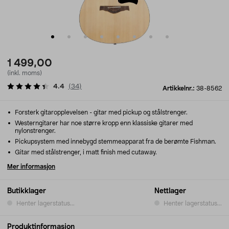
1 499,00
(inkl. moms)
4.4
(
34
)
Artikkelnr.:
38-8562
Forsterk gitaropplevelsen - gitar med pickup og stålstrenger.
Westerngitarer har noe større kropp enn klassiske gitarer med
nylonstrenger.
Pickupsystem med innebygd stemmeapparat fra de berømte Fishman.
Gitar med stålstrenger, i matt finish med cutaway.
Mer informasjon
Butikklager
Nettlager
Henter lagerstatus...
Henter lagerstatus...
Produktinformasjon