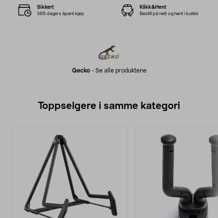
Sikkert
Klikk&Hent
365 dagers åpent kjøp
Bestill på nett og hent i butikk
Gecko
-
Se alle produktene
Toppselgere i samme kategori