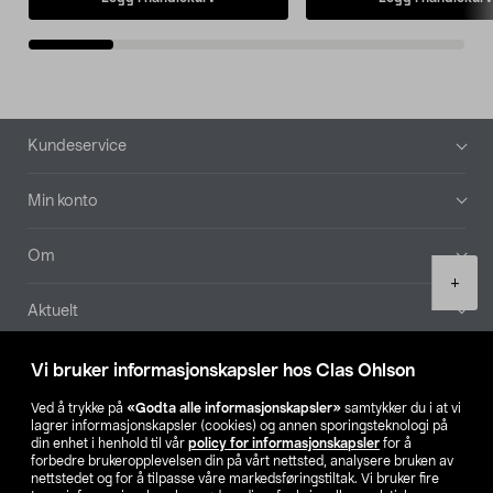
Bunntekst
Kundeservice
Min konto
Om
Product
+
quantity
Aktuelt
Våre selskaper
Vi bruker informasjonskapsler hos Clas Ohlson
Ved å trykke på
«Godta alle informasjonskapsler»
samtykker du i at vi
Finn din butikk
lagrer informasjonskapsler (cookies) og annen sporingsteknologi på
din enhet i henhold til vår
policy for informasjonskapsler
for å
forbedre brukeropplevelsen din på vårt nettsted, analysere bruken av
SE
NO
FI
nettstedet og for å tilpasse våre markedsføringstiltak. Vi bruker fire