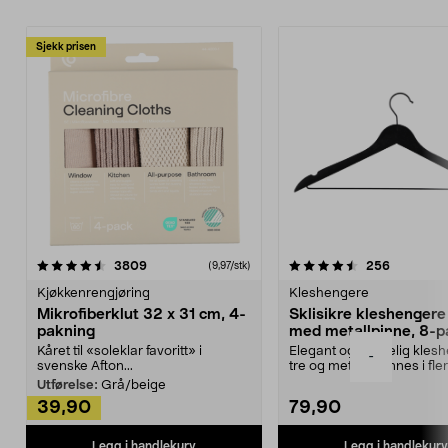
Sjekk prisen
4.5av 5 stjerner
anmeldelser
4.5av 5 stjerner
anmeldels
3809
256
(9,97/stk)
Kjøkkenrengjøring
Kleshengere
Mikrofiberklut 32 x 31 cm, 4-
Sklisikre kleshengere 
pakning
med metallpinne, 8-p
Kåret til «soleklar favoritt» i
Elegant og skikkelig kles
-
svenske Afton...
tre og metall – finnes i fle
Kleshe...
Utførelse:
Grå/beige
39,90
79,90
Legg i handlekurv
Legg i handlekurv