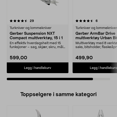
4.5av 5 stjerner
anmeldelser
anmeldelser
29
6
Turkniver og lommekniver
Turkniver og lommeknive
Gerber Suspension NXT
Gerber ArmBar Drive
Compact multiverktøy, 15 i 1
multiverktøy Urban Blu
En effektiv hverdagshelt med 15
Multiverktøy med 8 verktø
funksjoner – sag, skjær, skru, mål
saks, bitsholder, flaskeåp
og mye mer. G...
mye mer. Ger...
599,00
499,90
Legg i handlekurv
Legg i handlekurv
Toppselgere i samme kategori