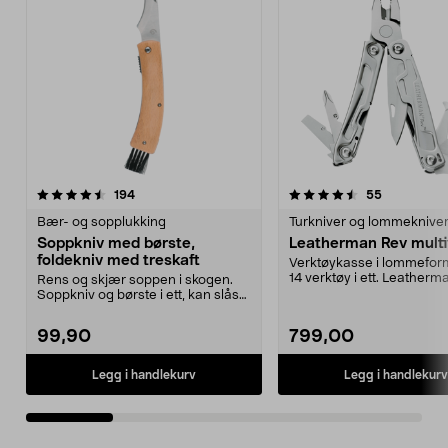
4.5 av 5 stjerner
anmeldelser
5.0 av 5 stjerner
anmeldelse
194
55
Bær- og sopplukking
Turkniver og lommeknive
Soppkniv med børste,
Leatherman Rev multi
foldekniv med treskaft
Verktøykasse i lommefo
14 verktøy i ett. Leather
Rens og skjær soppen i skogen.
multiverktøy – m...
Soppkniv og børste i ett, kan slås
sammen. Kniv m...
99,90
799,00
Legg i handlekurv
Legg i handlekurv