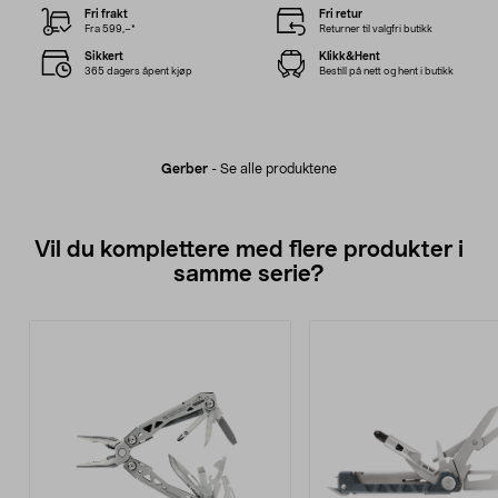
Fri frakt
Fri retur
Fra 599,–*
Returner til valgfri butikk
Sikkert
Klikk&Hent
365 dagers åpent kjøp
Bestill på nett og hent i butikk
Gerber
-
Se alle produktene
Vil du komplettere med flere produkter i
samme serie?