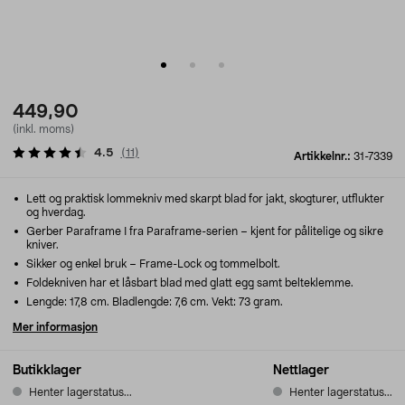
449,90
(inkl. moms)
4.5
(
11
)
Artikkelnr.:
31-7339
Lett og praktisk lommekniv med skarpt blad for jakt, skogturer, utflukter
og hverdag.
Gerber Paraframe I fra Paraframe-serien – kjent for pålitelige og sikre
kniver.
Sikker og enkel bruk – Frame-Lock og tommelbolt.
Foldekniven har et låsbart blad med glatt egg samt belteklemme.
Lengde: 17,8 cm. Bladlengde: 7,6 cm. Vekt: 73 gram.
Mer informasjon
Butikklager
Nettlager
Henter lagerstatus...
Henter lagerstatus...