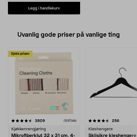
Legg i handlekurv
Uvanlig gode priser på vanlige ting
Sjekk prisen
4.5av 5 stjerner
anmeldelser
4.5av 5 stjerner
anmeldels
3809
256
(9,97/stk)
Kjøkkenrengjøring
Kleshengere
Mikrofiberklut 32 x 31 cm, 4-
Sklisikre kleshengere 