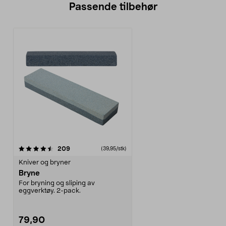
Passende tilbehør
anmeldelser
209
(39,95/stk)
Kniver og bryner
Bryne
For bryning og sliping av
eggverktøy. 2-pack.
79,90