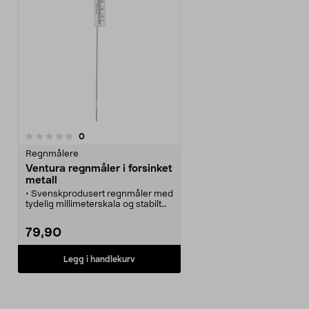
anmeldelser
0
Regnmålere
Ventura regnmåler i forsinket
metall
• Svenskprodusert regnmåler med
tydelig millimeterskala og stabilt
stativ.
• Ventura regnmåler – måler opptil
79,90
40 mm regn.
• Transparent plastbeholder med
tydelig millimeterskala.
Legg i handlekurv
• Stabilt stativ i forsinket metall.
• Totalhøyde: 80 cm.