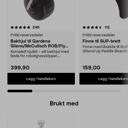
4.5 av 5 stjerner
anmeldelser
5.0 av 5 stjerner
anmeldelse
245
112
Fritid reservedeler
Fritid reservedeler
Bakhjul til Gardena
Finne til SUP-brett
Sileno/McCulloch ROB/Flymo
Finne med låsekile til SUP
Easilife
(Stand Up Paddle Board):
Komplett hjulkit – ett bakhjul med
974331-2059, E11 Pa...
feste for robotgressklipper.
Bakhjul – reserv...
399,90
159,00
Legg i handlekurv
Legg i handlekurv
Brukt med