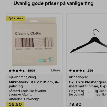
Uvanlig gode priser på vanlige ting
Sjekk prisen
4.5av 5 stjerner
anmeldelser
4.5av 5 stjerner
anmeldels
3809
256
(9,97/stk)
Kjøkkenrengjøring
Kleshengere
Mikrofiberklut 32 x 31 cm, 4-
Sklisikre kleshengere 
pakning
med metallpinne, 8-p
Kåret til «soleklar favoritt» i
Elegant og skikkelig kles
-
svenske Afton...
tre og metall – finnes i fle
Kleshe...
Utførelse:
Grå/beige
39,90
79,90