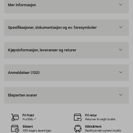
Mer informasjon
Spesifikasjoner, dokumentasjon og ev. faresymboler
Kjøpsinformasjon, leveranser og returer
Anmeldelser
(132)
Eksperten svarer
Fri frakt
Fri retur
Fra 599,–*
Returner til valgfri butikk
Sikkert
Klikk&Hent
365 dagers åpent kjøp
Bestill på nett og hent i butikk