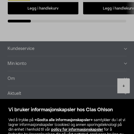
Legg i handlekurv
Legg i handlekurv
Bunntekst
Kundeservice
Min konto
Om
Product
+
quantity
Aktuelt
Våre selskaper
Vi bruker informasjonskapsler hos Clas Ohlson
Ved å trykke på
«Godta alle informasjonskapsler»
samtykker du i at vi
Finn din butikk
lagrer informasjonskapsler (cookies) og annen sporingsteknologi på
din enhet i henhold til vår
policy for informasjonskapsler
for å