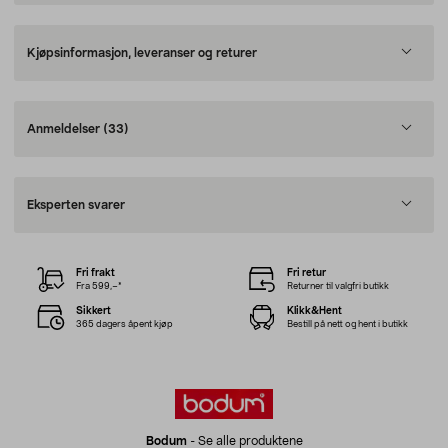
Kjøpsinformasjon, leveranser og returer
Anmeldelser
(33)
Eksperten svarer
Fri frakt
Fri retur
Fra 599,–*
Returner til valgfri butikk
Sikkert
Klikk&Hent
365 dagers åpent kjøp
Bestill på nett og hent i butikk
Bodum
-
Se alle produktene