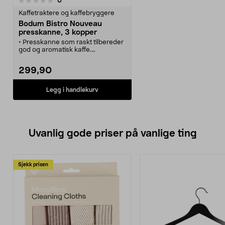
0
Kaffetraktere og kaffebryggere
Bodum Bistro Nouveau
presskanne, 3 kopper
• Presskanne som raskt tilbereder
god og aromatisk kaffe.
• Den er svært enkel å betjene.
• Tar liten plass ved oppbevaring.
299,90
Legg i handlekurv
Uvanlig gode priser på vanlige ting
Sjekk prisen