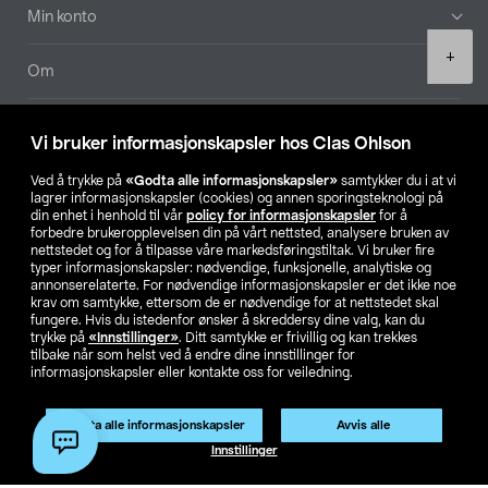
Min konto
Product
+
quantity
Om
Aktuelt
Vi bruker informasjonskapsler hos Clas Ohlson
Våre selskaper
Ved å trykke på
«Godta alle informasjonskapsler»
samtykker du i at vi
lagrer informasjonskapsler (cookies) og annen sporingsteknologi på
din enhet i henhold til vår
policy for informasjonskapsler
for å
Finn din butikk
forbedre brukeropplevelsen din på vårt nettsted, analysere bruken av
nettstedet og for å tilpasse våre markedsføringstiltak. Vi bruker fire
typer informasjonskapsler: nødvendige, funksjonelle, analytiske og
annonserelaterte. For nødvendige informasjonskapsler er det ikke noe
SE
NO
FI
krav om samtykke, ettersom de er nødvendige for at nettstedet skal
fungere. Hvis du istedenfor ønsker å skreddersy dine valg, kan du
trykke på
«Innstillinger»
. Ditt samtykke er frivillig og kan trekkes
tilbake når som helst ved å endre dine innstillinger for
informasjonskapsler eller kontakte oss for veiledning.
Godta alle informasjonskapsler
Avvis alle
Privacy statement
Medlemsvilkår
Kjøpsvilkår
For bedrifter
Legg i handlekurv
(1)
Innstillinger
Endre til priser ekskl. moms