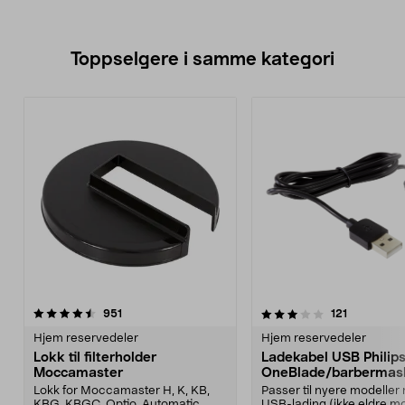
Toppselgere i samme kategori
3.5 av 5 stjerner
anmeldelser
4.5 av 5 stjerner
anmeldelse
951
121
Hjem reservedeler
Hjem reservedeler
Lokk til filterholder
Ladekabel USB Philip
Moccamaster
OneBlade/barbermas
Lokk for Moccamaster H, K, KB,
Passer til nyere modeller
KBG, KBGC, Optio, Automatic,
USB-lading (ikke eldre mo