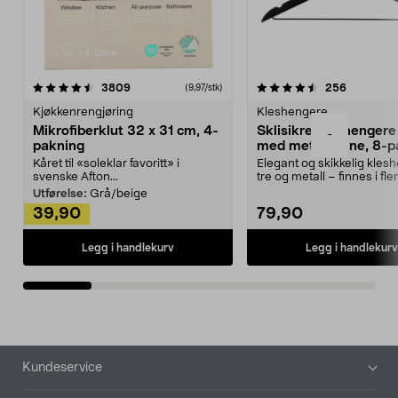
4.5av 5 stjerner
anmeldelser
4.5av 5 stjerner
anmeldels
3809
256
(9,97/stk)
Kjøkkenrengjøring
Kleshengere
Mikrofiberklut 32 x 31 cm, 4-
Sklisikre kleshengere 
-
pakning
med metallpinne, 8-p
Kåret til «soleklar favoritt» i
Elegant og skikkelig kles
svenske Afton...
tre og metall – finnes i fle
Kleshe...
Utførelse:
Grå/beige
39,90
79,90
Legg i handlekurv
Legg i handlekurv
Bunntekst
Kundeservice