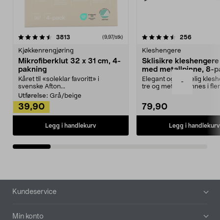
4.5av 5 stjerner
anmeldelser
4.5av 5 stjerner
anmeldels
3813
256
(9,97/stk)
Kjøkkenrengjøring
Kleshengere
Mikrofiberklut 32 x 31 cm, 4-
Sklisikre kleshengere 
pakning
med metallpinne, 8-p
Kåret til «soleklar favoritt» i
Elegant og skikkelig kles
-
svenske Afton...
tre og metall – finnes i fle
Kleshe...
Utførelse:
Grå/beige
39,90
79,90
Legg i handlekurv
Legg i handlekurv
Bunntekst
Kundeservice
Min konto