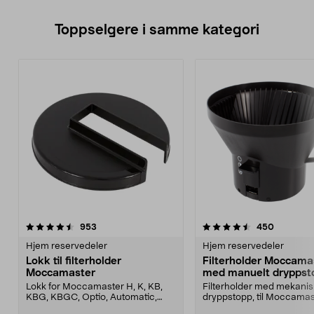
Toppselgere i samme kategori
4.5 av 5 stjerner
anmeldelser
3.5 av 5 stjerner
anmeldel
953
450
Hjem reservedeler
Hjem reservedeler
Lokk til filterholder
Filterholder Moccama
Moccamaster
med manuelt dryppst
Lokk for Moccamaster H, K, KB,
Filterholder med mekanis
KBG, KBGC, Optio, Automatic,
dryppstopp, til Moccamas
Automatic S, Manual ...
kaffetrakter. Passer model