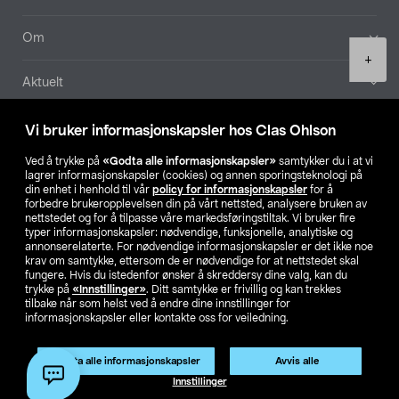
Om
Product
+
quantity
Aktuelt
Våre selskaper
Vi bruker informasjonskapsler hos Clas Ohlson
Ved å trykke på
«Godta alle informasjonskapsler»
samtykker du i at vi
Finn din butikk
lagrer informasjonskapsler (cookies) og annen sporingsteknologi på
din enhet i henhold til vår
policy for informasjonskapsler
for å
forbedre brukeropplevelsen din på vårt nettsted, analysere bruken av
SE
NO
FI
nettstedet og for å tilpasse våre markedsføringstiltak. Vi bruker fire
typer informasjonskapsler: nødvendige, funksjonelle, analytiske og
annonserelaterte. For nødvendige informasjonskapsler er det ikke noe
krav om samtykke, ettersom de er nødvendige for at nettstedet skal
fungere. Hvis du istedenfor ønsker å skreddersy dine valg, kan du
trykke på
«Innstillinger»
. Ditt samtykke er frivillig og kan trekkes
tilbake når som helst ved å endre dine innstillinger for
informasjonskapsler eller kontakte oss for veiledning.
Privacy statement
Medlemsvilkår
Kjøpsvilkår
For bedrifter
Endre til priser ekskl. moms
Godta alle informasjonskapsler
Avvis alle
Legg i handlekurv
(1)
Innstillinger