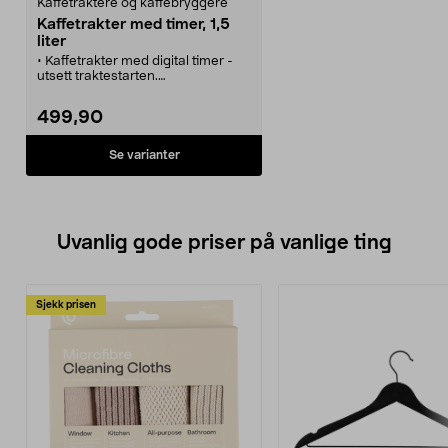
Kaffetraktere og kaffebryggere
Kaffetrakter med timer, 1,5
liter
• Kaffetrakter med digital timer -
utsett traktestarten.
• Våkne opp til lukten av nytraktet
kaffe.
499,90
• Trakter ca. 1,5 liter rykende fersk
kaffe av gangen.
• Automatisk avstenging etter 40
Se varianter
minutter.
• Kan programmeres opptil 24
timer i forveien. Filtertype 1x4
Uvanlig gode priser på vanlige ting
Sjekk prisen