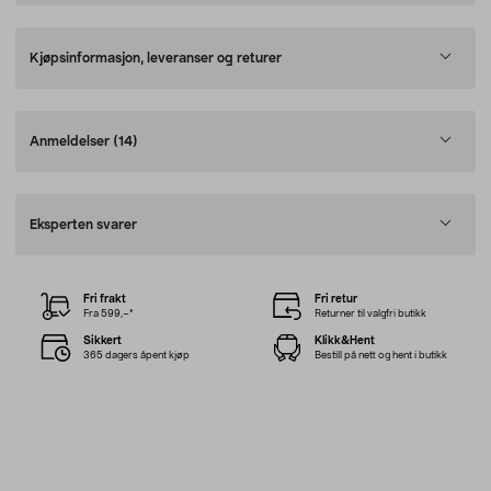
Kjøpsinformasjon, leveranser og returer
Anmeldelser
(14)
Eksperten svarer
Fri frakt
Fri retur
Fra 599,–*
Returner til valgfri butikk
Sikkert
Klikk&Hent
365 dagers åpent kjøp
Bestill på nett og hent i butikk